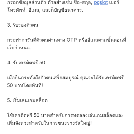
กรอกข้อมูลส่วนตัว ตัวอย่างเช่น ชื่อ-สกุล,
pgslot
เบอร์
โทรศัพท์, อีเมล, และก็บัญชีธนาคาร.
3. รับรองตัวตน
กระทำการันตีตัวตนผ่านทาง OTP หรืออีเมลตามขั้นตอนที่
เว็บกำหนด.
4. รับเครดิตฟรี 50
เมื่อยืนกระทั่งถึงตัวตนเสร็จสมบูรณ์ คุณจะได้รับเครดิตฟรี
50 บาทโดยทันที!
5. เริ่มเล่นเกมสล็อต
ใช้เครดิตฟรี 50 บาทสำหรับการทดลองเล่นเกมสล็อตและ
เพิ่มจังหวะสำหรับในการชนะรางวัลใหญ่!