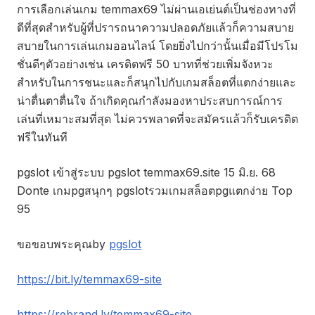
การเลือกเล่นเกม temmax69 ไม่ผ่านเอเย่นต์เป็นช่องทางที่
ดีที่สุดสำหรับผู้ที่ปรารถนาความปลอดภัยแล้วก็ความสบาย
สบายในการเล่นเกมออนไลน์ โดยยิ่งไปกว่านั้นเมื่อมีโปรโม
ชั่นดีๆตัวอย่างเช่น เครดิตฟรี 50 บาทที่ช่วยเพิ่มจังหวะ
สำหรับในการชนะและก็สนุกไปกับเกมสล็อตที่แตกง่ายและ
น่าตื่นตาตื่นใจ ถ้าเกิดคุณกำลังมองหาประสบการณ์การ
เล่นที่เหมาะสมที่สุด ไม่ควรพลาดที่จะสมัครแล้วก็รับเครดิต
ฟรีในทันที
pgslot เข้าสู่ระบบ pgslot temmax69.site 15 มิ.ย. 68
Donte เกมpgสนุกๆ pgslotรวมเกมสล็อตpgแตกง่าย Top
95
ขอขอบพระคุณby
pgslot
https://bit.ly/temmax69-site
https://rebrand.ly/temmax69-site