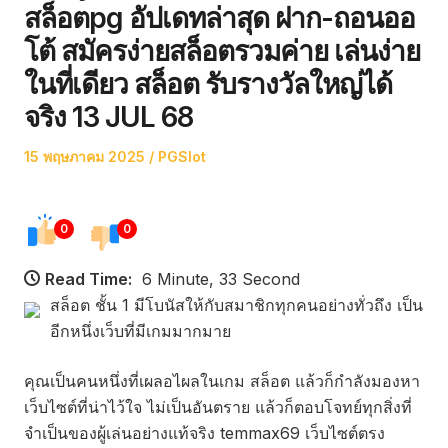
สล็อตpg อัปเดทล่าสุด ฝาก-ถอนออ
โต้ สมัครง่ายสล็อตรวมค่าย เล่นง่าย
ในที่เดียว สล็อต รับรางวัลใหญ่ได้
จริง 13 JUL 68
Posted
Posted
15 พฤษภาคม 2025
PGSlot
on
in
0
0
Read Time:
6 Minute, 33 Second
สล็อต ชั้น 1 มีโบนัสให้กับสมาชิกทุกคนอย่างทั่วถึง เป็น
อีกหนึ่งเว็บที่มีเกมมากมาย
คุณเป็นคนหนึ่งที่เผลอไผลในเกม สล็อต แล้วก็กำลังมองหา
เว็บไซต์ที่น่าไว้ใจ ไม่เป็นอันตราย แล้วก็ตอบโจทย์ทุกสิ่งที่
จำเป็นของผู้เล่นอย่างแท้จริง temmax69 เว็บไซต์ตรง