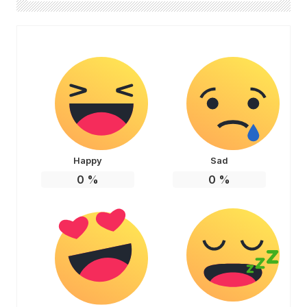
Happy
Sad
0
%
0
%