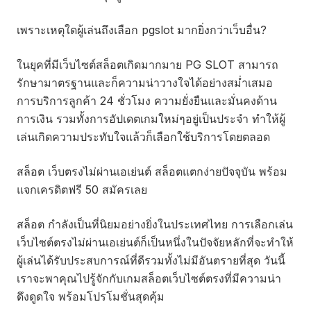
เพราะเหตุใดผู้เล่นถึงเลือก pgslot มากยิ่งกว่าเว็บอื่น?
ในยุคที่มีเว็บไซต์สล็อตเกิดมากมาย PG SLOT สามารถ
รักษามาตรฐานและก็ความน่าวางใจได้อย่างสม่ำเสมอ
การบริการลูกค้า 24 ชั่วโมง ความยั่งยืนและมั่นคงด้าน
การเงิน รวมทั้งการอัปเดตเกมใหม่ๆอยู่เป็นประจำ ทำให้ผู้
เล่นเกิดความประทับใจแล้วก็เลือกใช้บริการโดยตลอด
สล็อต เว็บตรงไม่ผ่านเอเย่นต์ สล็อตแตกง่ายปัจจุบัน พร้อม
แจกเครดิตฟรี 50 สมัครเลย
สล็อต กำลังเป็นที่นิยมอย่างยิ่งในประเทศไทย การเลือกเล่น
เว็บไซต์ตรงไม่ผ่านเอเย่นต์ก็เป็นหนึ่งในปัจจัยหลักที่จะทำให้
ผู้เล่นได้รับประสบการณ์ที่ดีรวมทั้งไม่มีอันตรายที่สุด วันนี้
เราจะพาคุณไปรู้จักกับเกมสล็อตเว็บไซต์ตรงที่มีความน่า
ดึงดูดใจ พร้อมโปรโมชั่นสุดคุ้ม