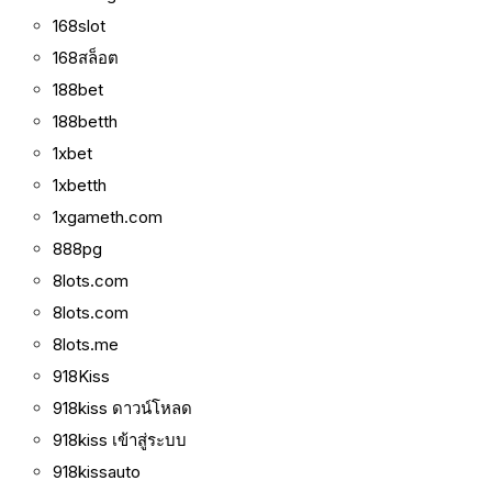
168slot
168สล็อต
188bet
188betth
1xbet
1xbetth
1xgameth.com
888pg
8lots.com
8lots.com
8lots.me
918Kiss
918kiss ดาวน์โหลด
918kiss เข้าสู่ระบบ
918kissauto