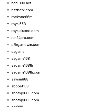
rich8188.net
rizzbetx.com
rockstar66m
royal558
royaleluxee.com
run24pro.com
s2kgamewin.com
sagame
sagame168
sagame168th
sagame168th.com
sawan888
sbobet168
sbotop1688.com
sbotop1688.com
scr888