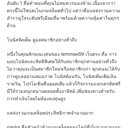
อันดับ 1 คือคำตอบที่คุณไม่สมควรมองข้าม เนื่องจากว่า
ตรงนี้ไม่ใช่แค่เว็บเกมสล็อตทั่วไป แต่ว่าคือแหล่งรวมความ
สำราญใจระดับพรีเมียมที่มาพร้อมด้วยความคุ้มค่าในทุกๆ
ด้าน
โบนัสจัดเต็ม ดูแลสมาชิกอย่างทั่วถึง
หนึ่งในคุณลักษณะเด่นของ temmax69 เว็บตรง คือ การ
มอบโบนัสและสิทธิพิเศษให้กับสมาชิกทุกท่านอย่างทั่วถึง
ไม่ว่าคุณจะเป็นสมาชิกใหม่หรือสมาชิกเก่า ทุกคนจะได้รับ
การดูแลอย่างเสมอภาค โบนัสต้อนรับ, โบนัสเพิ่มเติมเงิน
รายวัน, โปรโมชั่นคืนยอดเสีย แล้วก็กิจกรรมแจกเครดิตฟรี
มีให้ร่วมสนุกสนานตลอดทั้งอาทิตย์ เพิ่มช่องทางสำหรับ
การทำเงินโดยไม่ต้องลงทุนสูง
แหล่งรวมเกมสล็อตประสิทธิภาพจำนวนมาก
pgslot คือหัวหน้าด้านเกมสล็อตออนไลน์ที่เก็บรวบรวมเกม