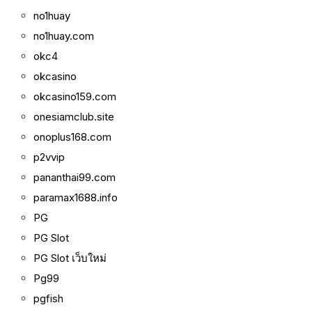
no1huay
no1huay.com
okc4
okcasino
okcasino159.com
onesiamclub.site
onoplus168.com
p2vvip
pananthai99.com
paramax1688.info
PG
PG Slot
PG Slot เว็บใหม่
Pg99
pgfish