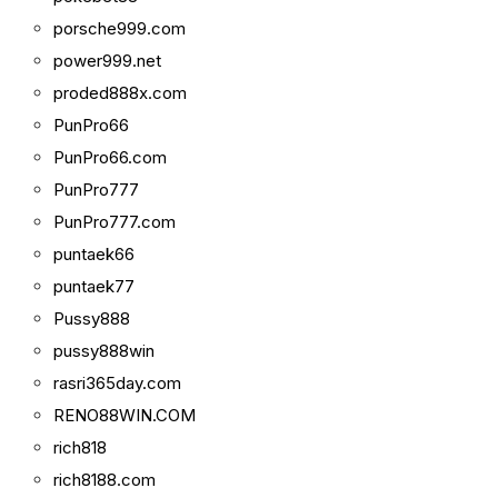
porsche999.com
power999.net
proded888x.com
PunPro66
PunPro66.com
PunPro777
PunPro777.com
puntaek66
puntaek77
Pussy888
pussy888win
rasri365day.com
RENO88WIN.COM
rich818
rich8188.com