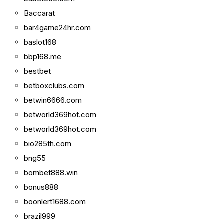
Baccarat
bar4game24hr.com
baslot168
bbp168.me
bestbet
betboxclubs.com
betwin6666.com
betworld369hot.com
betworld369hot.com
bio285th.com
bng55
bombet888.win
bonus888
boonlert1688.com
brazil999