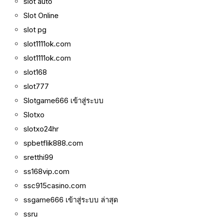
slot auto
Slot Online
slot pg
slot1111ok.com
slot1111ok.com
slot168
slot777
Slotgame666 เข้าสู่ระบบ
Slotxo
slotxo24hr
spbetflik888.com
sretthi99
ss168vip.com
ssc915casino.com
ssgame666 เข้าสู่ระบบ ล่าสุด
ssru