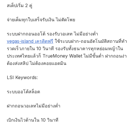
สเต็ปเริ่ม 2 คู่
จ่ายเต็มทุกใบเสร็จรับเงิน ไม่ตัดโพย
ระบบฝากถอนออโต้ รองรับวอเลท ไม่มีอย่างต่ำ
vegas-island เครดิตฟรี
ใช้ระบบฝาก-ถอนอัตโนมัติสถานที่ท
รวดเร็วภายใน 10 วินาที รองรับทั้งธนาคารทุกหย่อมหญ้าใน
ประเทศไทยแล้วก็ TrueMoney Wallet ไม่มีขั้นต่ำ ฝากถอนง่า
ต้องส่งสลิป ไม่ต้องคอยแอดมิน
LSI Keywords:
ระบบออโต้สล็อต
ฝากถอนวอเลทไม่มีอย่างต่ำ
เบิกเงินไวด้านใน 10 วินาที