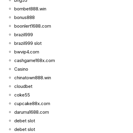
bng55
bombet888.win
bonus888
boonlert1688.com
brazil999
brazil999 slot
bwvip4.com
cashgame168x.com
Casino
chinatown888.win
cloudbet
coke55
cupcake88x.com
daruma1688.com
debet slot
debet slot