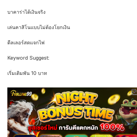
บาคาร่าได้เงินจริง
เล่นคาสิโนแบบไม่ต้องโยกเงิน
ดีลเลอร์สดแจกไพ่
Keyword Suggest:
เริ่มเดิมพัน 10 บาท