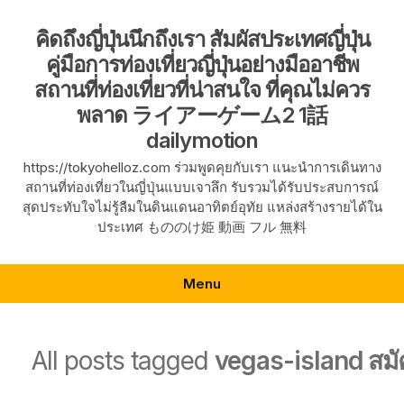
Skip
to
คิดถึงญี่ปุ่นนึกถึงเรา สัมผัสประเทศญี่ปุ่น
content
คู่มือการท่องเที่ยวญี่ปุ่นอย่างมืออาชีพ
สถานที่ท่องเที่ยวที่น่าสนใจ ที่คุณไม่ควร
พลาด ライアーゲーム2 1話
dailymotion
https://tokyohelloz.com ร่วมพูดคุยกับเรา แนะนำการเดินทาง
สถานที่ท่องเที่ยวในญี่ปุ่นแบบเจาลึก รับรวมได้รับประสบการณ์
สุดประทับใจไม่รู้ลืมในดินแดนอาทิตย์อุทัย แหล่งสร้างรายได้ใน
ประเทศ もののけ姫 動画 フル 無料
Menu
All posts tagged
vegas-island สมั