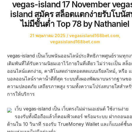
vegas-island 17 November vega
island สมัคร สล็อตแตกง่ายรับโบนัส
ไม่มีขั้นต่ำ Top 78 by Nathaniel
Posted
Posted
21 พฤษภาคม 2025
vegasisland168bet.com
,
on
in
vegasisland168bet.com
vegas-island เป็นเว็บพนันออนไลน์ประสิทธิภาพศูนย์รวมทุกเ
เดิมพันที่ได้รับความนิยมเอาไว้ภายในที่เดียว ไม่ว่าจะเป็น สล็
ออนไลน์แตกง่าย, คาสิโนสดถ่ายทอดสดแบบเรียลไทม์, หรือ 
บอลออนไลน์ราคาน้ำดีที่สุด ระบบทั้งผองพัฒนาบนรากฐานขอ
ความปลอดภัย เสถียรภาพสูง รวมทั้งความโปร่งสบายใสสำหร
การให้บริการ
เว็บ vegas-island เป็น เว็บตรงไม่ผ่านเอเย่นต์ ใช้งานง่าย
รองรับทั้งมือถือแล้วก็คอมพิวเตอร์ พร้อมระบบ ฝากถอนออ
ด้านใน 10 วินาที รองรับ TrueMoney Wallet และก็แบงค์ชั้นห
ทุกแห่งแบบไม่มีอย่างต่ำ