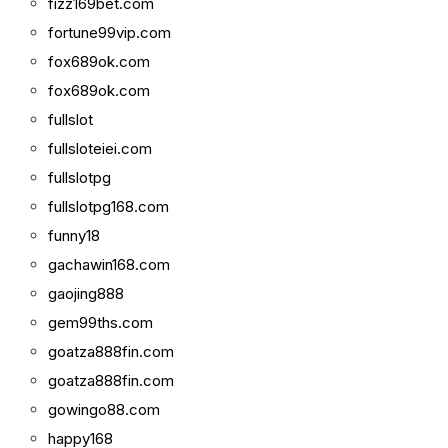
fizz169bet.com
fortune99vip.com
fox689ok.com
fox689ok.com
fullslot
fullsloteiei.com
fullslotpg
fullslotpg168.com
funny18
gachawin168.com
gaojing888
gem99ths.com
goatza888fin.com
goatza888fin.com
gowingo88.com
happy168