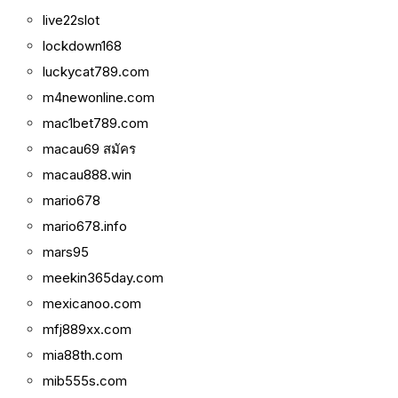
live22slot
lockdown168
luckycat789.com
m4newonline.com
mac1bet789.com
macau69 สมัคร
macau888.win
mario678
mario678.info
mars95
meekin365day.com
mexicanoo.com
mfj889xx.com
mia88th.com
mib555s.com