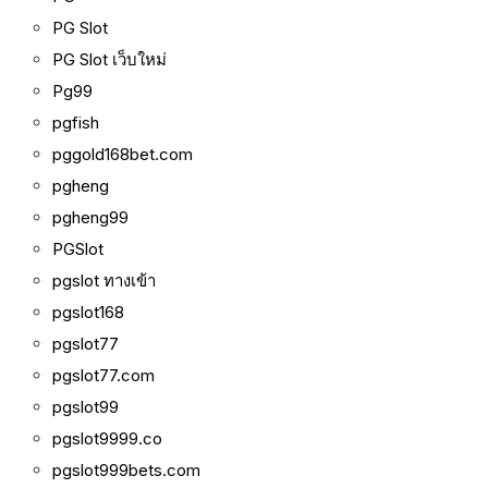
PG Slot
PG Slot เว็บใหม่
Pg99
pgfish
pggold168bet.com
pgheng
pgheng99
PGSlot
pgslot ทางเข้า
pgslot168
pgslot77
pgslot77.com
pgslot99
pgslot9999.co
pgslot999bets.com