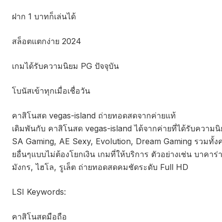
ฝาก 1 บาทก็เล่นได้
สล็อตแตกง่าย 2024
เกมได้รับความนิยม PG ปัจจุบัน
โบนัสเข้าทุกเมื่อเชื่อวัน
คาสิโนสด vegas-island ถ่ายทอดสดจากค่ายแท้
เดิมพันกับ คาสิโนสด vegas-island ได้จากค่ายที่ได้รับความน
SA Gaming, AE Sexy, Evolution, Dream Gaming รวมทั้งค
ยอื่นๆแบบไม่ต้องโยกเงิน เกมที่ให้บริการ ตัวอย่างเช่น บาคาร่า
มังกร, ไฮโล, รูเล็ต ถ่ายทอดสดคมชัดระดับ Full HD
LSI Keywords:
คาสิโนสดมือถือ