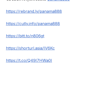
https://rebrand.ly/panama888
https://cutly.info/panama888
https://bitt.to/n806gt
https://shorturl.asia/IV6Kc
https://t.co/Q49I7HWa0I