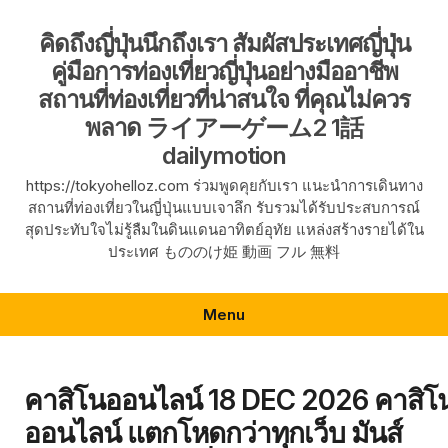
Skip
to
คิดถึงญี่ปุ่นนึกถึงเรา สัมผัสประเทศญี่ปุ่น
content
คู่มือการท่องเที่ยวญี่ปุ่นอย่างมืออาชีพ
สถานที่ท่องเที่ยวที่น่าสนใจ ที่คุณไม่ควร
พลาด ライアーゲーム2 1話
dailymotion
https://tokyohelloz.com ร่วมพูดคุยกับเรา แนะนำการเดินทาง
สถานที่ท่องเที่ยวในญี่ปุ่นแบบเจาลึก รับรวมได้รับประสบการณ์
สุดประทับใจไม่รู้ลืมในดินแดนอาทิตย์อุทัย แหล่งสร้างรายได้ใน
ประเทศ もののけ姫 動画 フル 無料
Menu
คาสิโนออนไลน์ 18 DEC 2026 คาสิโ
ออนไลน์ แตกโหดกว่าทุกเว็บ มันส์