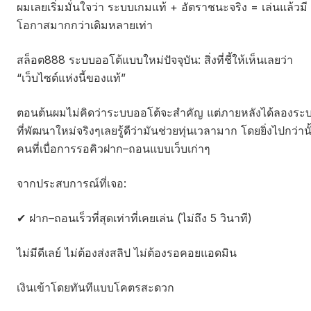
ผมเลยเริ่มมั่นใจว่า ระบบเกมแท้ + อัตราชนะจริง = เล่นแล้วมี
โอกาสมากกว่าเดิมหลายเท่า
สล็อต888 ระบบออโต้แบบใหม่ปัจจุบัน: สิ่งที่ชี้ให้เห็นเลยว่า
“เว็บไซต์แห่งนี้ของแท้”
ตอนต้นผมไม่คิดว่าระบบออโต้จะสำคัญ แต่ภายหลังได้ลองระ
ที่พัฒนาใหม่จริงๆเลยรู้ดีว่ามันช่วยทุ่นเวลามาก โดยยิ่งไปกว่านั
คนที่เบื่อการรอคิวฝาก–ถอนแบบเว็บเก่าๆ
จากประสบการณ์ที่เจอ:
✔ ฝาก–ถอนเร็วที่สุดเท่าที่เคยเล่น (ไม่ถึง 5 วินาที)
ไม่มีดีเลย์ ไม่ต้องส่งสลิป ไม่ต้องรอคอยแอดมิน
เงินเข้าโดยทันทีแบบโคตรสะดวก