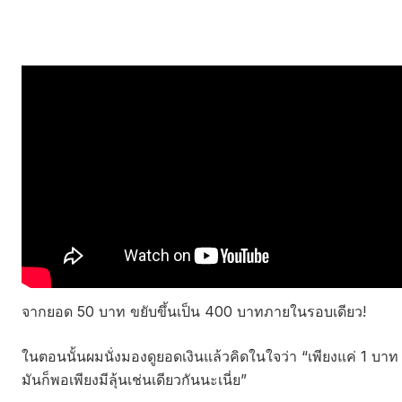
จากยอด 50 บาท ขยับขึ้นเป็น 400 บาทภายในรอบเดียว!
ในตอนนั้นผมนั่งมองดูยอดเงินแล้วคิดในใจว่า “เพียงแค่ 1 บาท
มันก็พอเพียงมีลุ้นเช่นเดียวกันนะเนี่ย”