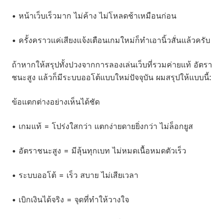
• หน้าเว็บเร็วมาก ไม่ค้าง ไม่โหลดช้าเหมือนก่อน
• ครั้งคราวแค่เสียงแจ้งเตือนเกมใหม่ก็ทำเอานิ้วสั่นแล้วครับ
ถ้าหากให้สรุปทั้งปวงจากการลองเล่นเว็บที่รวมค่ายแท้ อัตรา
ชนะสูง แล้วก็มีระบบออโต้แบบใหม่ปัจจุบัน ผมสรุปให้แบบนี้:
ข้อแตกต่างอย่างเห็นได้ชัด
• เกมแท้ = โปร่งใสกว่า แตกง่ายดายยิ่งกว่า ไม่ล็อกยูส
• อัตราชนะสูง = มีลุ้นทุกเบท ไม่หมดเนื้อหมดตัวเร็ว
• ระบบออโต้ = เร็ว สบาย ไม่เสียเวลา
• เบิกเงินได้จริง = จุดที่ทำให้วางใจ