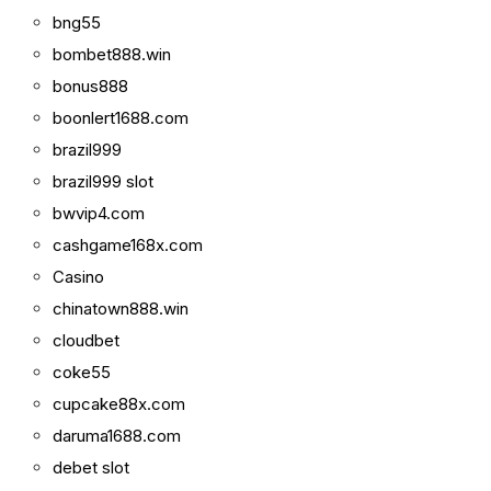
bng55
bombet888.win
bonus888
boonlert1688.com
brazil999
brazil999 slot
bwvip4.com
cashgame168x.com
Casino
chinatown888.win
cloudbet
coke55
cupcake88x.com
daruma1688.com
debet slot