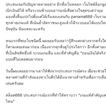
ประสบเจอกับปัญหาหลายอย่าง อีกทั้งเว็บหลอก เว็บไซต์ล็อกยู
เบิกเงินมิได้ หรือระบบช้าแบบอารมณ์เสียดวงใจสุดๆแต่ว่ามุม
มองทั้งสิ้นแปรไปตั้งแต่ได้เริ่มลองเล่นกับ panama888 เว็บรว
ทุกค่ายเกมแท้ ที่เน้นย้ำอัตราชนะสูงแล้วก็มีระบบออโต้แบบให
ปัจจุบัน นั่นแหละนะครับ
หนแรกที่พบเว็บชนิดนี้ ผมยอมรับเลยว่ารู้สึกแตกต่างจากครั้งใ
ก็ตามเคยเล่นมาก่อน เนื่องจากทุกสิ่งดูโปร่งใสกว่า อีกทั้งค่าย
ที่เป็นลิขสิทธิ์แท้ ระบบเกมลื่น และที่สำคัญคือ “ถอนเงินได้จริง
แบบที่ไม่เคยพบมาก่อน
วันนี้ผมเลยอยากมาเล่าให้ฟังจากประสบการณ์ตรง เผื่อจะช่วยใ
หลายท่านที่กำลังมองหาเว็บดีๆได้มีแนวทางสำหรับเพื่อการเลื
เล่นครับผม
สล็อต888 ประสบการณ์แรกที่ทำให้ทราบว่า “เกมแท้สำคัญแค
ไหน”