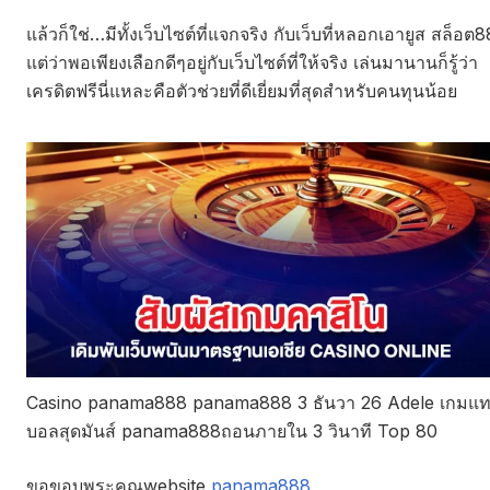
แล้วก็ใช่…มีทั้งเว็บไซต์ที่แจกจริง กับเว็บที่หลอกเอายูส สล็อต
แต่ว่าพอเพียงเลือกดีๆอยู่กับเว็บไซต์ที่ให้จริง เล่นมานานก็รู้ว่า
เครดิตฟรีนี่แหละคือตัวช่วยที่ดีเยี่ยมที่สุดสำหรับคนทุนน้อย
Casino panama888 panama888 3 ธันวา 26 Adele เกมแ
บอลสุดมันส์ panama888ถอนภายใน 3 วินาที Top 80
ขอขอบพระคุณwebsite
panama888