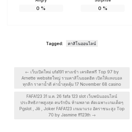
0
%
0
%
Tagged:
คาสิโนออนไลน์
แนะแนว
← เว็บเปิดใหม่ ufa191 ทางเข้า เครดิตฟรี Top 97 by
เรื่อง
Arnette websiteใหญ่ รวมคาสิโนยอดฮิต เปิดให้แทงบอล
ทุกลีก ราคาน้ำดี ค่าน้ำสุดคุ้ม 17 November 68 casino
FAFA123 31 ม.ค. 26 fafa 123 slot เว็บพนันออนไลน์
ประสิทธิภาพสูงสุด คนรักปั่น ห้ามพลาด คัดเฉพาะเกมเด็ดๆ
Pgslot , Jili , Joker FAFA123 เกมมาแรง อัตราชนะสูง Top
70 by Jasmine ff123th →