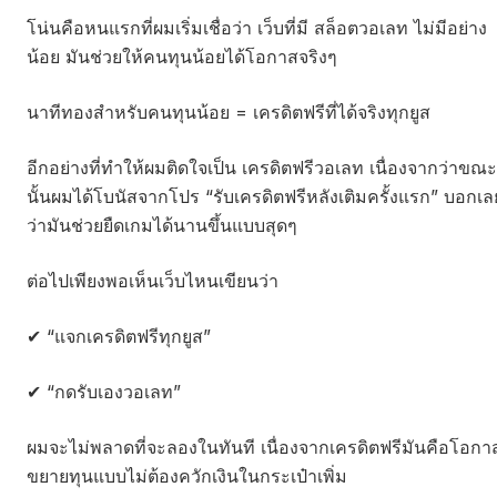
โน่นคือหนแรกที่ผมเริ่มเชื่อว่า เว็บที่มี สล็อตวอเลท ไม่มีอย่าง
น้อย มันช่วยให้คนทุนน้อยได้โอกาสจริงๆ
นาทีทองสำหรับคนทุนน้อย = เครดิตฟรีที่ได้จริงทุกยูส
อีกอย่างที่ทำให้ผมติดใจเป็น เครดิตฟรีวอเลท เนื่องจากว่าขณะ
นั้นผมได้โบนัสจากโปร “รับเครดิตฟรีหลังเติมครั้งแรก” บอกเล
ว่ามันช่วยยืดเกมได้นานขึ้นแบบสุดๆ
ต่อไปเพียงพอเห็นเว็บไหนเขียนว่า
✔ “แจกเครดิตฟรีทุกยูส”
✔ “กดรับเองวอเลท”
ผมจะไม่พลาดที่จะลองในทันที เนื่องจากเครดิตฟรีมันคือโอกา
ขยายทุนแบบไม่ต้องควักเงินในกระเป๋าเพิ่ม