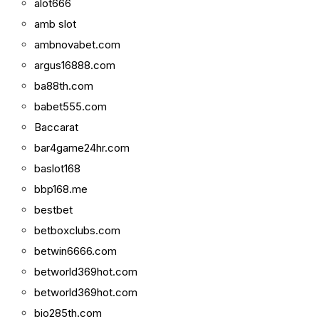
alot666
amb slot
ambnovabet.com
argus16888.com
ba88th.com
babet555.com
Baccarat
bar4game24hr.com
baslot168
bbp168.me
bestbet
betboxclubs.com
betwin6666.com
betworld369hot.com
betworld369hot.com
bio285th.com