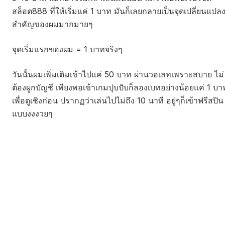
สล็อต888 ที่ให้เริ่มแค่ 1 บาท มันก็เลยกลายเป็นจุดเปลี่ยนแปล
สำคัญของผมมากมายๆ
จุดเริ่มแรกของผม = 1 บาทจริงๆ
วันนั้นผมเพิ่มเติมเข้าไปแค่ 50 บาท ผ่านวอเลทเพราะสบาย ไม่
ต้องผูกบัญชี เพียงพอเข้าเกมปุบปับก็ลองเบทอย่างน้อยแค่ 1 บา
เพื่อดูเชิงก่อน ปรากฏว่าเล่นไปไม่ถึง 10 นาที อยู่ๆก็เข้าฟรีสปิน
แบบงงงวยๆ