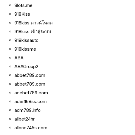
8lots.me
918Kiss
918kiss ดาวน์โหลด
918kiss เข้าสู่ระบบ
918kissauto
918kissme
ABA
ABAGroup2
abbet789.com
abbet789.com
acebet789.com
aden168ss.com
adm789.info
allbet24hr
allone745s.com