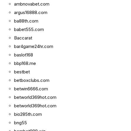
ambnovabet.com
argus16888.com
ba88th.com
babet555.com
Baccarat
bar4game24hr.com
baslot168
bbp168.me
bestbet
betboxclubs.com
betwin6666.com
betworld369hot.com
betworld369hot.com
bio285th.com
bng55