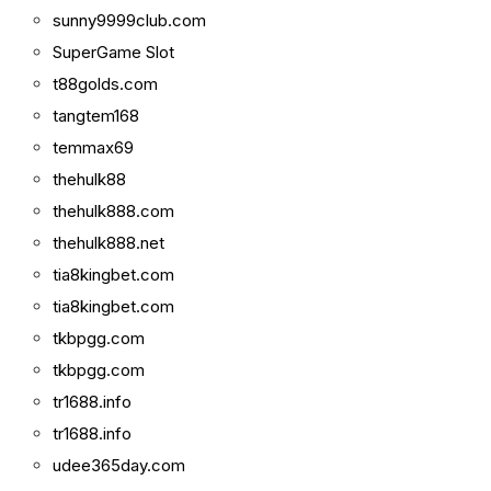
sunny9999club.com
SuperGame Slot
t88golds.com
tangtem168
temmax69
thehulk88
thehulk888.com
thehulk888.net
tia8kingbet.com
tia8kingbet.com
tkbpgg.com
tkbpgg.com
tr1688.info
tr1688.info
udee365day.com