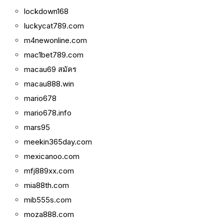
lockdown168
luckycat789.com
m4newonline.com
mac1bet789.com
macau69 สมัคร
macau888.win
mario678
mario678.info
mars95
meekin365day.com
mexicanoo.com
mfj889xx.com
mia88th.com
mib555s.com
moza888.com