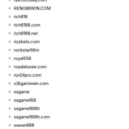
RENO88WIN.COM
rich818
rich8188.com
rich8188.net
rizzbetx.com
rockstar66m
royal558
royaleluxee.com
run24pro.com
s2kgamewin.com
sagame
sagame168
sagame168th
sagame168th.com
sawan888