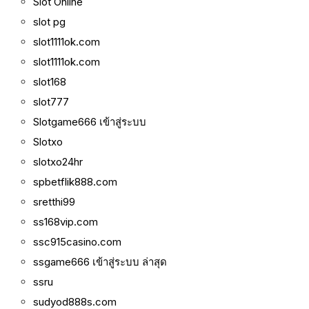
Slot Online
slot pg
slot1111ok.com
slot1111ok.com
slot168
slot777
Slotgame666 เข้าสู่ระบบ
Slotxo
slotxo24hr
spbetflik888.com
sretthi99
ss168vip.com
ssc915casino.com
ssgame666 เข้าสู่ระบบ ล่าสุด
ssru
sudyod888s.com