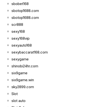
sbobet168
sbotop1688.com
sbotop1688.com
scr888
sexy168
sexy168vip
sexyauto168
sexybaccarat168.com
sexygame
shinobi24hr.com
six9game
six9game.win
sky2899.com
Slot
slot auto