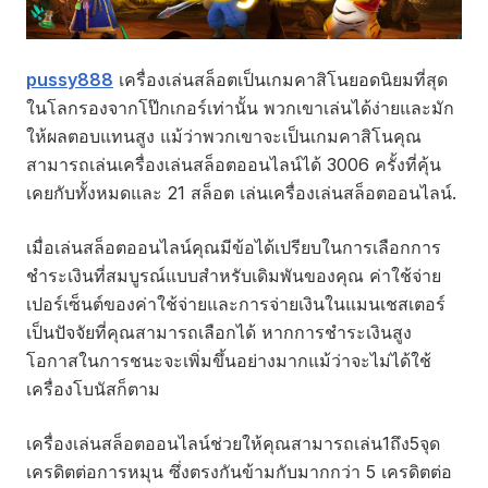
pussy888
เครื่องเล่นสล็อตเป็นเกมคาสิโนยอดนิยมที่สุด
ในโลกรองจากโป๊กเกอร์เท่านั้น พวกเขาเล่นได้ง่ายและมัก
ให้ผลตอบแทนสูง แม้ว่าพวกเขาจะเป็นเกมคาสิโนคุณ
สามารถเล่นเครื่องเล่นสล็อตออนไลน์ได้ 3006 ครั้งที่คุ้น
เคยกับทั้งหมดและ 21 สล็อต เล่นเครื่องเล่นสล็อตออนไลน์.
เมื่อเล่นสล็อตออนไลน์คุณมีข้อได้เปรียบในการเลือกการ
ชําระเงินที่สมบูรณ์แบบสําหรับเดิมพันของคุณ ค่าใช้จ่าย
เปอร์เซ็นต์ของค่าใช้จ่ายและการจ่ายเงินในแมนเชสเตอร์
เป็นปัจจัยที่คุณสามารถเลือกได้ หากการชําระเงินสูง
โอกาสในการชนะจะเพิ่มขึ้นอย่างมากแม้ว่าจะไม่ได้ใช้
เครื่องโบนัสก็ตาม
เครื่องเล่นสล็อตออนไลน์ช่วยให้คุณสามารถเล่น1ถึง5จุด
เครดิตต่อการหมุน ซึ่งตรงกันข้ามกับมากกว่า 5 เครดิตต่อ