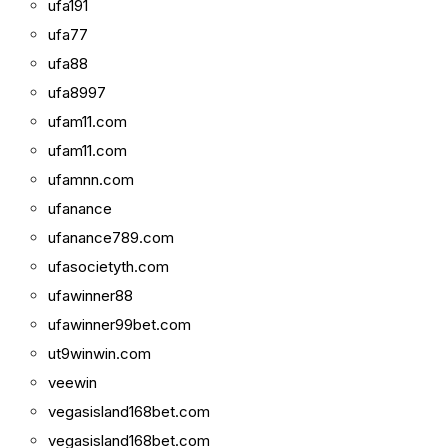
ufa191
ufa77
ufa88
ufa8997
ufam11.com
ufam11.com
ufamnn.com
ufanance
ufanance789.com
ufasocietyth.com
ufawinner88
ufawinner99bet.com
ut9winwin.com
veewin
vegasisland168bet.com
vegasisland168bet.com