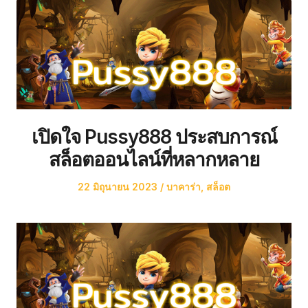
เปิดใจ Pussy888 ประสบการณ์
สล็อตออนไลน์ที่หลากหลาย
Posted
Posted
22 มิถุนายน 2023
บาคาร่า
,
สล็อต
on
in