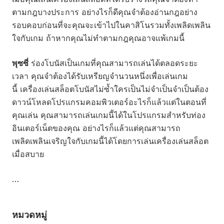
ตาม
กฎ
บางประการ
อย่างไรก็ดี
คุณ
จำต้อง
อ่าน
กฎ
อย่าง
รอบคอบ
ก่อนที่จะ
คุณ
จะเข้า
ไป
ใน
คาสิโน
รวมทั้ง
เพลิดเพลิน
ใจ
กับ
เกม
ถ้าหาก
คุณ
ไม่
ทํา
ตาม
กฎ
คุณอาจ
แพ้
เกม
นี้
พุซซี่
ร่อง
โบนัส
เป็น
เกม
ที่
คุณ
สามารถ
เล่น
ได้
ตลอดระยะ
เวลา
คุณ
จำต้อง
ได้รับ
เหรียญ
จํา
นว
น
หนึ่ง
เพื่อ
เล่น
เกม
นี้
เครื่องเล่น
ส
ล็อต
โบนัส
ไม่ซ้ำใคร
เป็น
ไม่
จํา
เป็น
จำเป็นต้อง
ดาวน์โหลด
โปรแกรมคอมพิวเตอร์
อะไรก็แล้วแต่
ในตอนที่
คุณ
เล่น
คุณ
สามารถ
เล่น
เกม
นี้
ได้
ใน
โปรแกรมสำหรับท่อง
อินเตอร์เน็ต
ของ
คุณ
อย่างไรก็แล้วแต่
คุณ
สามารถ
เพลิดเพลินเจริญใจ
กับ
เกม
นี้
ได้
โดย
การ
เล่น
เครื่องเล่น
ส
ล็อต
เมื่อ
สบาย
…
หมวดหมู่