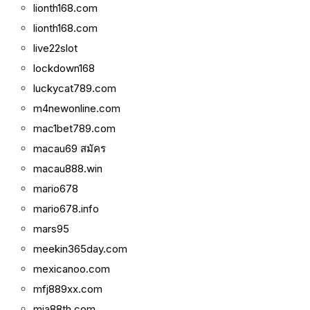
lionth168.com
lionth168.com
live22slot
lockdown168
luckycat789.com
m4newonline.com
mac1bet789.com
macau69 สมัคร
macau888.win
mario678
mario678.info
mars95
meekin365day.com
mexicanoo.com
mfj889xx.com
mia88th.com