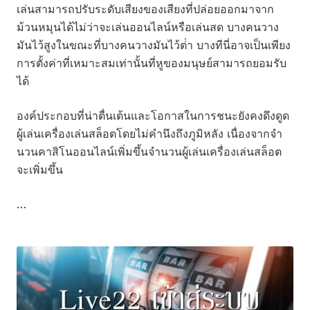
เล่นสามารถปรับระดับเสียงของเสียงที่ปล่อยออกมาจาก
ม้วนหมุนได้ไม่ว่าจะเล่นออนไลน์หรือเล่นสด บางคนวาง
มันไว้สูงในขณะที่บางคนวางมันไว้ต่ํา บางทีนี่อาจเป็นเพียง
การตั้งค่าที่เหมาะสมเท่านั้นที่หูของมนุษย์สามารถยอมรับ
ได้
องค์ประกอบที่น่าตื่นเต้นและโอกาสในการชนะยังคงดึงดูด
ผู้เล่นเครื่องเล่นสล็อตโดยไม่คํานึงถึงภูมิหลัง เนื่องจากจํา
นวนคาสิโนออนไลน์เพิ่มขึ้นจํานวนผู้เล่นเครื่องเล่นสล็อต
จะเพิ่มขึ้น
…