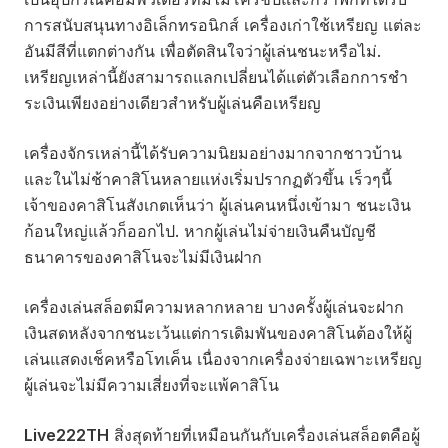
การสนับสนุนทางอิเล็กทรอนิกส์ เครื่องเก่าใช้เหรียญ แต่ละ
อันมีสีที่แตกต่างกัน เพื่อตัดสินใจว่าผู้เล่นชนะหรือไม่.
เหรียญเหล่านี้ยังสามารถแลกเปลี่ยนได้แต่ตัวเลือกการชํา
ระเงินเพียงอย่างเดียวสําหรับผู้เล่นคือเหรียญ
เครื่องจักรเหล่านี้ได้รับความนิยมอย่างมากจากชาวบ้าน
และในไม่ช้าคาสิโนหลายแห่งเริ่มปรากฏตัวขึ้น เร็วๆนี้
เจ้าของคาสิโนสังเกตเห็นว่า ผู้เล่นคนหนึ่งเข้ามา ชนะเงิน
ก้อนใหญ่แล้วก็ออกไป. หากผู้เล่นไม่จ่ายเงินคืนบัญชี
ธนาคารของคาสิโนจะไม่มีเงินฝาก
เครื่องเล่นสล็อตมีความหลากหลาย บางครั้งผู้เล่นจะฝาก
เงินสดหลังจากชนะเว้นแต่การเดิมพันของคาสิโนต้องให้ผู้
เล่นแสดงเช็คหรือโทเค็น เนื่องจากเครื่องจ่ายเฉพาะเหรียญ
ผู้เล่นจะไม่มีความเสี่ยงที่จะแพ้คาสิโน
Live222TH
สิ่งสุดท้ายที่เหมือนกันกับเครื่องเล่นสล็อตคือผู้