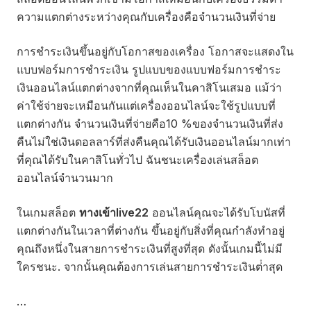
ความแตกต่างระหว่างคุณกับเครื่องคือจํานวนเงินที่จ่าย
การชําระเงินขึ้นอยู่กับโอกาสของเครื่อง โอกาสจะแสดงใน
แบบฟอร์มการชําระเงิน รูปแบบของแบบฟอร์มการชําระ
เงินออนไลน์แตกต่างจากที่คุณเห็นในคาสิโนเสมอ แม้ว่า
ค่าใช้จ่ายจะเหมือนกันแต่เครื่องออนไลน์จะใช้รูปแบบที่
แตกต่างกัน จํานวนเงินที่จ่ายคือ10 %ของจํานวนเงินที่ส่ง
คืนไม่ใช่เงินดอลลาร์ที่ส่งคืนคุณได้รับเงินออนไลน์มากเท่า
ที่คุณได้รับในคาสิโนทั่วไป ฉันชนะเครื่องเล่นสล็อต
ออนไลน์จํานวนมาก
ในเกมสล็อต
ทางเข้าlive22
ออนไลน์คุณจะได้รับโบนัสที่
แตกต่างกันในเวลาที่ต่างกัน ขึ้นอยู่กับสิ่งที่คุณกําลังทําอยู่
คุณถึงหนึ่งในสายการชําระเงินที่สูงที่สุด ดังนั้นเกมนี้ไม่มี
ใครชนะ. จากนั้นคุณต้องการเล่นสายการชําระเงินต่ําสุด
…