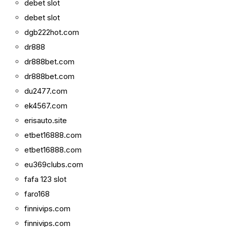
debet slot
debet slot
dgb222hot.com
dr888
dr888bet.com
dr888bet.com
du2477.com
ek4567.com
erisauto.site
etbet16888.com
etbet16888.com
eu369clubs.com
fafa 123 slot
faro168
finnivips.com
finnivips.com