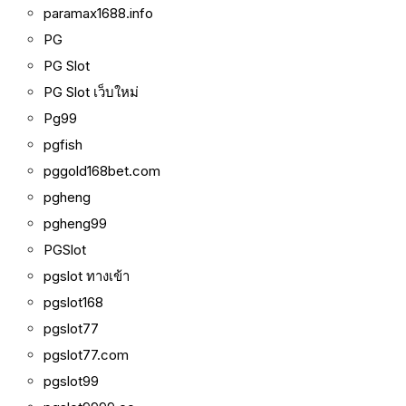
paramax1688.info
PG
PG Slot
PG Slot เว็บใหม่
Pg99
pgfish
pggold168bet.com
pgheng
pgheng99
PGSlot
pgslot ทางเข้า
pgslot168
pgslot77
pgslot77.com
pgslot99