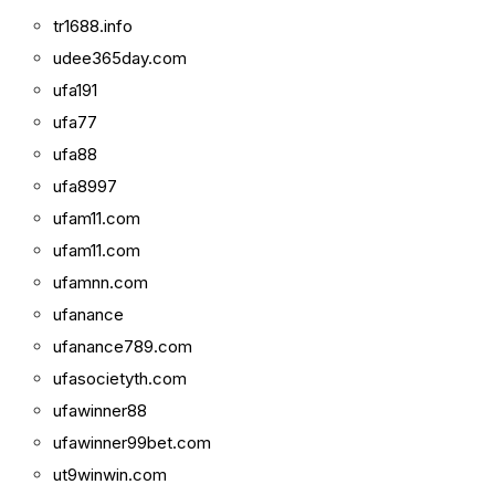
tr1688.info
udee365day.com
ufa191
ufa77
ufa88
ufa8997
ufam11.com
ufam11.com
ufamnn.com
ufanance
ufanance789.com
ufasocietyth.com
ufawinner88
ufawinner99bet.com
ut9winwin.com