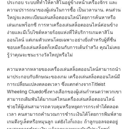
ประกอบ ระบบที่ทําให้คาสิโนอยู่ข้างหน้าเครื่องจักร และ
ความปรารถนาของผู้เล่นในการซื้อ เป็นเวลานาน. คนส่วน
ใหญ่จะลงทะเบียนเล่นสล็อตออนไลน์โดยการค้นหาหรือ
เล่นเกมพร็อกซี การหาเครื่องเล่นสล็อตออนไลน์ค่อนข้าง
ง่ายและมีเว็บไซต์หลายร้อยแห่งที่ให้บริการเกมคาสิโน
ออนไลน์ แต่เกมตัวแทนโดยเฉพาะอย่างยิ่งสําหรับผู้ที่ชื่น
ชอบเครื่องเล่นสล็อตก็เหมือนกับการเต้นรําสวิง คุณไม่เคย
รู้ว่าคุณจะชนะรางวัลใหญ่หรือไม่
ความหลากหลายของเครื่องเล่นสล็อตออนไลน์สามารถนํา
มาประกอบกับลักษณะของเกม เครื่องเล่นสล็อตออนไลน์มี
การเปลี่ยนแปลงตลอดเวลา ซึ่งแตกต่างจากTitleist
Wheeling Cluedoซึ่งทางเลือกของผู้เล่นกําหนดว่าพวกเขา
สามารถเดิมพันได้มากแค่ไหนเครื่องเล่นสล็อตออนไลน์
ช่วยให้ผู้เล่นสามารถควบคุมหรือหยุดการกระทําได้ตลอด
เวลา คนสามารถคํานวณการชําระเงินได้โดยการพิมพ์สาย
เกมดึงรูเล็ตหรือหมุนลูก แต่ยังไงก็เถอะ ถ้าลูกบอลจอดอยู่