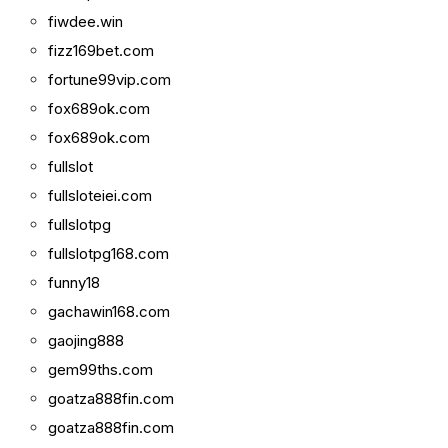
fiwdee.win
fizz169bet.com
fortune99vip.com
fox689ok.com
fox689ok.com
fullslot
fullsloteiei.com
fullslotpg
fullslotpg168.com
funny18
gachawin168.com
gaojing888
gem99ths.com
goatza888fin.com
goatza888fin.com