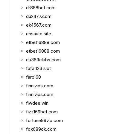
dr888bet.com
du2477.com
ek4567.com
erisauto.site
etbet16888.com
etbet16888.com
eu369clubs.com
fafa 123 slot
faro168
finnivips.com
finnivips.com
fiwdee.win
fizz169bet.com
fortune99vip.com
fox689ok.com