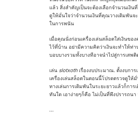
แล้ว
สิ่ง
สําคัญ
เป็น
จะต้อง
เลือก
จํา
นว
น
เงิน
ที่
ดู
ให้
มั่นใจว่า
จํา
นว
น
เงิน
ที่
คุณ
วางเดิมพัน
จะ
ในการ
พนัน
เมื่อ
คุณ
นั่ง
ก่อน
เครื่องเล่น
ส
ล็อต
ใส่
เงิน
ของ
ไว้
ที่
บ้าน
อย่า
มีความคิดว่า
เงิน
จะ
ทํา
ให้ท่า
บอบบาง
รวมทั้ง
บางทีอาจ
นํา
ไปสู่
การ
เสพติ
เล่น
slotxoth
เรื่อง
งบประมาณ
.
ตั้งงบ
การเ
เครื่องเล่น
ส
ล็อต
ในตอนนี้
โปรด
ตรวจดู
ให้
มั
ทาง
เล่น
การเดิมพัน
ใน
ระยะยาว
แล้วก็
การเ
ทันใด
เอาง่ายๆ
ก็คือ
ไม่
เป็น
ที่
พึงปรารถนา
…