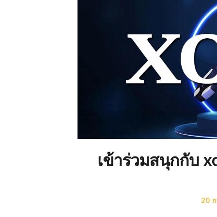
เข้าร่วมสนุกกับ 
Post
20 ก
on