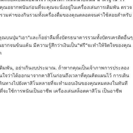
คุณ
อยาก
พนัน
ก่อนที่จะ
คุณ
จะ
นั่ง
อยู่
ใน
เครื่องเล่น
การเดิมพัน
ตรวจ
รวม
ค่า
ของกิน
รวมทั้ง
เครื่องดื่ม
ของ
คุณ
ตลอดจน
ค่าใช้สอย
สำหรับ
คุณ
บน
ปุ่ม
“
เอา
“
และก็
อย่าลืม
ทิ้ง
บัตรธนาคาร
รวมทั้ง
บัตรเครดิต
อื่นๆ
น
ยากจนข้นแค้น
มีความรู้สึกว่า
เงิน
เป็น
“
ฟรี
“
จะ
ทํา
ให้
จิตใจ
ของ
คุณ
ด
ดิมพัน
,
อย่า
เกิน
งบประมาณ
.
ถ้าหาก
คุณ
เป็นเจ้าภาพ
การประลอง
่นใจว่า
ได้
ออกมาจาก
คาสิโน
ก่อนถึงเวลา
ที่
คุณ
คิดแผน
ไว้
การเดิน
ดินทาง
ไป
ยัง
คาสิโน
หลาย
ที่
จะ
ทํา
มอบเงิน
ของ
คุณ
หมดลง
ในทันที
ที่จะ
ใช้การ
พนัน
เป็น
อาชีพ
เครื่องเล่น
ส
ล็อต
คาสิโน
เป็น
อาชีพ