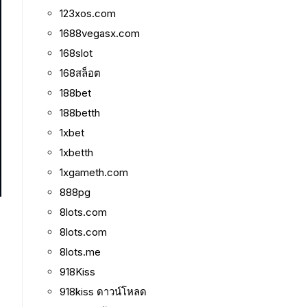
123xos.com
1688vegasx.com
168slot
168สล็อต
188bet
188betth
1xbet
1xbetth
1xgameth.com
888pg
8lots.com
8lots.com
8lots.me
918Kiss
918kiss ดาวน์โหลด