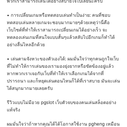
พวกเราสามารถเล่นได้อย่างสบายใจไปเลยนะครับ
• การเปลี่ยนเกมหรือทดสอบเล่นทำเป็นง่าย: คนที่ชอบ
ทดสอบเล่นหลายเกมจะชอบมากมายๆด้วยเหตุว่านี่คือ
เว็บไซต์ที่ทำให้เราสามารถเปลี่ยนเกมได้อย่างเร็ว จะ
ทดลองเล่นเกมที่สนใจแบบสั้นๆแล้วสลับไปอีกเกมก็ทำได้
อย่างลื่นไหลอีกด้วย
• เล่นตามจังหวะของตัวเองได้: ผมมั่นใจว่าทุกคนถูกใจเว็บ
ที่ไม่ทำให้การเล่นของเรามองยุ่งยากหรือขัดข้องอยู่แล้ว
หากพวกเราเจอกับเว็บที่ทำให้เราเลือกเกมได้จากที่
ปรารถนา และก็หยุดเล่นตอนไหนก็ได้ที่เราสบาย มันจะเล่น
ได้สนุกมากมายเลยครับ
รีวิวแบบไม่มีอวย pgslot เว็บตัวจบของคนเล่นสล็อตอย่าง
แท้จริง
ผมมั่นใจว่าถ้าหากคุณได้ได้โอกาสใช้งาน pgheng เหมือน