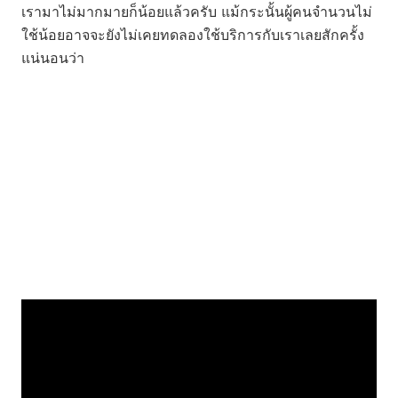
เรามาไม่มากมายก็น้อยแล้วครับ แม้กระนั้นผู้คนจำนวนไม่
ใช้น้อยอาจจะยังไม่เคยทดลองใช้บริการกับเราเลยสักครั้ง
แน่นอนว่า