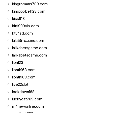
kingromans789.com
kingxxxbet123.com
kiss918
kitti999vip.com
ktv4sd.com
lala55-casino.com
lalikabetsgame.com
lalikabetsgame.com
lion123
lionth168.com
lionth168.com
live22slot
lockdown168
luckycat789.com
m4newonline.com