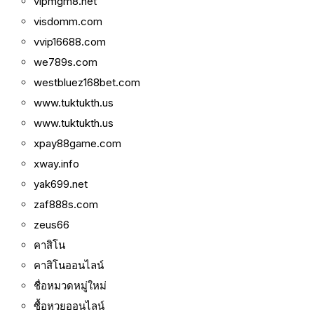
vipmgm8.net
visdomm.com
vvip16688.com
we789s.com
westbluez168bet.com
www.tuktukth.us
www.tuktukth.us
xpay88game.com
xway.info
yak699.net
zaf888s.com
zeus66
คาสิโน
คาสิโนออนไลน์
ชื่อหมวดหมู่ใหม่
ซื้อหวยออนไลน์