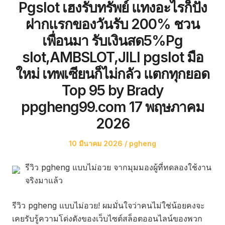
Pgslot เฮงรับทรัพย์ แทงอะไรก็ปัง
ฝากแรกของวันรับ 200% ชวน
เพื่อนมา รับเงินสด5%Pg
slot,AMBSLOT,JILI pgslot มือ
ใหม่ เทพเซียนก็ไม่กลัว แตกทุกยอด
Top 95 by Brady
ppgheng99.com 17 พฤษภาคม
2026
Posted
Posted
10 มีนาคม 2026
pgheng
on
in
รีวิว pgheng แบบไม่อวย จากมุมมองผู้ที่ทดลองใช้งาน
จริงมาแล้ว
รีวิว pgheng แบบไม่อวย! ผมมั่นใจว่าคนไม่ใช่น้อยคงจะ
เคยรับรู้ความโด่งดังของเว็บไซต์สล็อตออนไลน์ของพวก