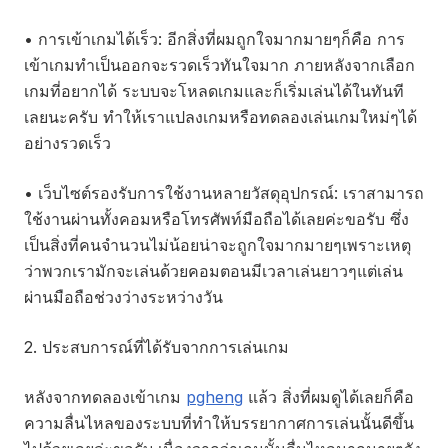
• การเข้าเกมได้เร็ว: อีกสิ่งที่ผมถูกใจมากมายๆก็คือ การ
เข้าเกมทำเป็นออกจะรวดเร็วทันใจมาก ภายหลังจากเลือก
เกมที่อยากได้ ระบบจะโหลดเกมและก็เริ่มเล่นได้ในทันที
เลยนะครับ ทำให้เราแปลงเกมหรือทดลองเล่นเกมใหม่ๆได้
อย่างรวดเร็ว
• เว็บไซต์รองรับการใช้งานหลายวัสดุอุปกรณ์: เราสามารถ
ใช้งานผ่านทั้งคอมหรือโทรศัพท์มือถือได้เลยค่ะขอรับ ซึ่ง
เป็นสิ่งที่คนจำนวนไม่น้อยน่าจะถูกใจมากมายๆเพราะเหตุ
ว่าพวกเรามักจะเล่นด้วยคอมตอนมีเวลาเล่นยาวๆแต่เล่น
ผ่านมือถือช่วงว่างระหว่างวัน
2. ประสบการณ์ที่ได้รับจากการเล่นเกม
หลังจากทดลองเข้าเกม
pgheng
แล้ว สิ่งที่ผมดูได้เลยก็คือ
ความลื่นไหลของระบบที่ทำให้บรรยากาศการเล่นนั้นดีขึ้น