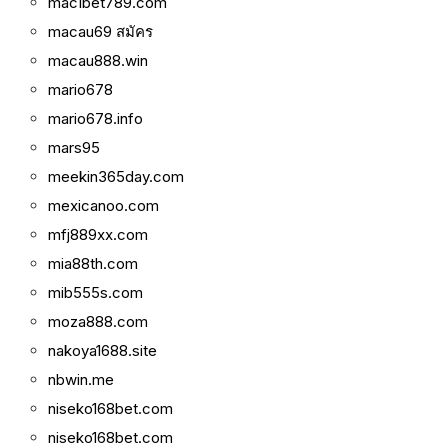
mac1bet789.com
macau69 สมัคร
macau888.win
mario678
mario678.info
mars95
meekin365day.com
mexicanoo.com
mfj889xx.com
mia88th.com
mib555s.com
moza888.com
nakoya1688.site
nbwin.me
niseko168bet.com
niseko168bet.com