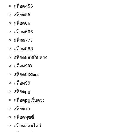
สล็อต456
สล็อต55
สล็อต66
สล็อต666
สล็อต777
สล็อต888
สล็อต888เว็บตรง
สล็อต918
สล็อต918kiss
สล็อต99
สล็อตpg
สล็อตpgเว็บตรง
สล็อตxo
สล็อตพุซซี่
สล็อตออนไลน์