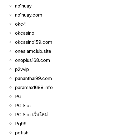
no1huay
no1huay.com
okc4
okcasino
okcasino159.com
onesiamclub.site
onoplus168.com
p2vvip
pananthai99.com
paramax1688.info
PG
PG Slot
PG Slot เว็บใหม่
Pg99
pgfish