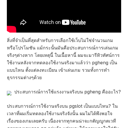
สิ่งที่จำเป็นที่สุดสำหรับการเลือกใช้เว็บไม่ใช่จำนวนเกม
หรือโปรโมชัน แม้กระนั้นมันคือประสบการณ์การเล่นเกม
จริงๆต่างหาก โดยเหตุนี้ ในเนื้อหานี้ ผมจะมารีทิวทัศน์การ
ใช้งานหลังจากทดลองใช้งานจริงมาแล้วว่า pgheng เป็น
แบบไหน ตั้งแต่ลงทะเบียน เข้าเล่นเกม รวมทั้งการทำ
ธุรกรรมต่างๆด้วย
ประสบการณ์การใช้แรงงานจริงบน pgheng คืออะไร?
ประสบการณ์การใช้งานจริงบน pgslot เป็นแบบไหน? ใน
เวลาที่ผมเริ่มทดลองใช้งานจริงจังนั้น ผมไม่ได้พึงพอใจ
เรื่องของเกมเลยครับ เนื่องจากทุกคนน่าจะกตัญญูกตเวที