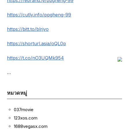
https://rebrand.ly/ppgheng-99
https://cutly.info/ppgheng-99
https://bitt.to/blrjvo
https://shorturl.asia/oQL0p
https://t.co/nO3UQMk954
…
หมวดหมู่
037movie
123xos.com
1688vegasx.com