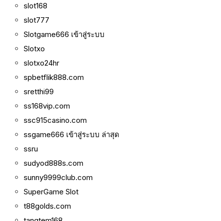
slot168
slot777
Slotgame666 เข้าสู่ระบบ
Slotxo
slotxo24hr
spbetflik888.com
sretthi99
ss168vip.com
ssc915casino.com
ssgame666 เข้าสู่ระบบ ล่าสุด
ssru
sudyod888s.com
sunny9999club.com
SuperGame Slot
t88golds.com
tangtem168