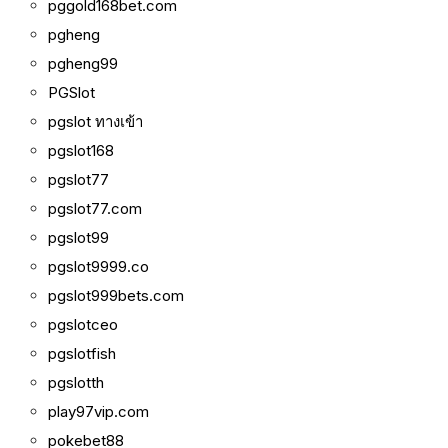
pggold168bet.com
pgheng
pgheng99
PGSlot
pgslot ทางเข้า
pgslot168
pgslot77
pgslot77.com
pgslot99
pgslot9999.co
pgslot999bets.com
pgslotceo
pgslotfish
pgslotth
play97vip.com
pokebet88