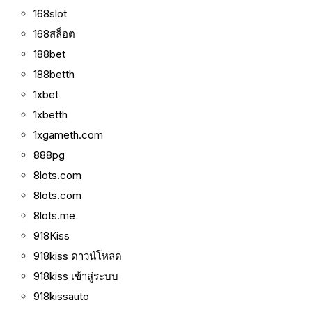
168slot
168สล็อต
188bet
188betth
1xbet
1xbetth
1xgameth.com
888pg
8lots.com
8lots.com
8lots.me
918Kiss
918kiss ดาวน์โหลด
918kiss เข้าสู่ระบบ
918kissauto