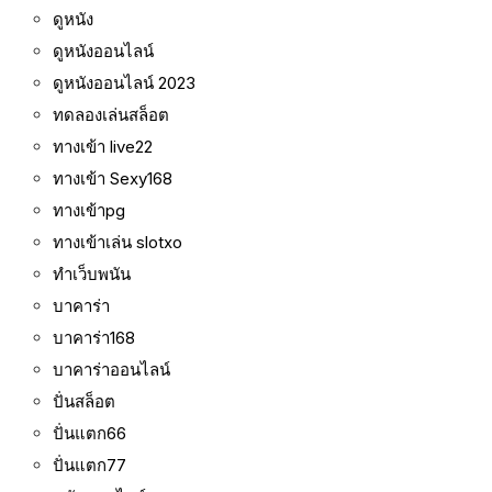
ดูหนัง
ดูหนังออนไลน์
ดูหนังออนไลน์ 2023
ทดลองเล่นสล็อต
ทางเข้า live22
ทางเข้า Sexy168
ทางเข้าpg
ทางเข้าเล่น slotxo
ทำเว็บพนัน
บาคาร่า
บาคาร่า168
บาคาร่าออนไลน์
ปั่นสล็อต
ปั่นแตก66
ปั่นแตก77