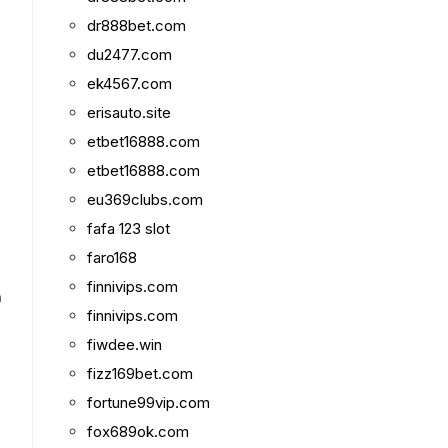
dr888bet.com
du2477.com
ek4567.com
erisauto.site
etbet16888.com
etbet16888.com
eu369clubs.com
fafa 123 slot
faro168
finnivips.com
ว
finnivips.com
fiwdee.win
fizz169bet.com
fortune99vip.com
fox689ok.com