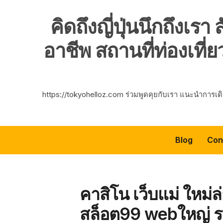
Skip
to
คิดถึงญี่ปุ่นนึกถึงเรา 
content
อาชีพ สถานที่ท่องเ
https://tokyohelloz.com ร่วมพูดคุยกับเรา แนะนำการเดิน
Blog
Con
คาสิโน เว็บแม่ ใหม่
สล็อต99 webใหญ่ ร