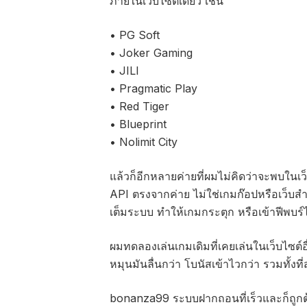
ภายในเว็บไซต์เดียว เช่น
• PG Soft
• Joker Gaming
• JILI
• Pragmatic Play
• Red Tiger
• Blueprint
• Nolimit City
แล้วก็อีกหลายค่ายที่ผมไม่คิดว่าจะพบในเ
API ตรงจากค่าย ไม่ใช่เกมก๊อปหรือเว็บสำร
เต็มระบบ ทำให้เกมกระตุก หรือเข้าฟีพบร์
ผมทดลองเล่นเกมเดิมที่เคยเล่นในเว็บไซต์อื
หมุนมันลื่นกว่า โบนัสเข้าไวกว่า รวมทั้งท
bonanza99 ระบบฝากถอนที่เร็วและก็ถูกต้อ