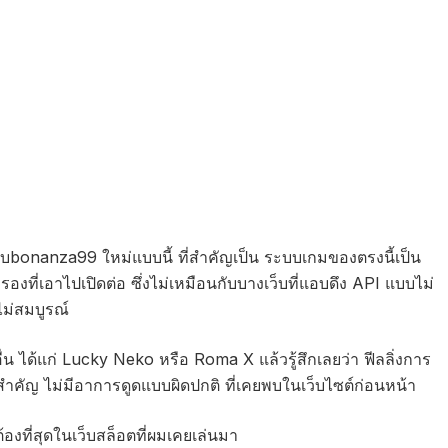
ว็บbonanza99 ใหม่แบบนี้ ที่สำคัญเป็น ระบบเกมของตรงนี้เป็น
องที่เอาไปเปิดต่อ ซึ่งไม่เหมือนกับบางเว็บที่แอบดึง API แบบไม่
ไม่สมบูรณ์
่น ได้แก่ Lucky Neko หรือ Roma X แล้วรู้สึกเลยว่า ฟีลลิ่งการ
ี่สำคัญ ไม่มีอาการดูดแบบผิดปกติ ที่เคยพบในเว็บไซต์ก่อนหน้า
งที่สุดในเว็บสล็อตที่ผมเคยเล่นมา