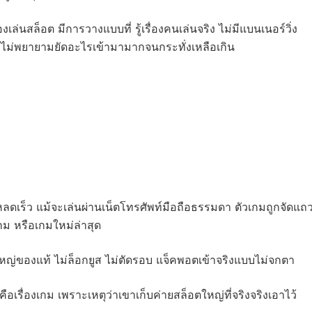
งเล่นสล็อต มีการวางแบบที่ รู้เรื่องคนเล่นจริง ไม่มีแบนเนอร์วิ่ง
และไม่พยายามยัดอะไรเข้ามามากจนกระทั่งเหลือเกิน
ลดเร็ว แม้จะเล่นผ่านเน็ตโทรศัพท์มือถือธรรมดา ตัวเกมถูกจัดแถ
กม หรือเกมใหม่ล่าสุด
่ของแท้ ไม่ล็อกยูส ไม่ตัดรอบ แจ็คพอตเข้าจริงแบบไม่จกตา
คือเรื่องเกม เพราะเหตุว่าเขาเก็บค่ายสล็อตใหญ่ที่จริงจริงเอาไว้