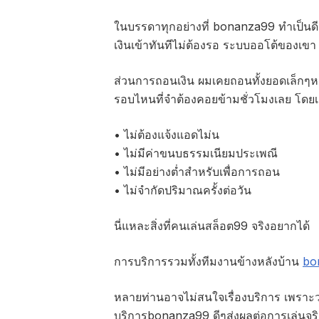
ในบรรดาทุกอย่างที่ bonanza99 ทำเป็นดีเ
เงินเข้าทันทีไม่ต้องรอ ระบบออโต้ของเขา ใ
ส่วนการถอนเงิน ผมเคยถอนทั้งยอดเล็กๆหล
รอบไหนที่จำต้องคอยข้ามชั่วโมงเลย โดยเฉ
• ไม่ต้องแจ้งแอดไม่น
• ไม่มีค่าขนบธรรมเนียมประเพณี
• ไม่มีอย่างต่ำสำหรับเพื่อการถอน
• ไม่จำกัดปริมาณครั้งต่อวัน
นี่แหละสิ่งที่คนเล่นสล็อต99 จริงอยากได้
การบริการรวมทั้งทีมงานข้างหลังบ้าน
bo
หลายท่านอาจไม่สนใจเรื่องบริการ เพราะว่
บริการbonanza99 ดีๆส่งผลต่อการเล่นจริง