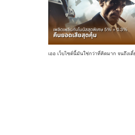
เออ เว็บไซต์นี้มันใช่กว่าที่คิดมาก จนถึงเดี๋