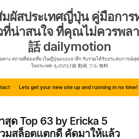
สัมผัสประเทศญี่ปุ่น คู่มือการท
ที่ยวที่น่าสนใจ ที่คุณไม
話 dailymotion
ทาง สถานที่ท่องเที่ยวในญี่ปุ่นแบบเจาลึก รับรวมได้รับประสบการณ์สุด
ในประเทศ もののけ姫 動画 フル 無料
tact
Lets get your new site up and running in no time!
ล่าสุด Top 63 by Ericka 5
วมสล็อตแตกดี คัดมาให้แล้ว