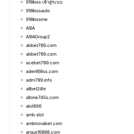
918kiss เข้าสู่ระบบ
918kissauto
918kissme
ABA
ABAGroup2
abbet789.com
abbet789.com
acebet789.com
aden168ss.com
adm789.info
allbet24hr
allone745s.com
alot666
amb slot
ambnovabet.com
argus16888.com