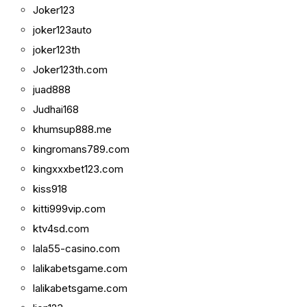
Joker123
joker123auto
joker123th
Joker123th.com
juad888
Judhai168
khumsup888.me
kingromans789.com
kingxxxbet123.com
kiss918
kitti999vip.com
ktv4sd.com
lala55-casino.com
lalikabetsgame.com
lalikabetsgame.com