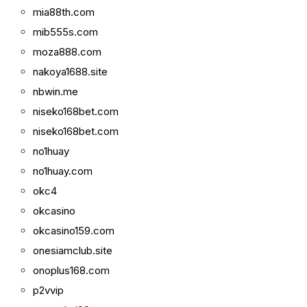
mia88th.com
mib555s.com
moza888.com
nakoya1688.site
nbwin.me
niseko168bet.com
niseko168bet.com
no1huay
no1huay.com
okc4
okcasino
okcasino159.com
onesiamclub.site
onoplus168.com
p2vvip