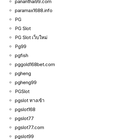
pananthai99.com
paramax1688.info
PG
PG Slot
PG Slot เว็บใหม่
Pg99
pgfish
pggold168bet.com
pgheng
pgheng99
PGSlot
pgslot ทางเข้า
pgslot168
pgslot77
pgslot77.com
pgslot99