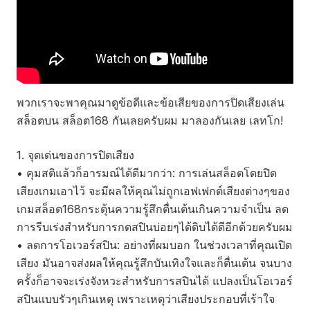
พวกเราจะพาคุณมาดูข้อดีและข้อเสียของการปิดเสียงเล่น
สล็อตบน สล็อต168 กันเลยครับผม มาลองกันเลย เลทโก!
1. จุดเด่นของการปิดเสียง
• คุมสติแล้วก็อารมณ์ได้ดีมากว่า: การเล่นสล็อตโดยปิด
เสียงเกมเอาไว้ จะมีผลให้คุณไม่ถูกเอฟเฟกต์เสียงต่างๆของ
เกมสล็อต168กระตุ้นความรู้สึกตื่นเต้นเกินความจำเป็น ลด
การรีบเร่งสำหรับการกดสปินบ่อยๆได้ดิบได้ดีอีกด้วยครับผม
• ลดการโอเวอร์สปิน: อย่างที่ผมบอก ในช่วงเวลาที่คุณเปิด
เสียง มันอาจส่งผลให้คุณรู้สึกบันเทิงใจและก็ตื่นเต้น จนบาง
ครั้งก็อาจจะเร่งจังหวะสำหรับการสปินได้ แปลงเป็นโอเวอร์
สปินแบบรัวๆเกินเหตุ เพราะเหตุว่าเสียงประกอบที่เร้าใจ