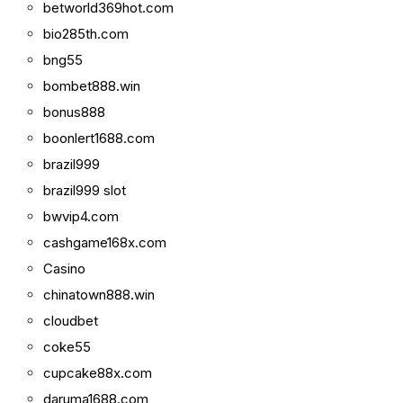
betworld369hot.com
bio285th.com
bng55
bombet888.win
bonus888
boonlert1688.com
brazil999
brazil999 slot
bwvip4.com
cashgame168x.com
Casino
chinatown888.win
cloudbet
coke55
cupcake88x.com
daruma1688.com