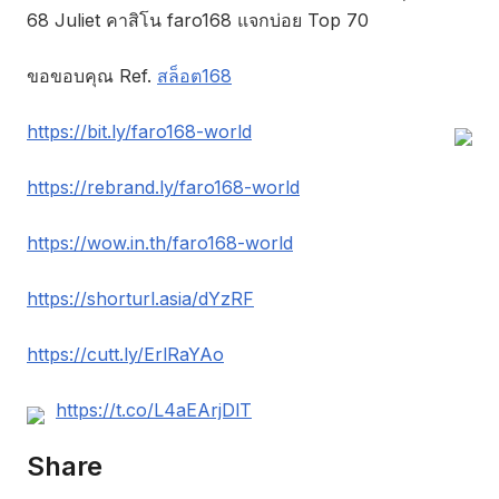
68 Juliet คาสิโน faro168 แจกบ่อย Top 70
ขอขอบคุณ Ref.
สล็อต168
https://bit.ly/faro168-world
https://rebrand.ly/faro168-world
https://wow.in.th/faro168-world
https://shorturl.asia/dYzRF
https://cutt.ly/ErlRaYAo
https://t.co/L4aEArjDlT
Share