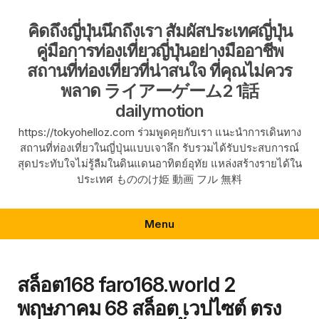
Skip
to
คิดถึงญี่ปุ่นนึกถึงเรา สัมผัสประเทศญี่ปุ่น
content
คู่มือการท่องเที่ยวญี่ปุ่นอย่างมืออาชีพ
สถานที่ท่องเที่ยวที่น่าสนใจ ที่คุณไม่ควร
พลาด ライアーゲーム2 1話
dailymotion
https://tokyohelloz.com ร่วมพูดคุยกับเรา แนะนำการเดินทาง
สถานที่ท่องเที่ยวในญี่ปุ่นแบบเจาลึก รับรวมได้รับประสบการณ์
สุดประทับใจไม่รู้ลืมในดินแดนอาทิตย์อุทัย แหล่งสร้างรายได้ใน
ประเทศ もののけ姫 動画 フル 無料
Menu
สล็อต168 faro168.world 2
พฤษภาคม 68 สล็อต เวปไซต์ ตรง