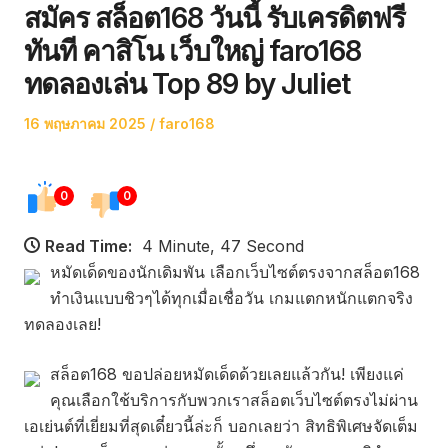
สมัคร สล็อต168 วันนี้ รับเครดิตฟรี
ทันที คาสิโน เว็บใหญ่ faro168
ทดลองเล่น Top 89 by Juliet
Posted
Posted
16 พฤษภาคม 2025
faro168
on
in
0
0
Read Time:
4 Minute, 47 Second
หมัดเด็ดของนักเดิมพัน เลือกเว็บไซต์ตรงจากสล็อต168
ทำเงินแบบชิวๆได้ทุกเมื่อเชื่อวัน เกมแตกหนักแตกจริง
ทดลองเลย!
สล็อต168 ขอปล่อยหมัดเด็ดด้วยเลยแล้วกัน! เพียงแค่
คุณเลือกใช้บริการกับพวกเราสล็อตเว็บไซต์ตรงไม่ผ่าน
เอเย่นต์ที่เยี่ยมที่สุดเดี๋ยวนี้ล่ะก็ บอกเลยว่า สิทธิพิเศษจัดเต็ม