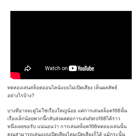
ทดลองเล่นสล็อตออนไลน์แบบไม่เปิดเสียง เห็นผลลัพธ์
อย่างไรบ้าง?
บางทีอาจจะดูไม่ใช่เรื่องใหญ่น้อย แต่การเล่นสล็อต168นั้น
เรื่องเล็กน้อยพวกนี้กลับส่งผลต่อการเล่นfaro168ได้ราว
หนึ่งเลยขอรับ แน่นอนว่า การเล่นสล็อต168ทดลองเล่นนั้น
คุณสามารถเล่นแบบเปิดเสียงไหมเปิดเสียงก็ได้ แม้กระนั้น