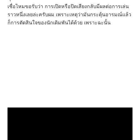
เชื่อไหมขอรับว่า การเปิดหรือปิดเสียงกลับมีผลต่อการเล่น
ราวหนึ่งเลยล่ะครับผม เพราะเหตุว่ามันกระตุ้นอารมณ์แล้ว
ก็การตัดสินใจของนักเดิมพันได้ด้วย เพราะฉะนั้น