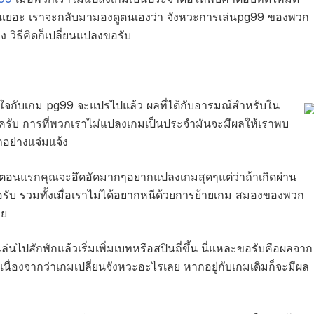
ึ้นเยอะ เราจะกลับมามองดูตนเองว่า จังหวะการเล่นpg99 ของพวก
วิธีคิดก็เปลี่ยนแปลงขอรับ
ใจกับเกม pg99 จะแปรไปแล้ว ผลที่ได้กับอารมณ์สำหรับใน
่ะครับ การที่พวกเราไม่แปลงเกมเป็นประจำมันจะมีผลให้เราพบ
าอย่างแจ่มแจ้ง
าตอนแรกคุณจะอึดอัดมากๆอยากแปลงเกมสุดๆแต่ว่าถ้าเกิดผ่าน
ล่ะขอรับ รวมทั้งเมื่อเราไม่ได้อยากหนีด้วยการย้ายเกม สมองของพวก
วย
ล่นไปสักพักแล้วเริ่มเพิ่มเบทหรือสปินถี่ขึ้น นี่แหละขอรับคือผลจาก
ื่องจากว่าเกมเปลี่ยนจังหวะอะไรเลย หากอยู่กับเกมเดิมก็จะมีผล