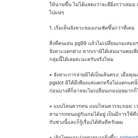
ให้นานขึ้น ไม่ได้แสดงว่าจะดียิ่งกว่าเสม
ไปแน่ๆ
1. เริ่มเห็นจังหวะของเกมชัดขึ้นกว่าที่เคย
สิ่งที่คนเล่น pg99 แล้วไม่เปลี่ยนเกมเส
จังหวะแตกต่าง หากเรามิได้เล่นนานพอเพ
กลุ่มนี้ได้เลยล่ะนะครับจริงไหม
• จังหวะการจ่ายมิได้เป็นเส้นตรง: เมื่อค
pgslot มิได้มีเพียงแค่แตกหรือไม่แตกแค่น
ก่อนบางทีก็อาจจะไม่เปลี่ยนเกมบ่อยมากก็ไ
• แบบไหนควรทน แบบไหนควรจะถอย: เวลาพ
สามารถทนอยู่กับเกมได้อยู่ เป็นมีการใช้ค
กับช่วงนี้และก็รู้เรื่องได้ทันทีครับผม
• เลิกโทษเกมง่ายดายมากยิ่งขึ้น:
pgheng