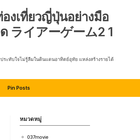
่องเที่ยวญี่ปุ่นอย่างมือ
่ควรพลาด ライアーゲーム2 1
ประทับใจไม่รู้ลืมในดินแดนอาทิตย์อุทัย แหล่งสร้างรายได้
Pin Posts
หมวดหมู่
037movie