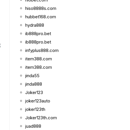
hiso8888s.com
hubbet168.com
hydra888
ib888pro.bet
ib888pro.bet
infyplus888.com
item388.com
item388.com
jinda55
jinda888
Joker123
joker123auto
joker123th
Joker123th.com
juad888