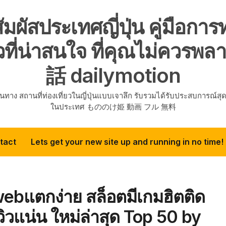
สัมผัสประเทศญี่ปุ่น คู่มือการท
ที่ยวที่น่าสนใจ ที่คุณไม
話 dailymotion
ทาง สถานที่ท่องเที่ยวในญี่ปุ่นแบบเจาลึก รับรวมได้รับประสบการณ์สุด
ในประเทศ もののけ姫 動画 フル 無料
tact
Lets get your new site up and running in no time!
ebแตกง่าย สล็อตมีเกมฮิตติด
วิวแน่น ใหม่ล่าสุด Top 50 by