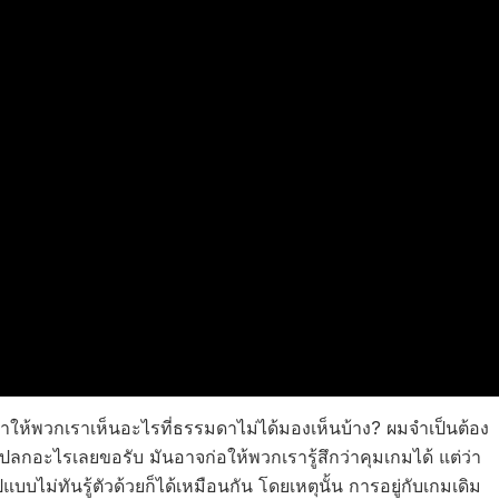
ำให้พวกเราเห็นอะไรที่ธรรมดาไม่ได้มองเห็นบ้าง? ผมจำเป็นต้อง
แปลกอะไรเลยขอรับ มันอาจก่อให้พวกเรารู้สึกว่าคุมเกมได้ แต่ว่า
บไม่ทันรู้ตัวด้วยก็ได้เหมือนกัน โดยเหตุนั้น การอยู่กับเกมเดิม