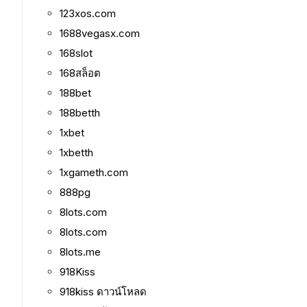
123xos.com
1688vegasx.com
168slot
168สล็อต
188bet
188betth
1xbet
1xbetth
1xgameth.com
888pg
8lots.com
8lots.com
8lots.me
918Kiss
918kiss ดาวน์โหลด