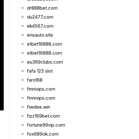
dr888bet.com
du2477.com
ek4567.com
erisauto.site
etbet16888.com
etbet16888.com
eu369clubs.com
fafa 123 slot
faro168
finnivips.com
finnivips.com
fiwdee.win
fizz169bet.com
fortune99vip.com
fox689ok.com