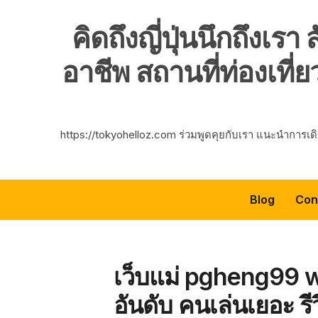
Skip
to
คิดถึงญี่ปุ่นนึกถึงเรา 
content
อาชีพ สถานที่ท่องเ
https://tokyohelloz.com ร่วมพูดคุยกับเรา แนะนำการเดิน
Blog
Con
เว็บแม่ pgheng99 w
อันดับ คนเล่นเยอะ รี