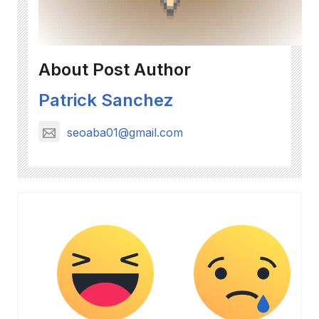
About Post Author
Patrick Sanchez
seoaba01@gmail.com