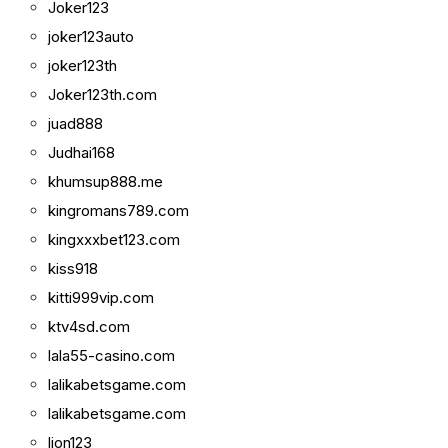
Joker123
joker123auto
joker123th
Joker123th.com
juad888
Judhai168
khumsup888.me
kingromans789.com
kingxxxbet123.com
kiss918
kitti999vip.com
ktv4sd.com
lala55-casino.com
lalikabetsgame.com
lalikabetsgame.com
lion123