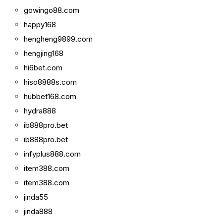
gowingo88.com
happy168
hengheng9899.com
hengjing168
hi6bet.com
hiso8888s.com
hubbet168.com
hydra888
ib888pro.bet
ib888pro.bet
infyplus888.com
item388.com
item388.com
jinda55
jinda888