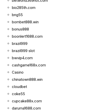
betworld369hot.com
bio285th.com
bng55
bombet888.win
bonus888
boonlert1688.com
brazil999
brazil999 slot
bwvip4.com
cashgame168x.com
Casino
chinatown888.win
cloudbet
coke55
cupcake88x.com
daruma1688.com