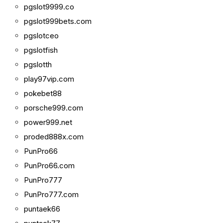
pgslot9999.co
pgslot999bets.com
pgslotceo
pgslotfish
pgslotth
play97vip.com
pokebet88
porsche999.com
power999.net
proded888x.com
PunPro66
PunPro66.com
PunPro777
PunPro777.com
puntaek66