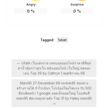
Angry
Surprise
0
%
0
%
Tagged:
1xbet
แนะแนว
← Ufa9r เว็บแตกง่าย แทงบอลออนไลน์ราคาดีที่สุด
เรื่อง
ค่าน้ำคุ้มกว่าทุกเว็บ พนันออนไลน์ เว็บใหญ่ ทดลอง
เล่น Top 29 by Cathryn 1 พฤศจิกายน 68
Mars95 27 December 69 rocket45 ช่องทาง
สร้างรายได้ กำไรเน้นๆ โปรน้องใหม่ไฟแรง รับ 500
ดีจนติดหน้า 1 google ยอดเล็กยอดใหญ่ โอนทันที
mars95 คัดเกมทุกค่ายดัง Top 31 by Haley mars95
→