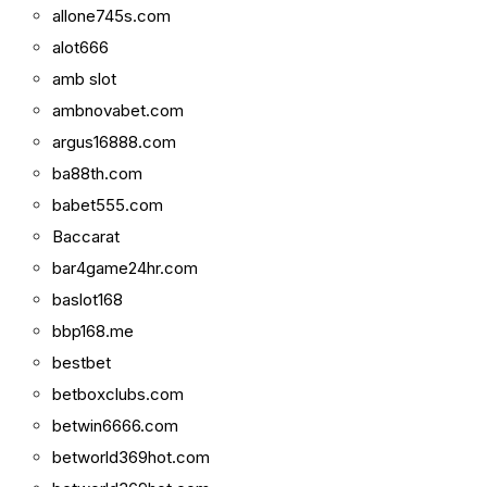
allone745s.com
alot666
amb slot
ambnovabet.com
argus16888.com
ba88th.com
babet555.com
Baccarat
bar4game24hr.com
baslot168
bbp168.me
bestbet
betboxclubs.com
betwin6666.com
betworld369hot.com