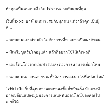
ถ้าคุณเป็นคนแบบงี้ เว็บ 1xbit เหมาะกับคุณที่สุด
เว็บนี้1xbit1 อาจไม่เหมาะสมกับทุกคน แต่ว่าถ้าคุณเป็นผู้
ที่…
• ชอบเล่นแบบส่วนตัว ไม่ต้องการที่จะอยากเปิดเผยตัวตน
• มีเหรียญคริปโตอยู่แล้ว แล้วก็อยากใช้ให้เกิดผลดี
• เคยโดนโกงจากเว็บทั่วไปและต้องการหาทางเลือกใหม่
• ชอบเกมหลากหลายรวมทั้งต้องการลองอะไรที่แปลกใหม่
1xbit1 เป็นเว็บที่คุณควรจะทดลองขั้นต่ำสักครั้ง มันบางที
อาจเปลี่ยนแปลงมุมมองการเล่นพนันออนไลน์ของคุณไป
เลยก็ได้