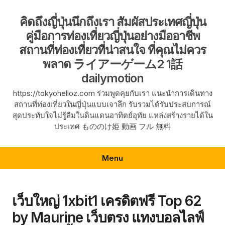
Skip
to
คิดถึงญี่ปุ่นนึกถึงเรา สัมผัสประเทศญี่ปุ่น
content
คู่มือการท่องเที่ยวญี่ปุ่นอย่างมืออาชีพ
สถานที่ท่องเที่ยวที่น่าสนใจ ที่คุณไม่ควร
พลาด ライアーゲーム2 1話
dailymotion
https://tokyohelloz.com ร่วมพูดคุยกับเรา แนะนำการเดินทาง
สถานที่ท่องเที่ยวในญี่ปุ่นแบบเจาลึก รับรวมได้รับประสบการณ์
สุดประทับใจไม่รู้ลืมในดินแดนอาทิตย์อุทัย แหล่งสร้างรายได้ใน
ประเทศ もののけ姫 動画 フル 無料
Menu
เว็บใหญ่ 1xbit1 เครดิตฟรี Top 62
by Maurine เว็บตรง แทงบอลไลฟ์