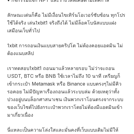
• กิจกรรมแจก NFT และรางวัลพิเศษตามเทศกาล
ลักษณะเด่นก็คือ ไม่มีเงื่อนไขเทิร์นโอเวอร์ซับซ้อน ทุกโปร
ใช้ได้จริง เล่น1xbit1 จริงถึงได้ ไม่มีล็อคโบนัสแบบแฝง
เสมือนเว็บทั่วไป
1xbit การถอนเงินแบบสายคริปโต ไม่ต้องคอยแอดมิน ไม่
ต้องแนบสลิป
เราทดสอบ1xbit1 ถอนมาแล้วหลายรอบ ไม่ว่าจะถอน
USDT, BTC หรือ BNB ใช้เวลาไม่ถึง 10 นาที เหรียญก็
เข้ากระเป๋า Metamask หรือ Binance แบบตรงๆไม่มีคิว
รอคอย ไม่มีปัญหาเรื่องถอนแล้วระบบล่ม ด้วยเหตุว่าทั้ง
ปวงอยู่บนบล็อกศาสนาเชน เงินพวกเราโอนตรงจากระบบ
ของเว็บไซต์ไปยังกระเป๋าพวกเราโดยไม่ต้องมีแอดมินเข้า
มาเกี่ยวเนื่อง
นี่แหละเป็นความโล่งใสและมั่นคงที่เว็บแบบเดิมไม่มีให้