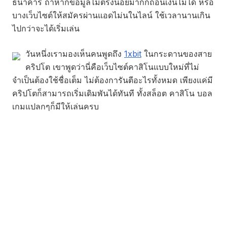
ธนาคาร ถ้าหากข้อมูลไม่ตรงน้อยมากก็ถอนเงินไม่ได้ หรือ
บางเว็บไซต์ให้สมัครผ่านแอดไม่นในไลน์ ใช้เวลานานเกิน
ไปกว่าจะได้เริ่มเล่น
วันหนึ่งเรามองเห็นคนพูดถึง
1xbit
ในกระดานของสาย
คริปโต เขาพูดว่านี่คือเว็บไซต์คาสิโนแบบใหม่ที่ไม่
จำเป็นต้องใช้ชื่อเต็ม ไม่ต้องการันตีอะไรทั้งหมด เพียงแค่มี
คริปโตก็สามารถเริ่มเดิมพันได้ทันที ทั้งสล็อต คาสิโน บอล
เกมแปลกๆก็มีให้เล่นครบ