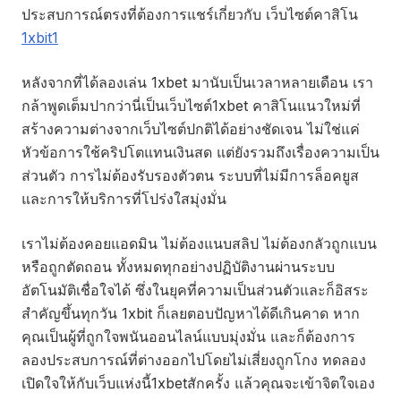
ประสบการณ์ตรงที่ต้องการแชร์เกี่ยวกับ เว็บไซต์คาสิโน
1xbit1
หลังจากที่ได้ลองเล่น 1xbet มานับเป็นเวลาหลายเดือน เรา
กล้าพูดเต็มปากว่านี่เป็นเว็บไซต์1xbet คาสิโนแนวใหม่ที่
สร้างความต่างจากเว็บไซต์ปกติได้อย่างชัดเจน ไม่ใช่แค่
หัวข้อการใช้คริปโตแทนเงินสด แต่ยังรวมถึงเรื่องความเป็น
ส่วนตัว การไม่ต้องรับรองตัวตน ระบบที่ไม่มีการล็อคยูส
และการให้บริการที่โปร่งใสมุ่งมั่น
เราไม่ต้องคอยแอดมิน ไม่ต้องแนบสลิป ไม่ต้องกลัวถูกแบน
หรือถูกตัดถอน ทั้งหมดทุกอย่างปฏิบัติงานผ่านระบบ
อัตโนมัติเชื่อใจได้ ซึ่งในยุคที่ความเป็นส่วนตัวและก็อิสระ
สำคัญขึ้นทุกวัน 1xbit ก็เลยตอบปัญหาได้ดีเกินคาด หาก
คุณเป็นผู้ที่ถูกใจพนันออนไลน์แบบมุ่งมั่น และก็ต้องการ
ลองประสบการณ์ที่ต่างออกไปโดยไม่เสี่ยงถูกโกง ทดลอง
เปิดใจให้กับเว็บแห่งนี้1xbetสักครั้ง แล้วคุณจะเข้าจิตใจเอง