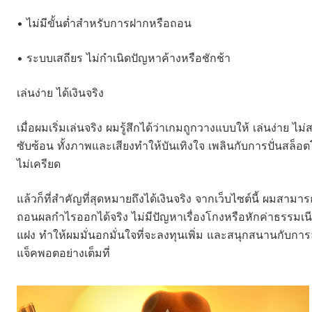
• ไม่มีขั้นต่ำสำหรับการฝากหรือถอน
• ระบบเสถียร ไม่กำเนิดปัญหาค้างหรือชักช้า
เล่นง่าย ได้เงินจริง
เมื่อผมเริ่มเล่นจริง ผมรู้สึกได้ว่าเกมถูกวางแบบให้ เล่นง่าย ไม่
ซับซ้อน ทั้งภาพและเสียงทำให้บันเทิงใจ เพลินกับการปั่นสล็อ
ไม่เครียด
แล้วก็ที่สำคัญที่สุดหมายถึงได้เงินจริง จากเว็บไซต์นี้ ผมสามา
ถอนผลกำไรออกได้จริง ไม่มีปัญหาเรื่องโกงหรือหักค่าธรรมเน
แฝง ทำให้ผมมั่นอกมั่นใจที่จะลงทุนเพิ่ม และสนุกสนานกับการล
แจ็คพอตอย่างเต็มที่