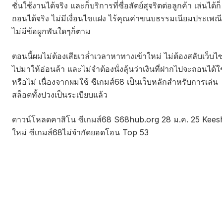
ชั่นใช้งานได้จริง และก็บริการที่ซื่อสัตย์สุจริตต่อลูกค้า เล่นได้ก็
ถอนได้จริง ไม่มีเงื่อนไขแฝง ไร้คุณค่าขนบธรรมเนียมประเพณี
ไม่มีข้อผูกพันใดๆก็ตาม
ตอนนี้ผมไม่ต้องเสียเวล่ำเวลาหาทางเข้าใหม่ ไม่ต้องสลับเว็บไซ
ไปมาให้อ่อนล้า และไม่จำต้องนั่งลุ้นว่าเงินที่ฝากไปจะถอนได้ใช
หรือไม่ เนื่องจากผมใช้ ซีเกมส์68 เป็นเว็บหลักสำหรับการเล่น
สล็อตทั้งปวงเป็นระเบียบแล้ว
ดาวน์โหลดคาสิโน ซีเกมส์68 S68hub.org 28 ม.ค. 25 Kees
ใหม่ ซีเกมส์68ไม่จำกัดยอดโอน Top 53