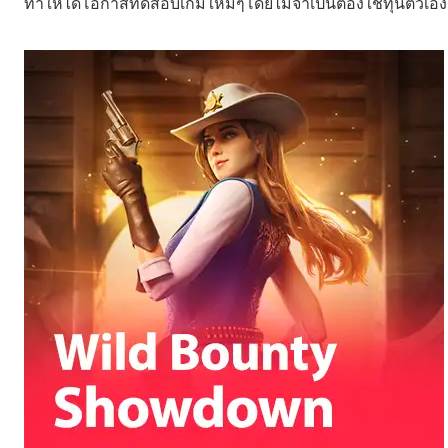
ทำให้ได้โอกาสทดสอบเกมใหม่ๆโดยไม่จำเป็นต้องใช้ทุนตัวเอง