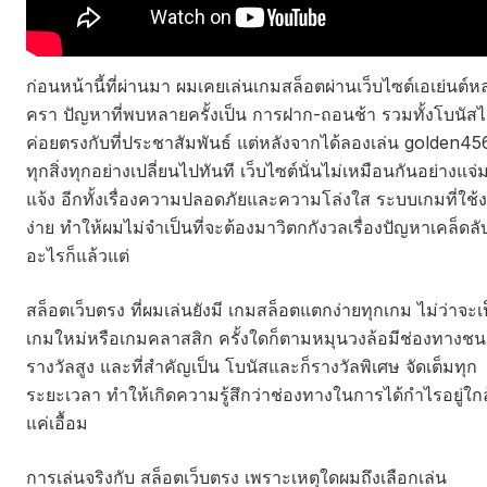
ก่อนหน้านี้ที่ผ่านมา ผมเคยเล่นเกมสล็อตผ่านเว็บไซต์เอเย่นต์
ครา ปัญหาที่พบหลายครั้งเป็น การฝาก-ถอนช้า รวมทั้งโบนัสไ
ค่อยตรงกับที่ประชาสัมพันธ์ แต่หลังจากได้ลองเล่น golden45
ทุกสิ่งทุกอย่างเปลี่ยนไปทันที เว็บไซต์นั่นไม่เหมือนกันอย่างแจ่
แจ้ง อีกทั้งเรื่องความปลอดภัยและความโล่งใส ระบบเกมที่ใช้
ง่าย ทำให้ผมไม่จำเป็นที่จะต้องมาวิตกกังวลเรื่องปัญหาเคล็ดลั
อะไรก็แล้วแต่
สล็อตเว็บตรง ที่ผมเล่นยังมี เกมสล็อตแตกง่ายทุกเกม ไม่ว่าจะเ
เกมใหม่หรือเกมคลาสสิก ครั้งใดก็ตามหมุนวงล้อมีช่องทางช
รางวัลสูง และที่สำคัญเป็น โบนัสและก็รางวัลพิเศษ จัดเต็มทุก
ระยะเวลา ทำให้เกิดความรู้สึกว่าช่องทางในการได้กำไรอยู่ใกล
แค่เอื้อม
การเล่นจริงกับ สล็อตเว็บตรง เพราะเหตุใดผมถึงเลือกเล่น