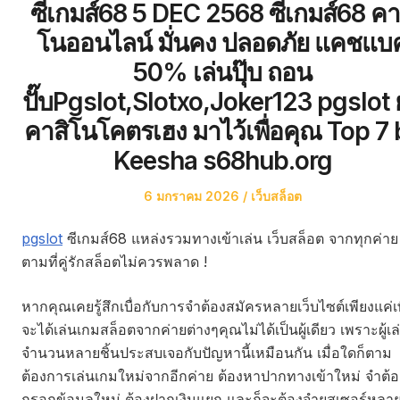
ซีเกมส์68 5 DEC 2568 ซีเกมส์68 คา
โนออนไลน์ มั่นคง ปลอดภัย แคชแบ
50% เล่นปุ๊บ ถอน
ปั๊บPgslot,Slotxo,Joker123 pgslot
คาสิโนโคตรเฮง มาไว้เพื่อคุณ Top 7 
Keesha s68hub.org
Posted
Posted
6 มกราคม 2026
เว็บสล็อต
on
in
pgslot
ซีเกมส์68 แหล่งรวมทางเข้าเล่น เว็บสล็อต จากทุกค่าย
ตามที่คู่รักสล็อตไม่ควรพลาด !
หากคุณเคยรู้สึกเบื่อกับการจำต้องสมัครหลายเว็บไซต์เพียงแค่เพ
จะได้เล่นเกมสล็อตจากค่ายต่างๆคุณไม่ได้เป็นผู้เดียว เพราะผู้เล
จำนวนหลายชิ้นประสบเจอกับปัญหานี้เหมือนกัน เมื่อใดก็ตาม
ต้องการเล่นเกมใหม่จากอีกค่าย ต้องหาปากทางเข้าใหม่ จำต้อ
กรอกข้อมูลใหม่ ต้องฝากเงินแยก และก็จะต้องจำยูสเซอร์หลา