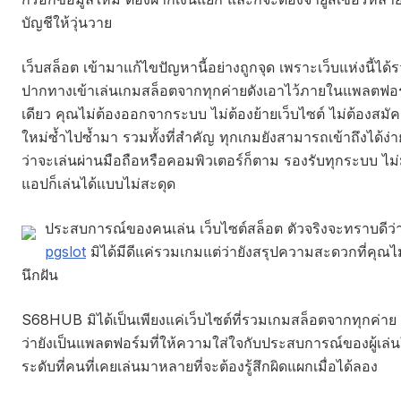
บัญชีให้วุ่นวาย
เว็บสล็อต เข้ามาแก้ไขปัญหานี้อย่างถูกจุด เพราะเว็บแห่งนี้ได้
ปากทางเข้าเล่นเกมสล็อตจากทุกค่ายดังเอาไว้ภายในแพลตฟอ
เดียว คุณไม่ต้องออกจากระบบ ไม่ต้องย้ายเว็บไซต์ ไม่ต้องสมั
ใหม่ซ้ำไปซ้ำมา รวมทั้งที่สำคัญ ทุกเกมยังสามารถเข้าถึงได้ง่า
ว่าจะเล่นผ่านมือถือหรือคอมพิวเตอร์ก็ตาม รองรับทุกระบบ ไม่
แอปก็เล่นได้แบบไม่สะดุด
ประสบการณ์ของคนเล่น เว็บไซต์สล็อต ตัวจริงจะทราบดีว่
pgslot
มิได้มีดีแค่รวมเกมแต่ว่ายังสรุปความสะดวกที่คุณไม
นึกฝัน
S68HUB มิได้เป็นเพียงแค่เว็บไซต์ที่รวมเกมสล็อตจากทุกค่าย 
ว่ายังเป็นแพลตฟอร์มที่ให้ความใส่ใจกับประสบการณ์ของผู้เล่
ระดับที่คนที่เคยเล่นมาหลายที่จะต้องรู้สึกผิดแผกเมื่อได้ลอง