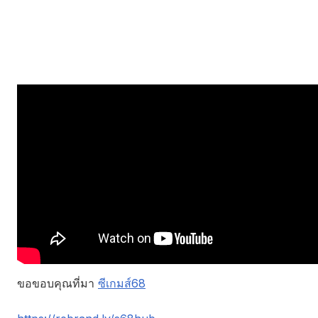
ขอขอบคุณที่มา
ซีเกมส์68