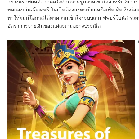
อย่างแรกที่ผมติดอกติดใจคือความรู้ความเข้าใจสำหรับในการ
ทดลองเล่นสล็อตฟรี โดยไม่ต้องลงทะเบียนหรือเพิ่มเติมเงินก่อน 
ทำให้ผมมีโอกาสได้ทำความเข้าใจระบบเกม ฟีพบร์โบนัส รวมท
อัตราการจ่ายเงินของแต่ละเกมอย่างประณีต