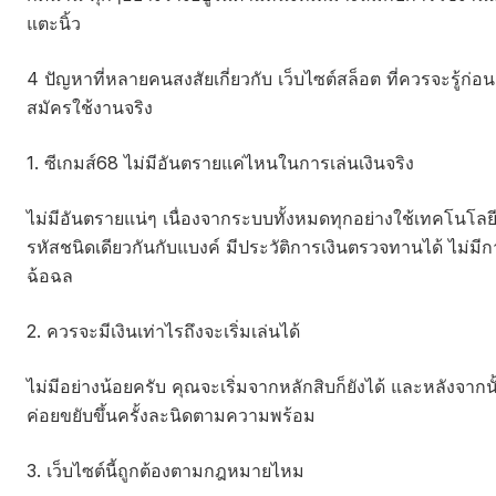
แตะนิ้ว
4 ปัญหาที่หลายคนสงสัยเกี่ยวกับ เว็บไซต์สล็อต ที่ควรจะรู้ก่อน
สมัครใช้งานจริง
1. ซีเกมส์68 ไม่มีอันตรายแค่ไหนในการเล่นเงินจริง
ไม่มีอันตรายแน่ๆ เนื่องจากระบบทั้งหมดทุกอย่างใช้เทคโนโลยี
รหัสชนิดเดียวกันกับแบงค์ มีประวัติการเงินตรวจทานได้ ไม่มี
ฉ้อฉล
2. ควรจะมีเงินเท่าไรถึงจะเริ่มเล่นได้
ไม่มีอย่างน้อยครับ คุณจะเริ่มจากหลักสิบก็ยังได้ และหลังจากนั
ค่อยขยับขึ้นครั้งละนิดตามความพร้อม
3. เว็บไซต์นี้ถูกต้องตามกฎหมายไหม