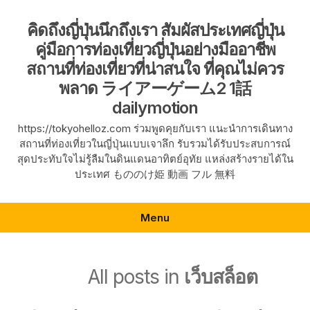
Skip
to
คิดถึงญี่ปุ่นนึกถึงเรา สัมผัสประเทศญี่ปุ่น
content
คู่มือการท่องเที่ยวญี่ปุ่นอย่างมืออาชีพ
สถานที่ท่องเที่ยวที่น่าสนใจ ที่คุณไม่ควร
พลาด ライアーゲーム2 1話
dailymotion
https://tokyohelloz.com ร่วมพูดคุยกับเรา แนะนำการเดินทาง
สถานที่ท่องเที่ยวในญี่ปุ่นแบบเจาลึก รับรวมได้รับประสบการณ์
สุดประทับใจไม่รู้ลืมในดินแดนอาทิตย์อุทัย แหล่งสร้างรายได้ใน
ประเทศ もののけ姫 動画 フル 無料
Menu
All posts in
เว็บสล็อต