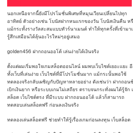
นอกเหนือจากนี้ยังมีโปรโมชั่นพิเศษที่หมุนเวียนเปลี่ยนไปทุก
อาทิตย์ ตัวอย่างเช่น โบนัสฝากหนแรกของวัน โบนัสเงินคืน หร
แม้กระทั้งรางวัลสะสมแบบทัวร์นาเมนต์ ทำให้ทุกครั้งที่เข้ามาเ
รู้สึกเสมือนได้ลุ้นอะไรใหม่ๆอยู่เสมอ
golden456 ฝากถอนออโต้ เล่นง่ายได้เงินจริง
ตั้งแต่ผมเริ่มพอใจเกมสล็อตออนไลน์ ผมพบเว็บไซต์เยอะแยะ อ
ทั้งเว็บที่เล่นง่าย เว็บไซต์ที่มีโปรโมชั่นมาก แม้กระนั้นพอใช้
ทดลองจริงกลับเผชิญกับปัญหาหลายอย่าง ดังเช่นว่า ฝากถอนช
เบิกเงินยาก หรือระบบเกมไม่เสถียร ตราบจนกระทั่งผมได้รู้จัก เ
สล็อต เว็บไซต์ตรง ที่มีระบบ ฝากถอนออโต้ แล้วก็สามารถ
ทดสอบเล่นสล็อตฟรี ก่อนลงเงินจริง
ทดลองเล่นสล็อตฟรี ช่วยทำให้รู้เรื่องเกมก่อนลงทุน เว็บสล็อต