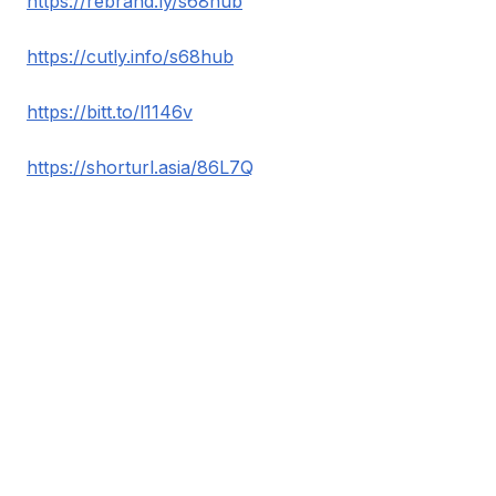
https://rebrand.ly/s68hub
https://cutly.info/s68hub
https://bitt.to/l1146v
https://shorturl.asia/86L7Q