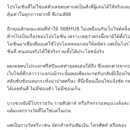
โปรโมชั่นที่ไม่ใช่แค่ตัวเลขตบตาแต่เป็นสิ่งที่ผู้เล่นได้ใช้จริงและ
คุ้มค่าในทุกการฝากที่ ซีเกมส์68
อีกคุณลักษณะเด่นที่ทำให้ S68HUB ไม่เหมือนกับเว็บไซต์สล็
ทั่วๆไปเป็นเรื่องของโปรโมชั่น เพราะเหตุว่าตรงนี้เขามิได้ตั้งโ
โมชั่นมาเพื่อเพียงแค่ใช้โปรโมทหลอกล่อให้สมัคร แต่เป็นโป
ชั่นที่ คนเล่นจริงได้ใช้จริงรวมทั้งได้ประโยชน์จริง
ผมเคยพบโปรแจกฟรีสปินแค่ทำยอดเล่นให้ถึง ซึ่งแตกต่างจาก
เว็บไซต์ที่กล่าวว่าแจกแม้กระนั้นพอเพียงจะกดรับกลับมีเงื่อนไ
สลับซับซ้อนจนกระทั่งน่าปวดศรีษะ ที่นี่เขียนเงื่อนไขแจ้งชัด ก
ได้เลยทันที ไม่มีซ่อนตัว ไม่มีซ่อนเร้น
บางช่วงยังมีโปรรายวัน รายสัปดาห์ หรือกิจกรรมหมุนวงล้อส
แต้มแลกรางวัลที่ไม่ใช่แค่ในเกม
แต่เป็นรางวัลจริง เช่น บัตรสำหรับเติมเงิน โทรศัพท์ หรือของ