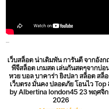
…
เว็บสล็อต น่าเดิมพัน การันตี จากอังก
พีจีสล็อต เกมสด เล่นกันสดๆจากบ่อ
หวย บอล บาคาร่า ยิงปลา สล็อต สล็
เว็บตรง มั่นคง ปลอดภัย โอนไว Top 
by Albertina london45 23 พฤศจิก
2026