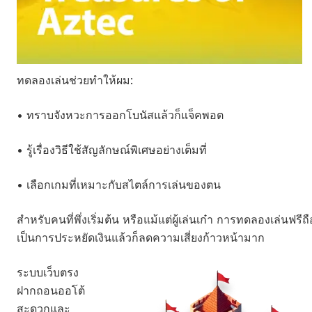
ทดลองเล่นช่วยทำให้ผม:
• ทราบจังหวะการออกโบนัสแล้วก็แจ็คพอต
• รู้เรื่องวิธีใช้สัญลักษณ์พิเศษอย่างเต็มที่
• เลือกเกมที่เหมาะกับสไตล์การเล่นของตน
สำหรับคนที่พึ่งเริ่มต้น หรือแม้แต่ผู้เล่นเก๋า การทดลองเล่นฟรีถื
เป็นการประหยัดเงินแล้วก็ลดความเสี่ยงก้าวหน้ามาก
ระบบเว็บตรง
ฝากถอนออโต้
สะดวกและ