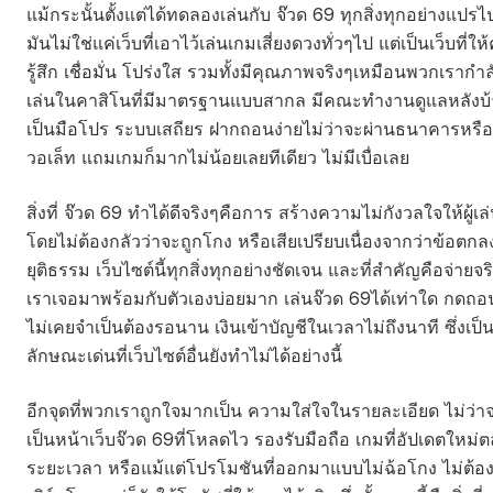
แม้กระนั้นตั้งแต่ได้ทดลองเล่นกับ จ๊วด 69 ทุกสิ่งทุกอย่างแปรไ
มันไม่ใช่แค่เว็บที่เอาไว้เล่นเกมเสี่ยงดวงทั่วๆไป แต่เป็นเว็บที่ใ
รู้สึก เชื่อมั่น โปร่งใส รวมทั้งมีคุณภาพจริงๆเหมือนพวกเรากำล
เล่นในคาสิโนที่มีมาตรฐานแบบสากล มีคณะทำงานดูแลหลังบ้า
เป็นมือโปร ระบบเสถียร ฝากถอนง่ายไม่ว่าจะผ่านธนาคารหรือ
วอเล็ท แถมเกมก็มากไม่น้อยเลยทีเดียว ไม่มีเบื่อเลย
สิ่งที่ จ๊วด 69 ทำได้ดีจริงๆคือการ สร้างความไม่กังวลใจให้ผู้เล
โดยไม่ต้องกลัวว่าจะถูกโกง หรือเสียเปรียบเนื่องจากว่าข้อตกลงท
ยุติธรรม เว็บไซต์นี้ทุกสิ่งทุกอย่างชัดเจน และที่สำคัญคือจ่ายจริ
เราเจอมาพร้อมกับตัวเองบ่อยมาก เล่นจ๊วด 69ได้เท่าใด กดถอ
ไม่เคยจำเป็นต้องรอนาน เงินเข้าบัญชีในเวลาไม่ถึงนาที ซึ่งเป็
ลักษณะเด่นที่เว็บไซต์อื่นยังทำไม่ได้อย่างนี้
อีกจุดที่พวกเราถูกใจมากเป็น ความใส่ใจในรายละเอียด ไม่ว่า
เป็นหน้าเว็บจ๊วด 69ที่โหลดไว รองรับมือถือ เกมที่อัปเดตใหม่
ระยะเวลา หรือแม้แต่โปรโมชันที่ออกมาแบบไม่ฉ้อโกง ไม่ต้อ