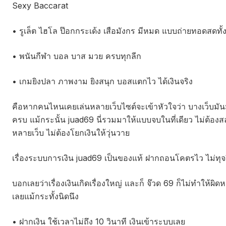
Sexy Baccarat
• รูเล็ต ไฮโล ป๊อกกระเด้ง เสือมังกร มีหมด แบบถ่ายทอดสดทั้ง
• พนันกีฬา บอล บาส มวย ครบทุกลีก
• เกมยิงปลา ภาพงาม ยิงสนุก บอสแตกไว ได้เงินจริง
คือหากคนไหนเคยเล่นหลายเว็บไซต์จะเข้าหัวใจว่า บางเว็บมันม
ครบ แม้กระนั้น juad69 นี่รวมมาให้แบบจบในที่เดียว ไม่ต้องส
หลายเว็บ ไม่ต้องโยกเงินให้วุ่นวาย
เรื่องระบบการเงิน juad69 เป็นของแท้ ฝากถอนโคตรไว ไม่ทุจ
บอกเลยว่าเรื่องเงินเกิดเรื่องใหญ่ และก็ จ๊วด 69 ก็ไม่ทำให้ผิดห
เลยแม้กระทั้งนิดนึง
• ฝากเงิน ใช้เวลาไม่ถึง 10 วินาที เงินเข้าระบบเลย