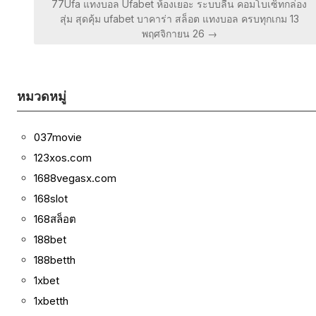
77Ufa แทงบอล Ufabet ห้องเยอะ ระบบลื่น คอมโบเซ็ทกล่อง
สุ่ม สุดคุ้ม ufabet บาคาร่า สล็อต แทงบอล ครบทุกเกม 13
พฤศจิกายน 26 →
หมวดหมู่
037movie
123xos.com
1688vegasx.com
168slot
168สล็อต
188bet
188betth
1xbet
1xbetth