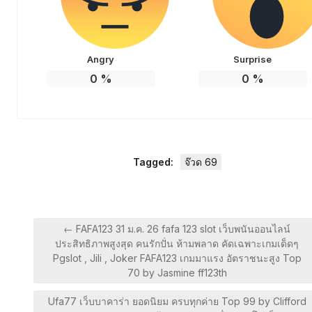
Angry
Surprise
0
%
0
%
Tagged:
จ๊วด 69
แนะแนว
← FAFA123 31 ม.ค. 26 fafa 123 slot เว็บพนันออนไลน์
เรื่อง
ประสิทธิภาพสูงสุด คนรักปั่น ห้ามพลาด คัดเฉพาะเกมเด็ดๆ
Pgslot , Jili , Joker FAFA123 เกมมาแรง อัตราชนะสูง Top
70 by Jasmine ff123th
Ufa77 เว็บบาคาร่า ยอดนิยม ครบทุกค่าย Top 99 by Clifford