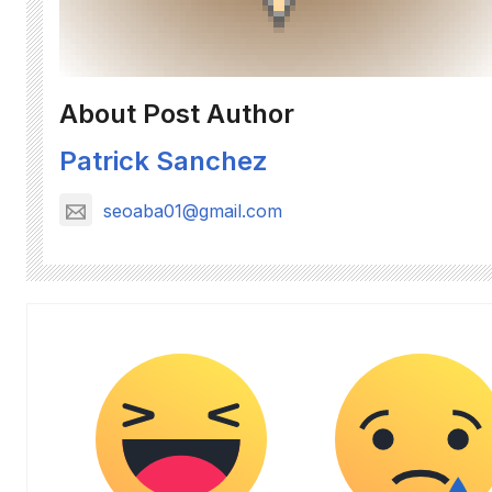
About Post Author
Patrick Sanchez
seoaba01@gmail.com