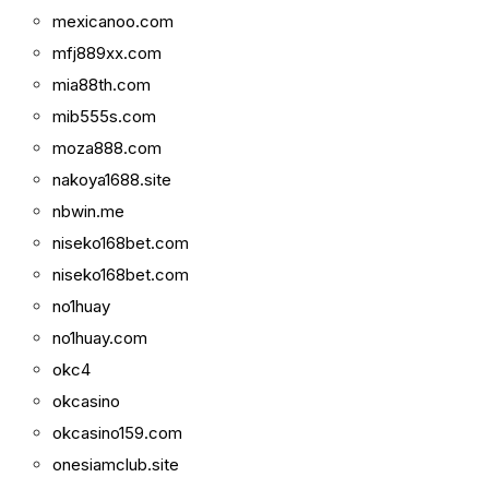
mexicanoo.com
mfj889xx.com
mia88th.com
mib555s.com
moza888.com
nakoya1688.site
nbwin.me
niseko168bet.com
niseko168bet.com
no1huay
no1huay.com
okc4
okcasino
okcasino159.com
onesiamclub.site