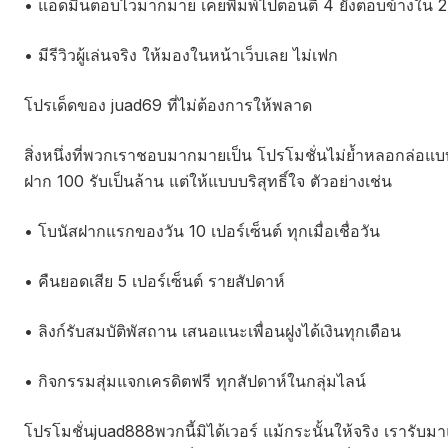
• แอดมินตอบไวมากมาย เคยพิมพ์ไปตอนตี 4 ยังตอบข้างใน 2
• มีรีวิวผู้เล่นจริง ให้มองในหน้าเว็บเลย ไม่เฟก
โปรเด็ดของ juad69 ที่ไม่ต้องการให้พลาด
สิ่งหนึ่งที่พวกเราชอบมากมายเป็น โปรโมชั่นไม่ย้ำหลอกล่อแบ
ฝาก 100 รับเป็นล้าน แต่ให้แบบบริสุทธิ์ใจ ตัวอย่างเช่น
• โบนัสฝากแรกของวัน 10 เปอร์เซ็นต์ ทุกเมื่อเชื่อวัน
• คืนยอดเสีย 5 เปอร์เซ็นต์ รายสัปดาห์
• ลิงก์รับสมบัติพัสถาน เสนอแนะเพื่อนฝูงได้เงินทุกเดือน
• กิจกรรมสุ่มแจกเครดิตฟรี ทุกสัปดาห์ในกลุ่มไลน์
โปรโมชั่นjuad888พวกนี้มิได้เวอร์ แม้กระนั้นให้จริง เรารับมา