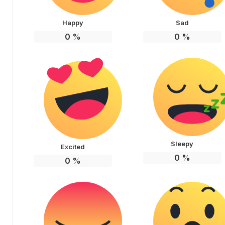
Happy
Sad
0
%
0
%
Sleepy
Excited
0
%
0
%