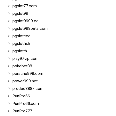
pgslot77.com
pgslot99
pgslot9999.co
pgslot999bets.com
pgslotceo
pgslotfish
pgslotth
play97vip.com
pokebet88
porsche999.com
power999.net
proded888x.com
PunPro66
PunPro66.com
PunPro777