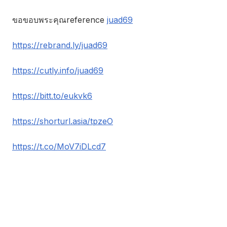
ขอขอบพระคุณreference
juad69
https://rebrand.ly/juad69
https://cutly.info/juad69
https://bitt.to/eukvk6
https://shorturl.asia/tpzeO
https://t.co/MoV7iDLcd7