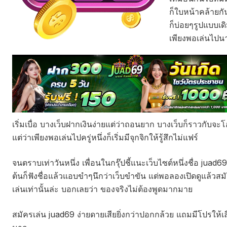
ก็ใบหน้าคล้ายกั
ก็บ่อยๆรูปแบบเด
เพียงพอเล่นไปน
เริ่มเบื่อ บางเว็บฝากเงินง่ายแต่ว่าถอนยาก บางเว็บก็ราวกับจะ
แต่ว่าเพียงพอเล่นไปครู่หนึ่งก็เริ่มมีจุกจิกให้รู้สึกไม่แฟร์
จนตราบเท่าวันหนึ่ง เพื่อนในกรุ๊ปชี้แนะเว็บไซต์หนึ่งชื่อ juad
ต้นก็ฟังชื่อแล้วแอบขำๆนึกว่าเว็บขำขัน แต่พอลองเปิดดูแล้วสม
เล่นเท่านั้นล่ะ บอกเลยว่า ของจริงไม่ต้องพูดมากมาย
สมัครเล่น juad69 ง่ายดายเสียยิ่งกว่าปอกกล้วย แถมมีโปรให้เ