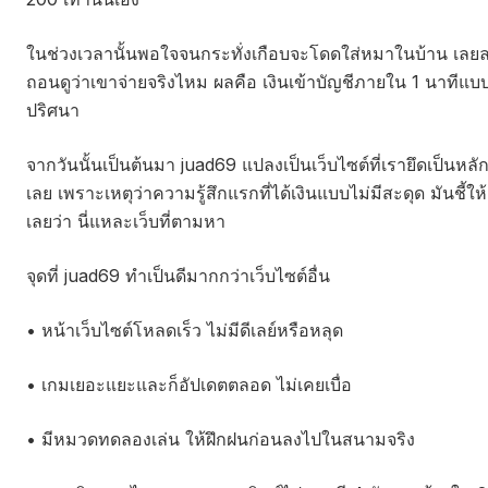
ในช่วงเวลานั้นพอใจจนกระทั่งเกือบจะโดดใส่หมาในบ้าน เลย
ถอนดูว่าเขาจ่ายจริงไหม ผลคือ เงินเข้าบัญชีภายใน 1 นาทีแบบ
ปริศนา
จากวันนั้นเป็นต้นมา juad69 แปลงเป็นเว็บไซต์ที่เรายึดเป็นหลั
เลย เพราะเหตุว่าความรู้สึกแรกที่ได้เงินแบบไม่มีสะดุด มันชี้ให้
เลยว่า นี่แหละเว็บที่ตามหา
จุดที่ juad69 ทำเป็นดีมากกว่าเว็บไซต์อื่น
• หน้าเว็บไซต์โหลดเร็ว ไม่มีดีเลย์หรือหลุด
• เกมเยอะแยะและก็อัปเดตตลอด ไม่เคยเบื่อ
• มีหมวดทดลองเล่น ให้ฝึกฝนก่อนลงไปในสนามจริง