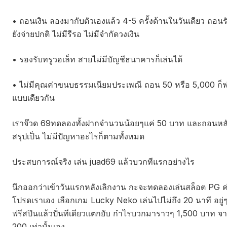
• ถอนเงิน ลองมากับตัวเองแล้ว 4-5 ครั้งด้านในวันเดียว ถอนรั
ยังจ่ายปกติ ไม่มีรีรอ ไม่มีจำกัดวงเงิน
• รองรับทรูวอเล็ท สายไม่มีบัญชีธนาคารก็เล่นได้
• ไม่มีคุณค่าขนบธรรมเนียมประเพณี ถอน 50 หรือ 5,000 ก็ฟ
แบบเดียวกัน
เราจ๊วด 69ทดลองทั้งฝากจำนวนน้อยๆแค่ 50 บาท และถอนหล
สรุปเป็น ไม่มีปัญหาอะไรก็ตามทั้งหมด
ประสบการณ์จริง เล่น juad69 แล้วบวกทีแรกอย่างไร
นึกออกว่าเข้าวันแรกหลังเลิกงาน กะจะทดลองเล่นสล็อต PG ค
โปรดเราเอง เลือกเกม Lucky Neko เล่นไปไม่ถึง 20 นาที อยู่ๆ
ฟรีสปินแล้วปั่นทีเดียวแตกยับ กำไรบวกมาราวๆ 1,500 บาท จ
200 เท่านั้นเอง