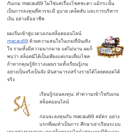
กับเกม macau69 ไม่ใช่แค่เรื่องโชคชะตา แม้กระนั้น
เป็นการลงทุนที่ควรจะมี อุบาย เคล็ดลับ และการบริหาร
เงิน อย่างมืออาชีพ
ผมเริ่มเข้าสู่แวดวงเกมสล็อตออนไลน์
macau69
ด้วยความสนใจในเกมที่บันเทิง
ใจ รวมทั้งมีความมากมาย แต่ไม่นาน ผมก็
พบว่า สล็อตมิได้เป็นเพียงแค่เกมเสี่ยงโชค
ถ้าหากคุณรู้จักวางแผนรวมทั้งเรียนรู้เกม
อย่างเป็นจริงเป็นจัง มันสามารถสร้างรายได้โดยตลอดได้
จริง
เรียนรู้ก่อนลงทุน: ทำความเข้าใจกับเกม
สล็อตออนไลน์
ก่อนจะลงทุนกับ macau69 สมัคร อย่าง
แรกที่ผมทำเป็นการ ศึกษาเล่าเรียนระบบ
เกมอย่างรอบคอบ เกมสล็อตออนไลน์แต่ละเกมมีต้นแบบ