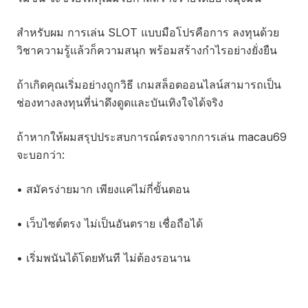
สำหรับผม การเล่น SLOT แบบมือโปรคือการ ลงทุนด้วย
วิชาความรู้แล้วก็ความสนุก พร้อมสร้างกำไรอย่างยั่งยืน
ถ้าเกิดคุณเริ่มอย่างถูกวิธี เกมสล็อตออนไลน์สามารถเป็น
ช่องทางลงทุนที่น่าดึงดูดและบันเทิงใจได้จริง
ถ้าหากให้ผมสรุปประสบการณ์ตรงจากการเล่น macau69
จะบอกว่า:
• สมัครง่ายมาก เพียงแค่ไม่กี่ขั้นตอน
• เว็บไซต์ตรง ไม่เป็นอันตราย เชื่อถือได้
• เริ่มพนันได้โดยทันที ไม่ต้องรอนาน