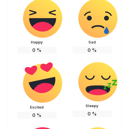
Happy
Sad
0
%
0
%
Sleepy
Excited
0
%
0
%