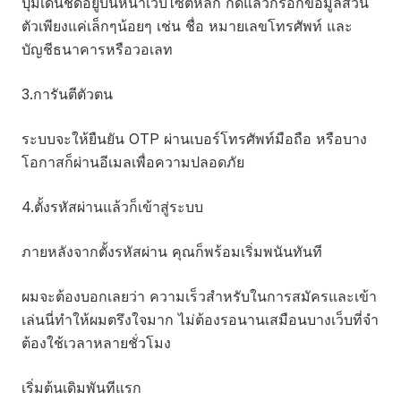
ปุ่มเด่นชัดอยู่บนหน้าเว็บไซต์หลัก กดแล้วกรอกข้อมูลส่วน
ตัวเพียงแค่เล็กๆน้อยๆ เช่น ชื่อ หมายเลขโทรศัพท์ และ
บัญชีธนาคารหรือวอเลท
3.การันตีตัวตน
ระบบจะให้ยืนยัน OTP ผ่านเบอร์โทรศัพท์มือถือ หรือบาง
โอกาสก็ผ่านอีเมลเพื่อความปลอดภัย
4.ตั้งรหัสผ่านแล้วก็เข้าสู่ระบบ
ภายหลังจากตั้งรหัสผ่าน คุณก็พร้อมเริ่มพนันทันที
ผมจะต้องบอกเลยว่า ความเร็วสำหรับในการสมัครและเข้า
เล่นนี่ทำให้ผมตรึงใจมาก ไม่ต้องรอนานเสมือนบางเว็บที่จำ
ต้องใช้เวลาหลายชั่วโมง
เริ่มต้นเดิมพันทีแรก