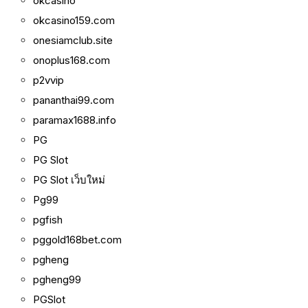
okcasino
okcasino159.com
onesiamclub.site
onoplus168.com
p2vvip
pananthai99.com
paramax1688.info
PG
PG Slot
PG Slot เว็บใหม่
Pg99
pgfish
pggold168bet.com
pgheng
pgheng99
PGSlot