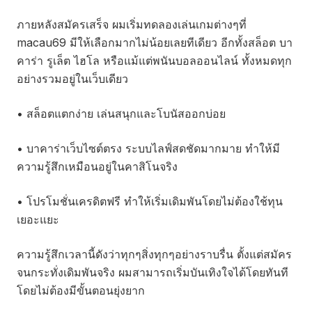
ภายหลังสมัครเสร็จ ผมเริ่มทดลองเล่นเกมต่างๆที่
macau69 มีให้เลือกมากไม่น้อยเลยทีเดียว อีกทั้งสล็อต บา
คาร่า รูเล็ต ไฮโล หรือแม้แต่พนันบอลออนไลน์ ทั้งหมดทุก
อย่างรวมอยู่ในเว็บเดียว
• สล็อตแตกง่าย เล่นสนุกและโบนัสออกบ่อย
• บาคาร่าเว็บไซต์ตรง ระบบไลฟ์สดชัดมากมาย ทำให้มี
ความรู้สึกเหมือนอยู่ในคาสิโนจริง
• โปรโมชั่นเครดิตฟรี ทำให้เริ่มเดิมพันโดยไม่ต้องใช้ทุน
เยอะแยะ
ความรู้สึกเวลานี้ดังว่าทุกๆสิ่งทุกๆอย่างราบรื่น ตั้งแต่สมัคร
จนกระทั่งเดิมพันจริง ผมสามารถเริ่มบันเทิงใจได้โดยทันที
โดยไม่ต้องมีขั้นตอนยุ่งยาก