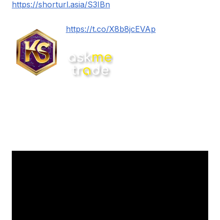
https://shorturl.asia/S3IBn
https://t.co/X8b8jcEVAp