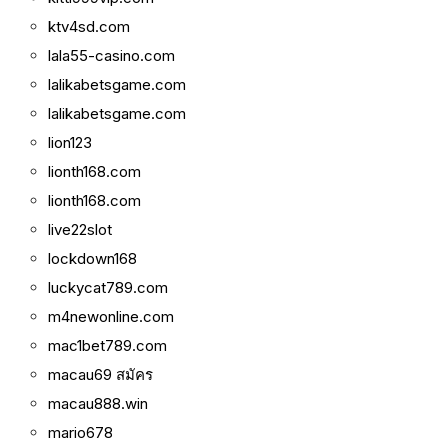
ktv4sd.com
lala55-casino.com
lalikabetsgame.com
lalikabetsgame.com
lion123
lionth168.com
lionth168.com
live22slot
lockdown168
luckycat789.com
m4newonline.com
mac1bet789.com
macau69 สมัคร
macau888.win
mario678