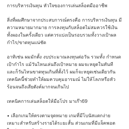
การบริหารเงินทุน หัวใจของการเล่นสล็อตมืออาชีพ
สิ่งที่ผมศึกษาจากประสบการณ์ตรงคือ การบริหารเงินทุน มี
ความหมายมากมาย การลงทุนกับสล็อตไม่สมควรใช้เงิน
ทั้งผองในครั้งเดียว แต่ควรแบ่งเป็นรอบรวมทั้งวางเป้าผล
กำไร/ขาดทุนแน่ชัด
อาทิเช่น ผมมักตั้ง งบประมาณลงทุนต่อวัน รวมทั้ง กำหนด
เป้ากำไร แม้วันไหนเล่นถึงเป้าหมาย ผมจะหยุดในทันที
และก็วันไหนขาดทุนเกินที่ตั้งไว้ ผมก็จะหยุดเช่นเดียวกัน
เทคนิคนี้ช่วยทำให้ผมควบคุมอารมณ์ ไม่ให้โลภหรือหัว
ร้อนจนถึงเสียตังค์มากจนเกินไป
เทคนิคการเล่นสล็อตให้มือโปร มาเก๊า69
• เลือกเกมให้ตรงตามจุดหมาย เกมที่มีโบนัสแตกง่าย
เหมาะสำหรับสร้างรายได้ระยะสั้น ส่วนเกมที่มีแจ็คพอต