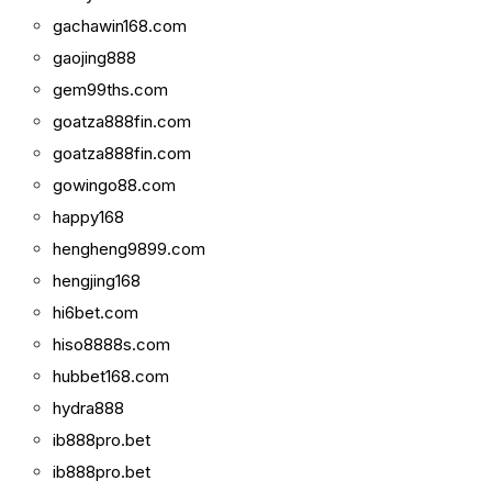
gachawin168.com
gaojing888
gem99ths.com
goatza888fin.com
goatza888fin.com
gowingo88.com
happy168
hengheng9899.com
hengjing168
hi6bet.com
hiso8888s.com
hubbet168.com
hydra888
ib888pro.bet
ib888pro.bet