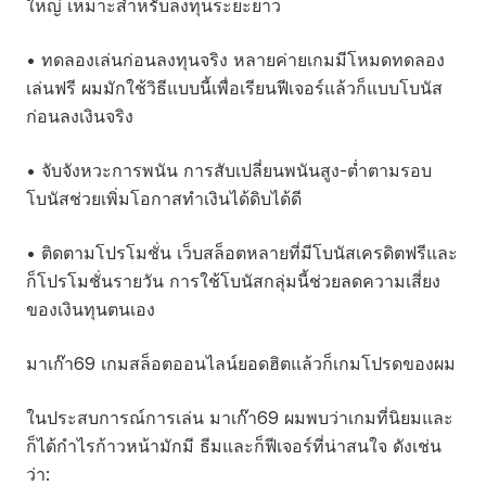
ใหญ่ เหมาะสำหรับลงทุนระยะยาว
• ทดลองเล่นก่อนลงทุนจริง หลายค่ายเกมมีโหมดทดลอง
เล่นฟรี ผมมักใช้วิธีแบบนี้เพื่อเรียนฟีเจอร์แล้วก็แบบโบนัส
ก่อนลงเงินจริง
• จับจังหวะการพนัน การสับเปลี่ยนพนันสูง-ต่ำตามรอบ
โบนัสช่วยเพิ่มโอกาสทำเงินได้ดิบได้ดี
• ติดตามโปรโมชั่น เว็บสล็อตหลายที่มีโบนัสเครดิตฟรีและ
ก็โปรโมชั่นรายวัน การใช้โบนัสกลุ่มนี้ช่วยลดความเสี่ยง
ของเงินทุนตนเอง
มาเก๊า69 เกมสล็อตออนไลน์ยอดฮิตแล้วก็เกมโปรดของผม
ในประสบการณ์การเล่น มาเก๊า69 ผมพบว่าเกมที่นิยมและ
ก็ได้กำไรก้าวหน้ามักมี ธีมและก็ฟีเจอร์ที่น่าสนใจ ดังเช่น
ว่า: