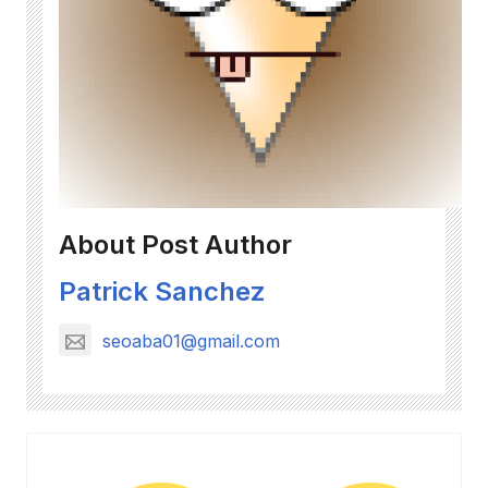
About Post Author
Patrick Sanchez
seoaba01@gmail.com