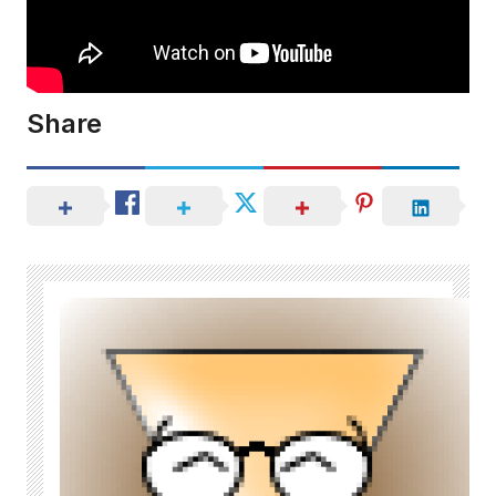
Share