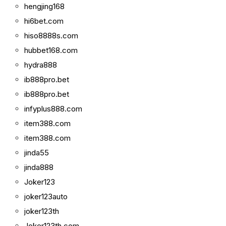
hengjing168
hi6bet.com
hiso8888s.com
hubbet168.com
hydra888
ib888pro.bet
ib888pro.bet
infyplus888.com
item388.com
item388.com
jinda55
jinda888
Joker123
joker123auto
joker123th
Joker123th.com