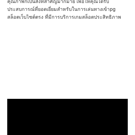
คุณภาพก็เป็นสิ่งที่สำคัญมากมาย เพื่อให้คุณได้รับ
ประสบการณ์ที่ยอดเยี่ยมสำหรับในการเล่นทางเข้าpg
สล็อตเว็บไซต์ตรง ที่มีการบริการเกมสล็อตประสิทธิภาพ