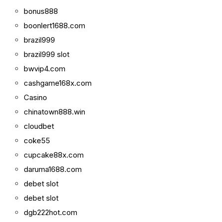
bonus888
boonlert1688.com
brazil999
brazil999 slot
bwvip4.com
cashgame168x.com
Casino
chinatown888.win
cloudbet
coke55
cupcake88x.com
daruma1688.com
debet slot
debet slot
dgb222hot.com