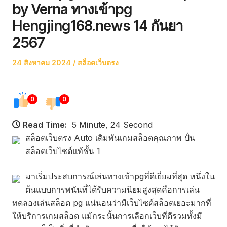
by Verna ทางเข้าpg
Hengjing168.news 14 กันยา
2567
Posted
Posted
24 สิงหาคม 2024
สล็อตเว็บตรง
on
in
0
0
Read Time:
5 Minute, 24 Second
สล็อตเว็บตรง Auto เดิมพันเกมสล็อตคุณภาพ ปั่น
สล็อตเว็บไซต์แท้ชั้น 1
มาเริ่มประสบการณ์เล่นทางเข้าpgที่ดีเยี่ยมที่สุด หนึ่งใน
ต้นแบบการพนันที่ได้รับความนิยมสูงสุดคือการเล่น
ทดลองเล่นสล็อต pg แน่นอนว่ามีเว็บไซต์สล็อตเยอะมากที่
ให้บริการเกมสล็อต แม้กระนั้นการเลือกเว็บที่ดีรวมทั้งมี