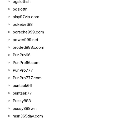
pgslotfish
pgslotth
play97vip.com
pokebet88
porsche999.com
power999.net
proded888x.com
PunPro66
PunPro66.com
PunPro777
PunPro777.com
puntaek66
puntaek77
Pussy888
pussy888win
rasri365day.com