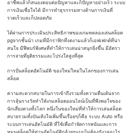
อาชีพแล้วก็สนองตอบต่อปัญหาและก็ปัญหาอย่างเร็ว ระบบ
การเงินเชื่อใจได้ มีการทำธุรกรรมทางด้านการเงินที่
รวดเร็วและก็ปลอดภัย
ได้ผ่านการประเมินประสิทธิภาพของเกมทดลองเล่นสล็อต
pgจากชั้นนำ เกมที่มีกราฟิกที่งดงามแล้วก็เอฟเฟกต์ที่น่า
สนใจ มีฟีพบร์พิเศษที่ทำให้การเล่นน่าสนุกยิ่งขึ้น มีอัตรา
การจ่ายที่ยุติธรรมและโปร่งใสสูงที่สุด
การปั่นสล็อตอัตโนมัติ ของใหม่ใหม่ในโลกของการเล่น
สล็อต
ความสะดวกสบายในการเข้าถึงรวมทั้งความตื่นเต้นจาก
การลุ้นรางวัลทำให้เกมสล็อตออนไลน์เป็นที่พึงพอใจของ
นักเสี่ยงดวงทั้งโลก หนึ่งในของใหม่ที่ทำให้การเล่นสล็อต
สบายรวมทั้งบันเทิงใจเพิ่มขึ้นเรื่อยๆก็คือ ระบบ Auto หรือ
ระบบการเล่นอัตโนมัติ ที่ใช้เพื่อกำจัดการพนันและการ
หมุนสล็อตให้ท่านอัตโนมัติกล้วยๆแบบไม่ต้องกังวลอะไร