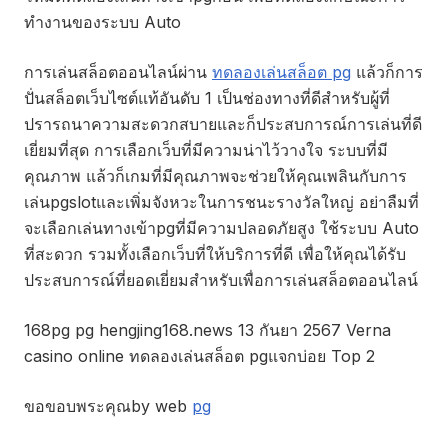
ทำงานของระบบ Auto
การเล่นสล็อตออนไลน์ผ่าน
ทดลองเล่นสล็อต pg
แล้วก็การ
ปั่นสล็อตเว็บไซต์แท้อันดับ 1 เป็นช่องทางที่ดีสำหรับผู้ที่
ปรารถนาความสะดวกสบายและก็ประสบการณ์การเล่นที่ดี
เยี่ยมที่สุด การเลือกเว็บที่มีความน่าไว้วางใจ ระบบที่มี
คุณภาพ แล้วก็เกมที่มีคุณภาพจะช่วยให้คุณเพลินกับการ
เล่นpgslotและเพิ่มจังหวะในการชนะรางวัลใหญ่ อย่าลืมที่
จะเลือกเล่นทางเข้าpgที่มีความปลอดภัยสูง ใช้ระบบ Auto
ที่สะดวก รวมทั้งเลือกเว็บที่ให้บริการที่ดี เพื่อให้คุณได้รับ
ประสบการณ์ที่ยอดเยี่ยมสำหรับเพื่อการเล่นสล็อตออนไลน์
168pg pg hengjing168.news 13 กันยา 2567 Verna
casino online ทดลองเล่นสล็อต pgแจกบ่อย Top 2
ขอขอบพระคุณby web
pg