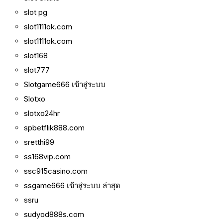
slot pg
slot1111ok.com
slot1111ok.com
slot168
slot777
Slotgame666 เข้าสู่ระบบ
Slotxo
slotxo24hr
spbetflik888.com
sretthi99
ss168vip.com
ssc915casino.com
ssgame666 เข้าสู่ระบบ ล่าสุด
ssru
sudyod888s.com