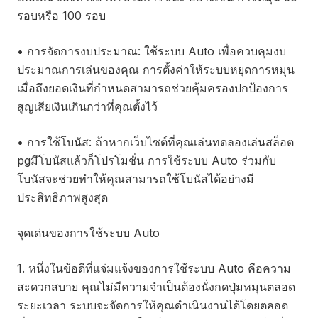
รอบหรือ 100 รอบ
• การจัดการงบประมาณ: ใช้ระบบ Auto เพื่อควบคุมงบ
ประมาณการเล่นของคุณ การตั้งค่าให้ระบบหยุดการหมุน
เมื่อถึงยอดเงินที่กำหนดสามารถช่วยคุ้มครองปกป้องการ
สูญเสียเงินเกินกว่าที่คุณตั้งไว้
• การใช้โบนัส: ถ้าหากเว็บไซต์ที่คุณเล่นทดลองเล่นสล็อต
pgมีโบนัสแล้วก็โปรโมชั่น การใช้ระบบ Auto ร่วมกับ
โบนัสจะช่วยทำให้คุณสามารถใช้โบนัสได้อย่างมี
ประสิทธิภาพสูงสุด
จุดเด่นของการใช้ระบบ Auto
1. หนึ่งในข้อดีที่แจ่มแจ้งของการใช้ระบบ Auto คือความ
สะดวกสบาย คุณไม่มีความจำเป็นต้องนั่งกดปุ่มหมุนตลอด
ระยะเวลา ระบบจะจัดการให้คุณดำเนินงานได้โดยตลอด