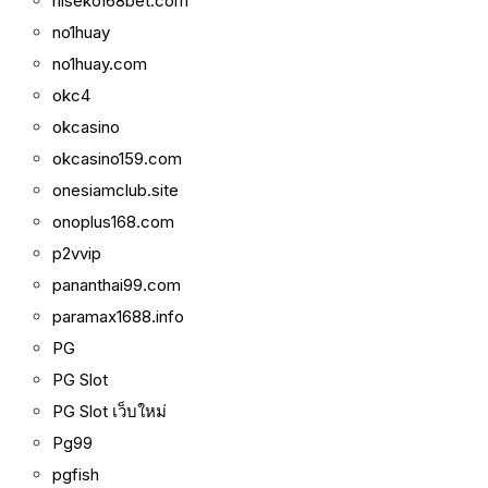
niseko168bet.com
no1huay
no1huay.com
okc4
okcasino
okcasino159.com
onesiamclub.site
onoplus168.com
p2vvip
pananthai99.com
paramax1688.info
PG
PG Slot
PG Slot เว็บใหม่
Pg99
pgfish