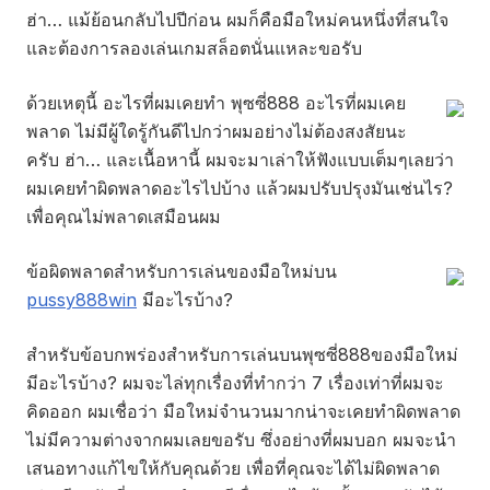
ฮ่า… แม้ย้อนกลับไปปีก่อน ผมก็คือมือใหม่คนหนึ่งที่สนใจ
และต้องการลองเล่นเกมสล็อตนั่นแหละขอรับ
ด้วยเหตุนี้ อะไรที่ผมเคยทำ พุซซี่888 อะไรที่ผมเคย
พลาด ไม่มีผู้ใดรู้กันดีไปกว่าผมอย่างไม่ต้องสงสัยนะ
ครับ ฮ่า… และเนื้อหานี้ ผมจะมาเล่าให้ฟังแบบเต็มๆเลยว่า
ผมเคยทำผิดพลาดอะไรไปบ้าง แล้วผมปรับปรุงมันเช่นไร?
เพื่อคุณไม่พลาดเสมือนผม
ข้อผิดพลาดสำหรับการเล่นของมือใหม่บน
pussy888win
มีอะไรบ้าง?
สำหรับข้อบกพร่องสำหรับการเล่นบนพุซซี่888ของมือใหม่
มีอะไรบ้าง? ผมจะไล่ทุกเรื่องที่ทำกว่า 7 เรื่องเท่าที่ผมจะ
คิดออก ผมเชื่อว่า มือใหม่จำนวนมากน่าจะเคยทำผิดพลาด
ไม่มีความต่างจากผมเลยขอรับ ซึ่งอย่างที่ผมบอก ผมจะนำ
เสนอทางแก้ไขให้กับคุณด้วย เพื่อที่คุณจะได้ไม่ผิดพลาด