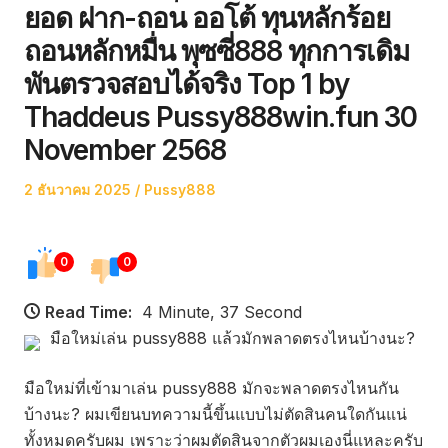
ยอด ฝาก-ถอน ออโต้ ทุนหลักร้อย
ถอนหลักหมื่น พุซซี่888 ทุกการเดิม
พันตรวจสอบได้จริง Top 1 by
Thaddeus Pussy888win.fun 30
November 2568
Posted
Posted
2 ธันวาคม 2025
Pussy888
on
in
0
0
Read Time:
4 Minute, 37 Second
มือใหม่เล่น pussy888 แล้วมักพลาดตรงไหนบ้างนะ?
มือใหม่ที่เข้ามาเล่น pussy888 มักจะพลาดตรงไหนกัน
บ้างนะ? ผมเขียนบทความนี้ขึ้นแบบไม่ตัดสินคนใดกันแน่
ทั้งหมดครับผม เพราะว่าผมตัดสินจากตัวผมเองนี่แหละครับ