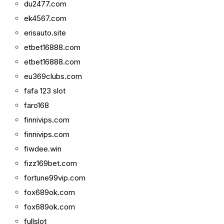
du2477.com
ek4567.com
erisauto.site
etbet16888.com
etbet16888.com
eu369clubs.com
fafa 123 slot
faro168
finnivips.com
finnivips.com
fiwdee.win
fizz169bet.com
fortune99vip.com
fox689ok.com
fox689ok.com
fullslot