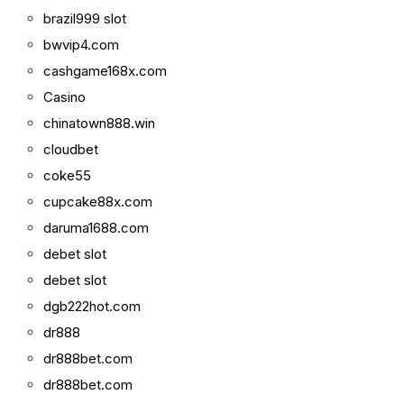
brazil999 slot
bwvip4.com
cashgame168x.com
Casino
chinatown888.win
cloudbet
coke55
cupcake88x.com
daruma1688.com
debet slot
debet slot
dgb222hot.com
dr888
dr888bet.com
dr888bet.com