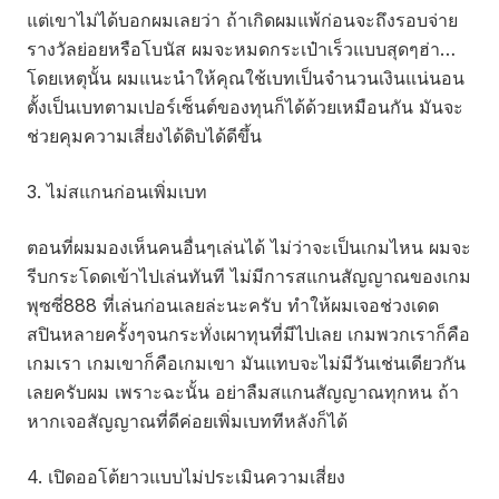
แต่เขาไม่ได้บอกผมเลยว่า ถ้าเกิดผมแพ้ก่อนจะถึงรอบจ่าย
รางวัลย่อยหรือโบนัส ผมจะหมดกระเป๋าเร็วแบบสุดๆฮ่า…
โดยเหตุนั้น ผมแนะนำให้คุณใช้เบทเป็นจำนวนเงินแน่นอน
ตั้งเป็นเบทตามเปอร์เซ็นต์ของทุนก็ได้ด้วยเหมือนกัน มันจะ
ช่วยคุมความเสี่ยงได้ดิบได้ดีขึ้น
3. ไม่สแกนก่อนเพิ่มเบท
ตอนที่ผมมองเห็นคนอื่นๆเล่นได้ ไม่ว่าจะเป็นเกมไหน ผมจะ
รีบกระโดดเข้าไปเล่นทันที ไม่มีการสแกนสัญญาณของเกม
พุซซี่888 ที่เล่นก่อนเลยล่ะนะครับ ทำให้ผมเจอช่วงเดด
สปินหลายครั้งๆจนกระทั่งเผาทุนที่มีไปเลย เกมพวกเราก็คือ
เกมเรา เกมเขาก็คือเกมเขา มันแทบจะไม่มีวันเช่นเดียวกัน
เลยครับผม เพราะฉะนั้น อย่าลืมสแกนสัญญาณทุกหน ถ้า
หากเจอสัญญาณที่ดีค่อยเพิ่มเบททีหลังก็ได้
4. เปิดออโต้ยาวแบบไม่ประเมินความเสี่ยง