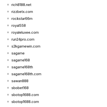
rich8188.net
rizzbetx.com
rockstar66m
royal558
royaleluxee.com
run24pro.com
s2kgamewin.com
sagame
sagame168
sagame168th
sagame168th.com
sawan888
sbobet168
sbotop1688.com
sbotop1688.com