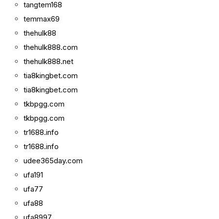
tangtem168
temmax69
thehulk88
thehulk888.com
thehulk888.net
tia8kingbet.com
tia8kingbet.com
tkbpgg.com
tkbpgg.com
tr1688.info
tr1688.info
udee365day.com
ufa191
ufa77
ufa88
ufa8997