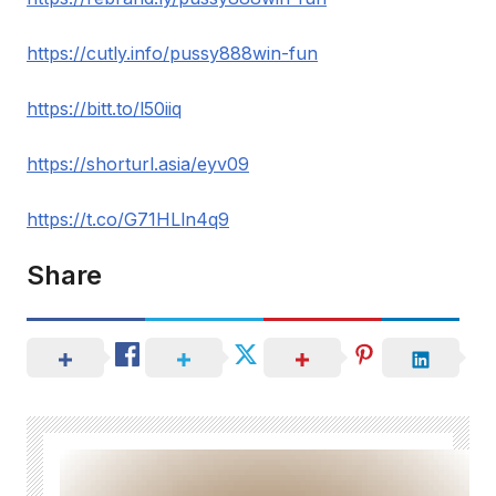
https://cutly.info/pussy888win-fun
https://bitt.to/l50iiq
https://shorturl.asia/eyv09
https://t.co/G71HLln4q9
Share