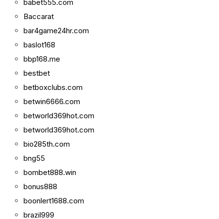
babet555.com
Baccarat
bar4game24hr.com
baslot168
bbp168.me
bestbet
betboxclubs.com
betwin6666.com
betworld369hot.com
betworld369hot.com
bio285th.com
bng55
bombet888.win
bonus888
boonlert1688.com
brazil999