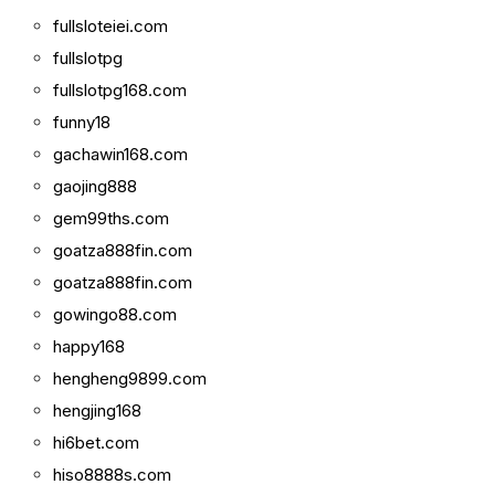
fullsloteiei.com
fullslotpg
fullslotpg168.com
funny18
gachawin168.com
gaojing888
gem99ths.com
goatza888fin.com
goatza888fin.com
gowingo88.com
happy168
hengheng9899.com
hengjing168
hi6bet.com
hiso8888s.com