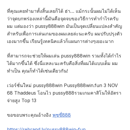
ที่คุณเคยทำมาทั้งสิ้นเลยก็ได้ ฮ่า… แม้กระนั้นผมไม่ได้เห็น
ว่าจุดบกพร่องเหล่านี้มันคือจุดจบของวิธีการทำกำไรครับ
ผม แต่มองว่า pussy888win มันเป็นจุดเปลี่ยนแปลงสำคัญ
สำหรับเพื่อการเล่นเกมของผมเลยล่ะนะครับ ผมปรับปรุงตัว
เองมากขึ้น เรียนรู้เทคนิคแล้วก็แผนการต่างๆเยอะมาก
ที่สามารถจะช่วยให้ผมเล่น pussy888win รวมทั้งได้กำไร
ได้มากขึ้นได้ ซึ่งนี่แหละนะครับคือสิ่งที่ผมได้แบบเต็ม ผม
ทำเป็น คุณก็ทำได้เช่นเดียวกัน!
เว่อร์ชั่นใหม่ pussy888win Pussy888win.fun 3 NOV
68 Thaddeus โอนไว pussy888รวมเกมคาสิโนให้อัตรา
จ่ายสูง Top 13
ขอขอบพระคุณอ้างอิง
พุซซี่888
https://rebrand.ly/pussy888win-fun