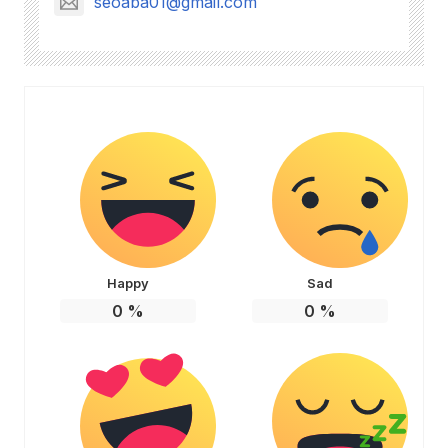
seoaba01@gmail.com
Happy
Sad
0
%
0
%