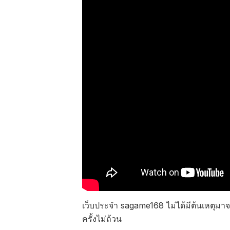
เว็บประจำ sagame168 ไม่ได้มีต้นเหตุมาจ
ครั้งไม่ถ้วน