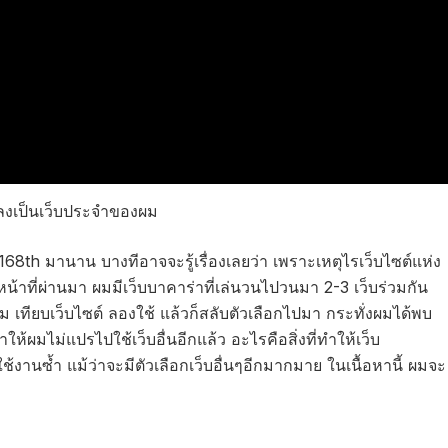
ปลงเป็นเว็บประจำของผม
68th มานาน บางทีอาจจะรู้เรื่องเลยว่า เพราะเหตุไรเว็บไซต์แห่ง
หน้าที่ผ่านมา ผมมีเว็บบาคาร่าที่เล่นวนไปวนมา 2-3 เว็บร่วมกัน
ทียบเว็บไซต์ ลองใช้ แล้วก็สลับตัวเลือกไปมา กระทั่งผมได้พบ
ำให้ผมไม่แปรไปใช้เว็บอื่นอีกแล้ว อะไรคือสิ่งที่ทำให้เว็บ
้งานซ้ำ แม้ว่าจะมีตัวเลือกเว็บอื่นๆอีกมากมาย ในเนื้อหานี้ ผมจะ