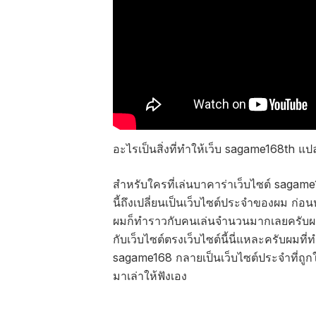
อะไรเป็นสิ่งที่ทำให้เว็บ sagame168th แ
สำหรับใครที่เล่นบาคาร่าเว็บไซต์ sagame1
นี้ถึงเปลี่ยนเป็นเว็บไซต์ประจำของผม ก่อน
ผมก็ทำราวกับคนเล่นจำนวนมากเลยครับผม เ
กับเว็บไซต์ตรงเว็บไซต์นี้นี่แหละครับผมที่ท
sagame168 กลายเป็นเว็บไซต์ประจำที่ถูกใช
มาเล่าให้ฟังเอง