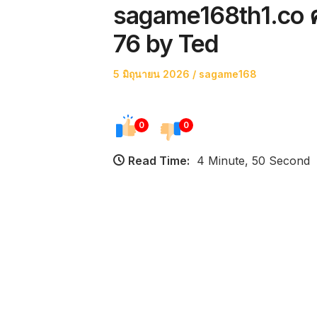
sagame168th1.co คา
76 by Ted
Posted
Posted
5 มิถุนายน 2026
sagame168
on
in
0
0
Read Time:
4 Minute, 50 Second