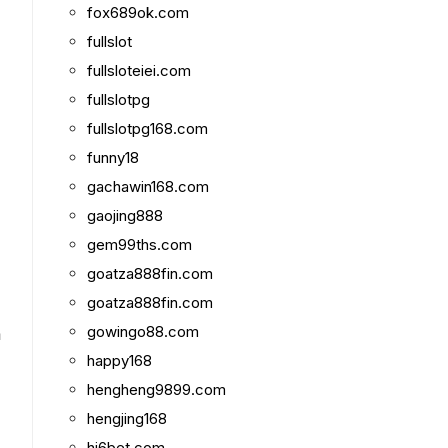
fox689ok.com
fullslot
fullsloteiei.com
fullslotpg
fullslotpg168.com
funny18
gachawin168.com
gaojing888
ม
gem99ths.com
goatza888fin.com
goatza888fin.com
gowingo88.com
อ
happy168
hengheng9899.com
hengjing168
hi6bet.com