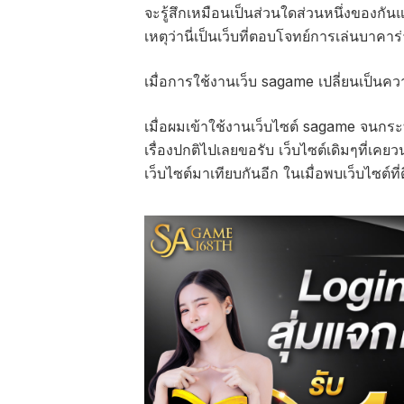
จะรู้สึกเหมือนเป็นส่วนใดส่วนหนึ่งของกันและ
เหตุว่านี่เป็นเว็บที่ตอบโจทย์การเล่นบาคาร่
เมื่อการใช้งานเว็บ sagame เปลี่ยนเป็นควา
เมื่อผมเข้าใช้งานเว็บไซต์ sagame จนกระท
เรื่องปกติไปเลยขอรับ เว็บไซต์เดิมๆที่เคยวน
เว็บไซต์มาเทียบกันอีก ในเมื่อพบเว็บไซต์ที