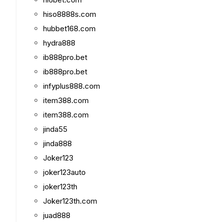
hiso8888s.com
hubbet168.com
hydra888
ib888pro.bet
ib888pro.bet
infyplus888.com
item388.com
item388.com
jinda55
jinda888
Joker123
joker123auto
joker123th
Joker123th.com
บ
juad888