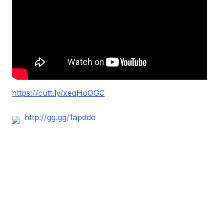
https://cutt.ly/xeqHoOGC
http://gg.gg/1apddo