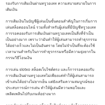
รองรับการเติมเงินผ่านทรูวอเลท ความสบายสบายในการ
เติมเงิน
การเติมเงินในบัญชีผู้เล่นเป็นขั้นตอนสำคัญในการเริ่มการ
เล่นสล็อตออนไลน์ รวมทั้งสำหรับผู้เล่นที่มีบัญชีทรูวอเลท
การรอคอยงรับการเติมเงินผ่านทรูวอเลทเป็นสิ่งที่จำเป็น
เป็นอย่างมาก เพราะว่ามันทำให้ผู้เล่นสามารถทำธุรกรรม
ได้อย่างเร็วและไม่เป็นอันตราย โดยไม่จำเป็นที่จะต้องใช้
เวลานานสำหรับในการทำธุรกรรมหรือมีความยุ่งยากใน
กรรมวิธีโอนเงิน
การเล่น slotxo สล็อตเว็บไซต์ตรง และก็การรอคอยงรับ
การเติมเงินผ่านทรูวอเลทไม่เพียงแค่ทำให้ผู้เล่นสามารถ
เข้าเล่นได้อย่างไม่ยากเย็น เเต่ยังเสริมความสมบูรณ์ของ
ประสบการณ์การเล่น ทำให้ผู้เล่นมีความพอใจและ
เพลิดเพลินไปกับเกมส์อย่างมาก