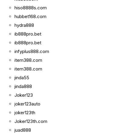
hiso8888s.com
hubbet168.com
hydra888
ib888pro.bet
ib888pro.bet
infyplus888.com
item388.com
item388.com
jinda55
jinda888
Joker123
joker123auto
joker123th
Joker123th.com
juad888