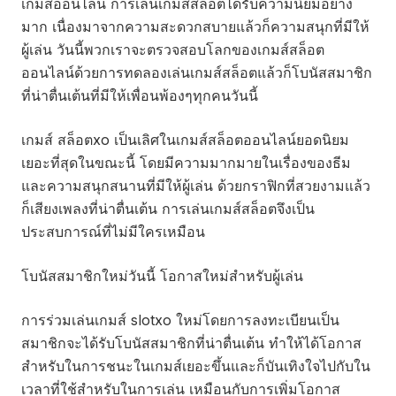
เกมส์ออนไลน์ การเล่นเกมส์สล็อตได้รับความนิยมอย่าง
มาก เนื่องมาจากความสะดวกสบายแล้วก็ความสนุกที่มีให้
ผู้เล่น วันนี้พวกเราจะตรวจสอบโลกของเกมส์สล็อต
ออนไลน์ด้วยการทดลองเล่นเกมส์สล็อตแล้วก็โบนัสสมาชิก
ที่น่าตื่นเต้นที่มีให้เพื่อนพ้องๆทุกคนวันนี้
เกมส์ สล็อตxo เป็นเลิศในเกมส์สล็อตออนไลน์ยอดนิยม
เยอะที่สุดในขณะนี้ โดยมีความมากมายในเรื่องของธีม
และความสนุกสนานที่มีให้ผู้เล่น ด้วยกราฟิกที่สวยงามแล้ว
ก็เสียงเพลงที่น่าตื่นเต้น การเล่นเกมส์สล็อตจึงเป็น
ประสบการณ์ที่ไม่มีใครเหมือน
โบนัสสมาชิกใหม่วันนี้ โอกาสใหม่สำหรับผู้เล่น
การร่วมเล่นเกมส์ slotxo ใหม่โดยการลงทะเบียนเป็น
สมาชิกจะได้รับโบนัสสมาชิกที่น่าตื่นเต้น ทำให้ได้โอกาส
สำหรับในการชนะในเกมส์เยอะขึ้นและก็บันเทิงใจไปกับใน
เวลาที่ใช้สำหรับในการเล่น เหมือนกับการเพิ่มโอกาส