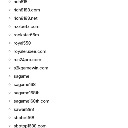
rich818
rich8188.com
rich8188.net
rizzbetx.com
rockstar66m
royal558
royaleluxee.com
run24pro.com
s2kgamewin.com
sagame
sagame168
sagame168th
sagame168th.com
sawan888
sbobet168
sbotop1688.com