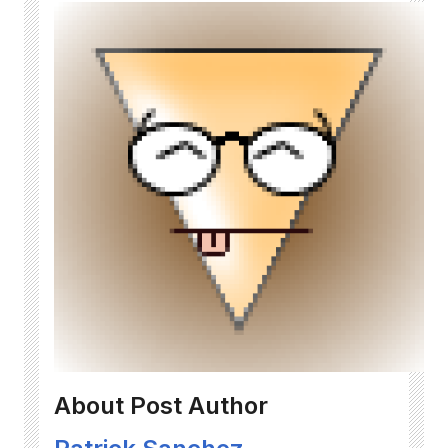
About Post Author