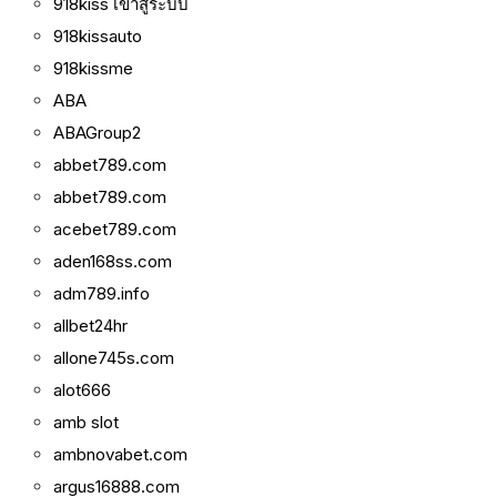
918kiss เข้าสู่ระบบ
918kissauto
918kissme
ABA
ABAGroup2
abbet789.com
abbet789.com
acebet789.com
aden168ss.com
adm789.info
allbet24hr
allone745s.com
alot666
amb slot
ambnovabet.com
argus16888.com