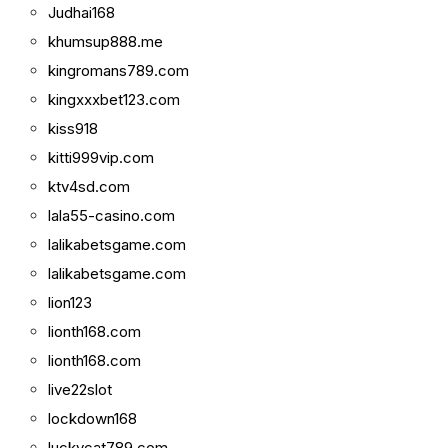
Judhai168
khumsup888.me
kingromans789.com
kingxxxbet123.com
kiss918
kitti999vip.com
ktv4sd.com
lala55-casino.com
lalikabetsgame.com
lalikabetsgame.com
lion123
lionth168.com
lionth168.com
live22slot
lockdown168
luckycat789.com