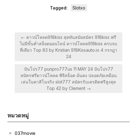
Tagged:
Slotxo
แนะแนว
← ดาวน์โหลด918kiss สุดทันสมัยสมัคร 918kiss ฟรี
เรื่อง
ไม่มีขั้นต่ำสล็อตออนไลน์ ดาวน์โหลด918kiss ครบจบ
ที่เดียว Top 83 by Kristian 918Kissauto.io 4 กรกฎา
24
ปันโปร77 punpro777.us 11 MAY 24 ปันโปร77
สมัครฟรีดาวน์โหลด พีจีสล็อต มั่นคง ปลอดภัยเหมือน
เล่นในคาสิโนจริง slot777 สมัครรับเครดิตฟรีสูงสุด
Top 42 by Clement →
หมวดหมู่
037movie