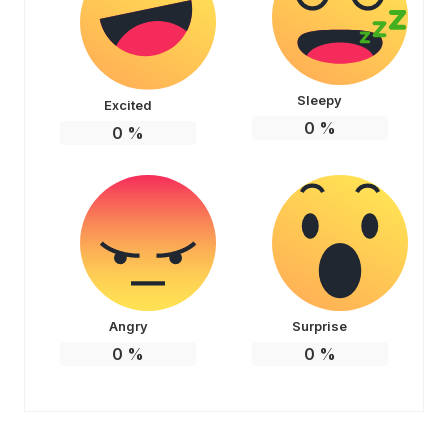
Sleepy
Excited
0
%
0
%
Angry
Surprise
0
%
0
%