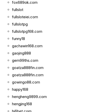
fox689ok.com
fullslot
fullsloteiei.com
fullslotpg
fullslotpg168.com
funny18
gachawin168.com
gaojing888
gem99ths.com
goatza888fin.com
goatza888fin.com
gowingo88.com
happy168
hengheng9899.com
hengjing168
hi6bet.com