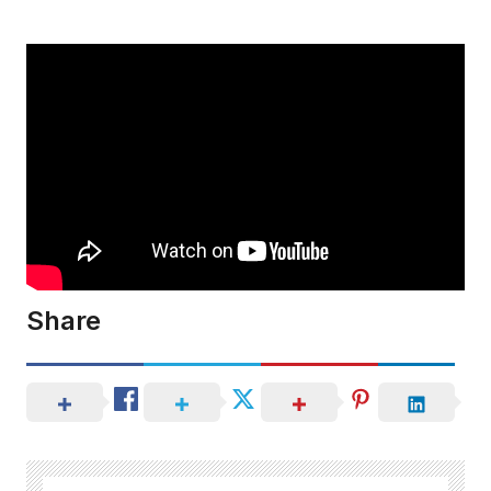
Share