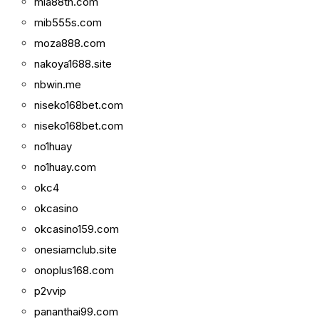
mia88th.com
mib555s.com
moza888.com
nakoya1688.site
nbwin.me
niseko168bet.com
niseko168bet.com
no1huay
no1huay.com
okc4
okcasino
okcasino159.com
onesiamclub.site
onoplus168.com
p2vvip
pananthai99.com