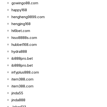
gowingo88.com
happy168
hengheng9899.com
hengjing168
hi6bet.com
hiso8888s.com
hubbet168.com
hydra888
ib888pro.bet
ib888pro.bet
infyplus888.com
item388.com
item388.com
jinda55
jinda888
Joker123