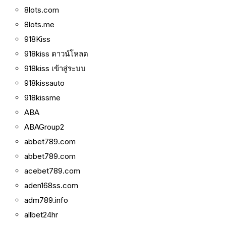
8lots.com
8lots.me
918Kiss
918kiss ดาวน์โหลด
918kiss เข้าสู่ระบบ
918kissauto
918kissme
ABA
ABAGroup2
abbet789.com
abbet789.com
acebet789.com
aden168ss.com
adm789.info
allbet24hr