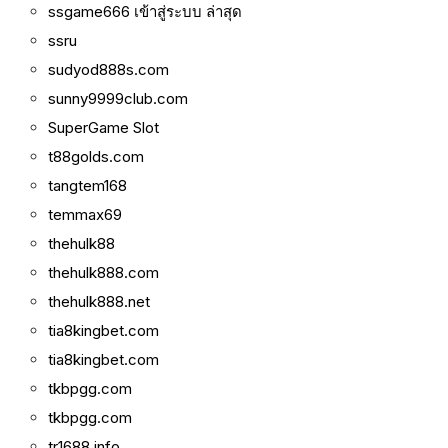
ssgame666 เข้าสู่ระบบ ล่าสุด
ssru
sudyod888s.com
sunny9999club.com
SuperGame Slot
t88golds.com
tangtem168
temmax69
thehulk88
thehulk888.com
thehulk888.net
tia8kingbet.com
tia8kingbet.com
tkbpgg.com
tkbpgg.com
tr1688.info