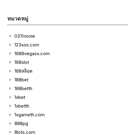
หมวดหมู่
037movie
123xos.com
1688vegasx.com
168slot
168สล็อต
188bet
188betth
1xbet
1xbetth
1xgameth.com
888pg
8lots.com