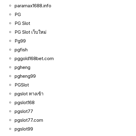
paramax1688.info
PG
PG Slot
PG Slot เว็บใหม่
Pg99
pgfish
pggold168bet.com
pgheng
pgheng99
PGSlot
pgslot ทางเข้า
pgslot168
pgslot77
pgslot77.com
pgslot99