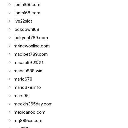
lionth168.com
lionth168.com
live22slot
lockdown168
luckycat789.com
m4newonline.com
mac1bet789.com
macau69 สมัคร
macau888.win
mario678
mario678.info
mars95
meekin365day.com
mexicanoo.com
mfj889xx.com