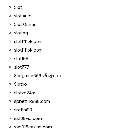
Slot
slot auto
Slot Online
slot pg
slot1111ok.com
slot1111ok.com
slot168
slot777
Slotgame666 เข้าสู่ระบบ
Slotxo
slotxo24hr
spbetflik888.com
sretthi99
ss168vip.com
ssc915casino.com