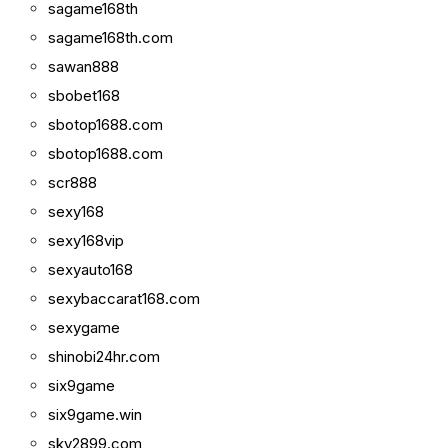
sagame168th
sagame168th.com
sawan888
sbobet168
sbotop1688.com
sbotop1688.com
scr888
sexy168
sexy168vip
sexyauto168
sexybaccarat168.com
sexygame
shinobi24hr.com
six9game
six9game.win
sky2899.com