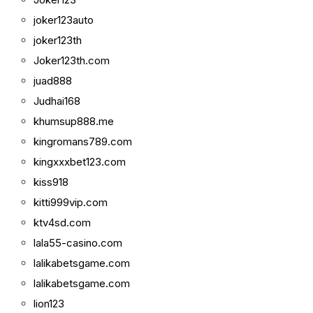
joker123auto
joker123th
Joker123th.com
juad888
Judhai168
khumsup888.me
kingromans789.com
kingxxxbet123.com
kiss918
kitti999vip.com
ktv4sd.com
lala55-casino.com
lalikabetsgame.com
lalikabetsgame.com
lion123