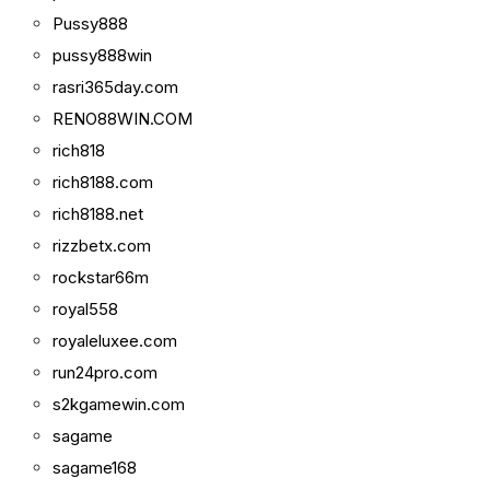
Pussy888
pussy888win
rasri365day.com
RENO88WIN.COM
rich818
rich8188.com
rich8188.net
rizzbetx.com
rockstar66m
royal558
royaleluxee.com
run24pro.com
s2kgamewin.com
sagame
sagame168