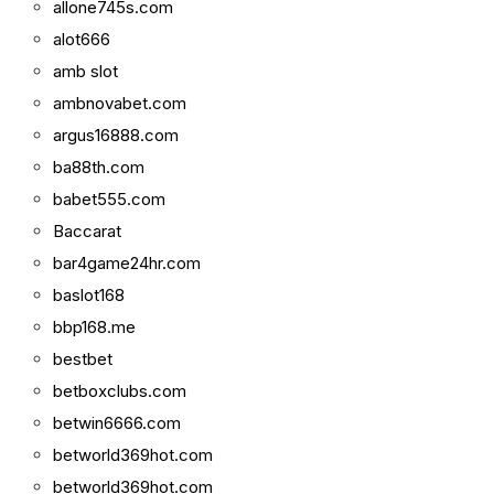
allone745s.com
alot666
amb slot
ambnovabet.com
argus16888.com
ba88th.com
babet555.com
Baccarat
bar4game24hr.com
baslot168
bbp168.me
bestbet
betboxclubs.com
betwin6666.com
betworld369hot.com
betworld369hot.com