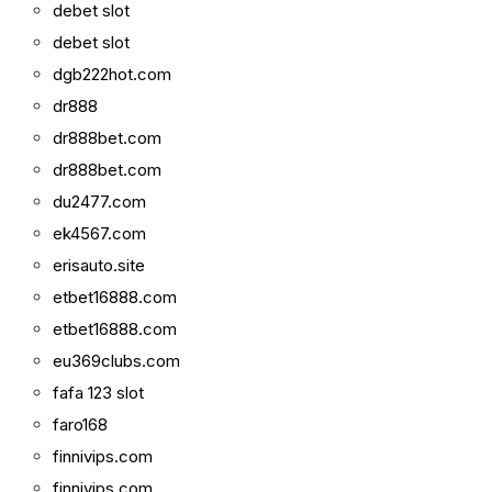
debet slot
debet slot
dgb222hot.com
dr888
dr888bet.com
dr888bet.com
du2477.com
ek4567.com
erisauto.site
etbet16888.com
etbet16888.com
eu369clubs.com
fafa 123 slot
faro168
finnivips.com
finnivips.com