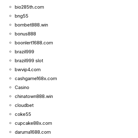
bio285th.com
bng55
bombet888.win
bonus888
boonlert1688.com
brazil999
brazil999 slot
bwvip4.com
cashgame168x.com
Casino
chinatown888.win
cloudbet
coke55
cupcake88x.com
daruma1688.com