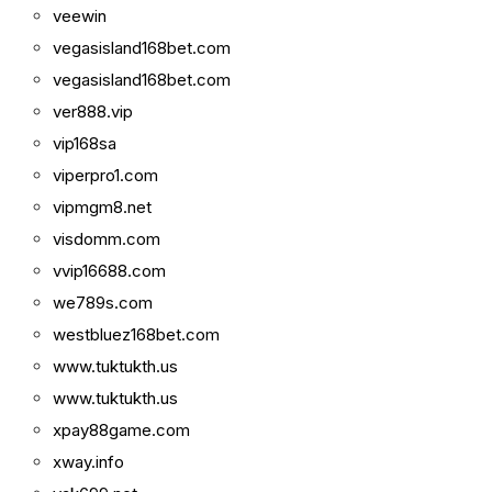
veewin
vegasisland168bet.com
vegasisland168bet.com
ver888.vip
vip168sa
viperpro1.com
vipmgm8.net
visdomm.com
vvip16688.com
we789s.com
westbluez168bet.com
www.tuktukth.us
www.tuktukth.us
xpay88game.com
xway.info