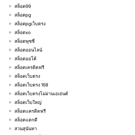
สล็อต99
สล็อตpg
สล็อตpgเว็บตรง
สล็อตxo
สล็อตพุซซี่
สล็อตออนไลน์
สล็อตออโต้
สล็อตเครดิตฟรี
สล็อตเว็บตรง
สล็อตเว็บตรง 168
สล็อตเว็บตรงไม่ผ่านเอเย่นต์
สล็อตเว็บใหญ่
สล็อตเเครดิตฟรี
สล็อตแตกดี
สวนสุนันทา