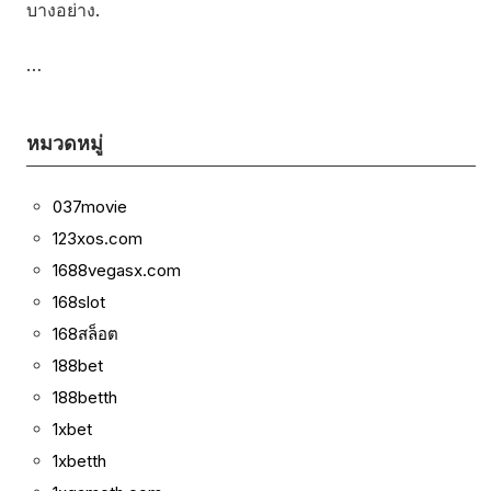
บางอย่าง.
…
หมวดหมู่
037movie
123xos.com
1688vegasx.com
168slot
168สล็อต
188bet
188betth
1xbet
1xbetth