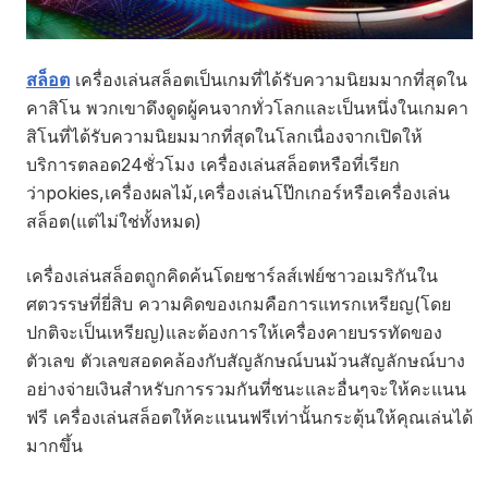
สล็อต
เครื่องเล่นสล็อตเป็นเกมที่ได้รับความนิยมมากที่สุดใน
คาสิโน พวกเขาดึงดูดผู้คนจากทั่วโลกและเป็นหนึ่งในเกมคา
สิโนที่ได้รับความนิยมมากที่สุดในโลกเนื่องจากเปิดให้
บริการตลอด24ชั่วโมง เครื่องเล่นสล็อตหรือที่เรียก
ว่าpokies,เครื่องผลไม้,เครื่องเล่นโป๊กเกอร์หรือเครื่องเล่น
สล็อต(แต่ไม่ใช่ทั้งหมด)
เครื่องเล่นสล็อตถูกคิดค้นโดยชาร์ลส์เฟย์ชาวอเมริกันใน
ศตวรรษที่ยี่สิบ ความคิดของเกมคือการแทรกเหรียญ(โดย
ปกติจะเป็นเหรียญ)และต้องการให้เครื่องคายบรรทัดของ
ตัวเลข ตัวเลขสอดคล้องกับสัญลักษณ์บนม้วนสัญลักษณ์บาง
อย่างจ่ายเงินสําหรับการรวมกันที่ชนะและอื่นๆจะให้คะแนน
ฟรี เครื่องเล่นสล็อตให้คะแนนฟรีเท่านั้นกระตุ้นให้คุณเล่นได้
มากขึ้น