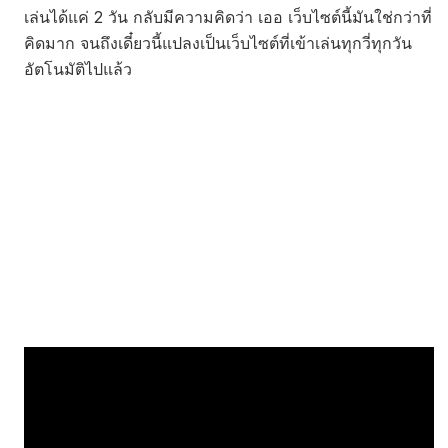
เล่นได้แค่ 2 วัน กลับมีความคิดว่า เออ เว็บไซต์นี้มันใช่กว่าที่
คิดมาก จนถึงเดี๋ยวนี้แปลงเป็นเว็บไซต์ที่เข้าเล่นทุกวี่ทุกวัน
อัตโนมัติไปแล้ว