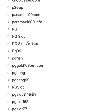
onoplus168.com
p2vvip
pananthai99.com
paramax1688.info
PG
PG Slot
PG Slot เว็บใหม่
Pg99
pgfish
pggold168bet.com
pgheng
pgheng99
PGSlot
pgslot ทางเข้า
pgslot168
pgslot77