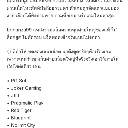
แต่ละเมนูมีไอคอนเรียบกดแล้วไม่หน่วง โหลดเร็ว แม้จะเล่น
ผ่านเน็ตโทรศัพท์มือถือธรรมดา ตัวเกมถูกจัดแถวแบบมอง
ง่าย เลือกได้ทั้งตามค่าย ตามชื่อเกม หรือเกมใหม่ล่าสุด
bonanza99 แหล่งรวมสล็อตจากทุกค่ายใหญ่ของแท้ ไม่
ล็อกยูส ไม่ตัดรอบ แจ็คพอตเข้าจริงแบบไม่จกตา
จุดที่ทำให้ ทดลองเล่นสล็อต น่าดึงดูดจริงๆคือเรื่องเกม
เพราะเหตุว่าเขาเก็บค่ายสล็อตใหญ่ที่จริงจริงเอาไว้ภายใน
เว็บไซต์เดียว เช่น
• PG Soft
• Joker Gaming
• JILI
• Pragmatic Play
• Red Tiger
• Blueprint
• Nolimit City