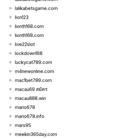
lalikabetsgame.com
lion123
lionth168.com
lionth168.com
live22slot
lockdown168
luckycat789.com
m4newonline.com
mac1bet789.com
macau69 สมัคร
macau888.win
mario678
mario678.info
mars95
meekin365day.com