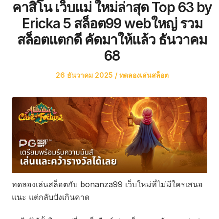
คาสิโน เว็บแม่ ใหม่ล่าสุด Top 63 by
Ericka 5 สล็อต99 webใหญ่ รวม
สล็อตแตกดี คัดมาให้แล้ว ธันวาคม
68
Posted
Posted
26 ธันวาคม 2025
ทดลองเล่นสล็อต
on
in
ทดลองเล่นสล็อตกับ bonanza99 เว็บใหม่ที่ไม่มีใครเสนอ
แนะ แต่กลับปังเกินคาด