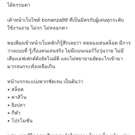
ได้ธรรมดา
เค้าหน้าเว็บไซต์ bonanza99 ที่เป็นมิตรกับผู้เล่นทุกระดับ
ใช้งานง่าย ไม่รก ไม่หลอกตา
พอเพียงเข้าหน้าเว็บหลักก็รู้สึกเลยว่า ทดลองเล่นสล็อต มีการ
วางแบบที่ รู้เรื่องคนเล่นจริง ไม่มีแบนเนอร์วิ่งวุ่นวาย ไม่มี
เสียงเอฟเฟกต์ดังอัตโนมัติ และไม่พยายามยัดอะไรเข้ามา
มากจนกระทั่งเหลือเกิน
หน้าแรกจะแบ่งพวกชัดเจน เป็นต้นว่า
• สล็อต
• คาสิโน
• ยิงปลา
• กีฬา
• โปรโมชั่น