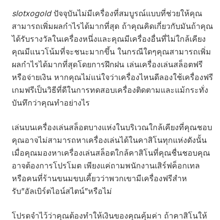
slotxogold
ปัจจุบันไม่มีเครื่องที่สมบูรณ์แบบที่ช่วยให้คุณ
สามารถเพิ่มผลกําไรได้มากที่สุด ถ้าคุณคิดเกี่ยวกับมันถ้าคุณ
ได้รับรางวัลในเครื่องหนึ่งและคุณมีเครื่องอื่นที่ไม่ใกล้เคียง
คุณมีแนวโน้มที่จะชนะมากขึ้น ในกรณีใดๆคุณสามารถเพิ่ม
ผลกําไรได้มากที่สุดโดยการฝึกฝน เล่นเครื่องเล่นสล็อตฟรี
หรือจ่ายเงิน หากคุณไม่แน่ใจว่าเครื่องไหนดีลองใช้เครื่องฟรี
เกมฟรีเป็นวิธีที่ดีในการทดสอบเครื่องติดตามและแม้กระทั่ง
บันทึกว่าคุณทําอย่างไร
เล่นบนเครื่องเล่นสล็อตบางแห่งในบริเวณใกล้เคียงที่คุณชอบ
คุณอาจไม่สามารถหาเครื่องเล่นได้ในคาสิโนทุกแห่งดังนั้น
เมื่อคุณมองหาเครื่องเล่นสล็อตใกล้คาสิโนที่คุณชื่นชอบคุณ
อาจต้องการโปรโมต เพียงแค่ถามพนักงานเสิร์ฟค็อกเทล
หรือคนที่ร้านขนมขบเคี้ยวว่าพวกเขามีเครื่องฟรีสําห
รับ”อัลเบิร์ตไอน์สไตน์”หรือไม่
โปรดจําไว้ว่าคุณต้องทําให้เงินของคุณคุ้มค่า ถ้าคาสิโนให้