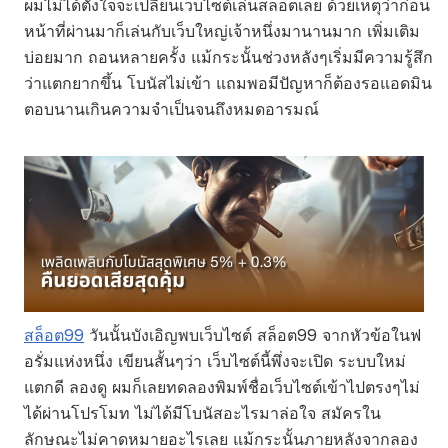
ผมไม่ได้ตั้งใจจะเปลี่ยนเว็บไซต์เล่นสล็อตเลย ด้วยเหตุว่าก่อน
หน้าที่ผ่านมาก็เล่นกับเว็บใหญ่เจ้าหนึ่งมานานมาก เพิ่มเติม
บ่อยมาก ถอนหลายครั้ง แม้กระนั้นช่วงหลังๆเริ่มมีความรู้สึก
ว่าแตกยากขึ้น โบนัสไม่เข้า แถมพอมีปัญหาก็ต้องรอแอดมิน
ตอบนานเกินความจำเป็นจนถึงหมดอารมณ์
สล็อต99
วันนั้นบังเอิญพบเว็บไซต์ สล็อต99 จากหัวข้อในฟ
อรั่มแห่งหนึ่ง เขียนสั้นๆว่า เว็บไซต์นี้พึ่งจะเปิด ระบบใหม่
แตกดี ลองดู ผมก็เลยทดลองพิมพ์ชื่อเว็บไซต์เข้าไปตรงๆไม่
ได้ผ่านโปรโมท ไม่ได้มีโบนัสอะไรมาล่อใจ สมัครใน
ลักษณะไม่คาดหมายอะไรเลย แม้กระนั้นภายหลังจากลอง