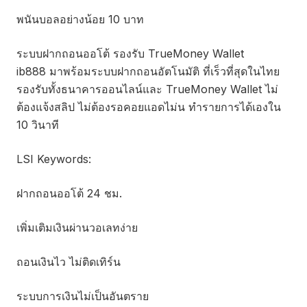
พนันบอลอย่างน้อย 10 บาท
ระบบฝากถอนออโต้ รองรับ TrueMoney Wallet
ib888 มาพร้อมระบบฝากถอนอัตโนมัติ ที่เร็วที่สุดในไทย
รองรับทั้งธนาคารออนไลน์และ TrueMoney Wallet ไม่
ต้องแจ้งสลิป ไม่ต้องรอคอยแอดไม่น ทำรายการได้เองใน
10 วินาที
LSI Keywords:
ฝากถอนออโต้ 24 ชม.
เพิ่มเติมเงินผ่านวอเลทง่าย
ถอนเงินไว ไม่ติดเทิร์น
ระบบการเงินไม่เป็นอันตราย