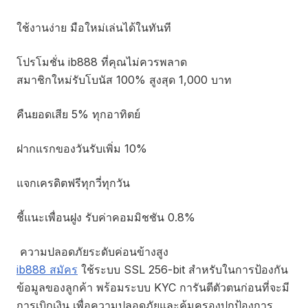
ใช้งานง่าย มือใหม่เล่นได้ในทันที
โปรโมชั่น ib888 ที่คุณไม่ควรพลาด
สมาชิกใหม่รับโบนัส 100% สูงสุด 1,000 บาท
คืนยอดเสีย 5% ทุกอาทิตย์
ฝากแรกของวันรับเพิ่ม 10%
แจกเครดิตฟรีทุกวี่ทุกวัน
ชี้แนะเพื่อนฝูง รับค่าคอมมิชชัน 0.8%
️ ความปลอดภัยระดับค่อนข้างสูง
ib888 สมัคร
ใช้ระบบ SSL 256-bit สำหรับในการป้องกัน
ข้อมูลของลูกค้า พร้อมระบบ KYC การันตีตัวตนก่อนที่จะมี
การเบิกเงิน เพื่อความปลอดภัยและคุ้มครองปกป้องการ