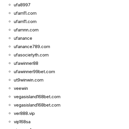
ufa8997
ufam11.com
ufam11.com
ufamnn.com
ufanance
ufanance789.com
ufasocietyth.com
ufawinner88
ufawinner99bet.com
ut9winwin.com
veewin
vegasisland168bet.com
vegasisland168bet.com
ver888.vip
vip168sa