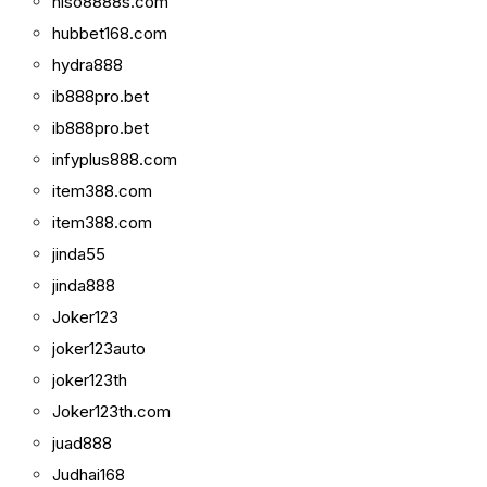
hiso8888s.com
hubbet168.com
hydra888
ib888pro.bet
ib888pro.bet
infyplus888.com
item388.com
item388.com
jinda55
jinda888
Joker123
joker123auto
joker123th
Joker123th.com
juad888
Judhai168