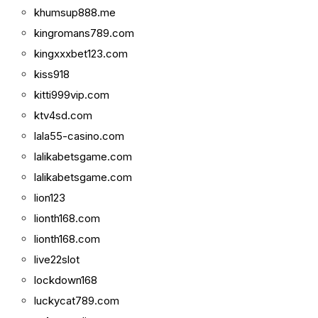
khumsup888.me
kingromans789.com
kingxxxbet123.com
kiss918
kitti999vip.com
ktv4sd.com
lala55-casino.com
lalikabetsgame.com
lalikabetsgame.com
lion123
lionth168.com
lionth168.com
live22slot
lockdown168
luckycat789.com