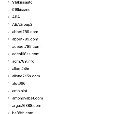
918kissauto
918kissme
ABA
ABAGroup2
abbet789.com
abbet789.com
acebet789.com
aden168ss.com
adm789.info
allbet24hr
allone745s.com
alot666
amb slot
ambnovabet.com
argus16888.com
ba88th.com