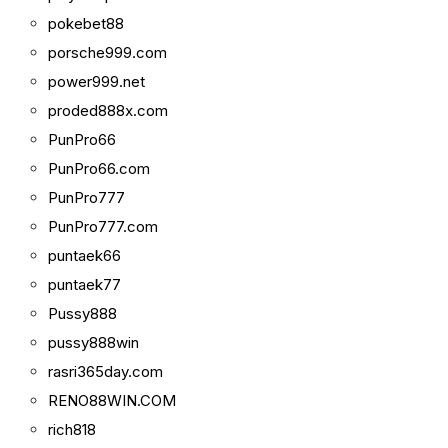
pokebet88
porsche999.com
power999.net
proded888x.com
PunPro66
PunPro66.com
PunPro777
PunPro777.com
puntaek66
puntaek77
Pussy888
pussy888win
rasri365day.com
RENO88WIN.COM
rich818