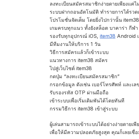
ลงทะเบียนสมัครสมาชิกง่ายดายเพียงแค่ไม่
ระบบฝากถอนอัตโนมัติ ทำรายการได้รวดเร
โปรโมชั่นจัดเต็ม โดยยิ่งไปกว่านั้น item38
เกมครบทุกแนว ทั้งยังสล็อต บาคาร่า กีฬา
รองรับทุกอุปกรณ์ iOS,
item38
Android แ
มีทีมงานให้บริการ 1 วัน
วิธีการสมัครแล้วก็เข้าระบบ
แนวทางการ item38 สมัคร
ไปสู่เว็บไซต์ item38
กดปุ่ม “ลงทะเบียนสมัครสมาชิก”
กรอกข้อมูล ดังเช่น เบอร์โทรศัพท์ และเลขท
รับรองรหัส OTP ผ่านมือถือ
เข้าระบบเพื่อเริ่มเดิมพันได้โดยทันที
กรรมวิธีการ item38 เข้าสู่ระบบ
ผู้เล่นสามารถเข้าระบบได้อย่างง่ายดายเพี
เพื่อให้มีความปลอดภัยสูงสุด คุณก็เลยเชื