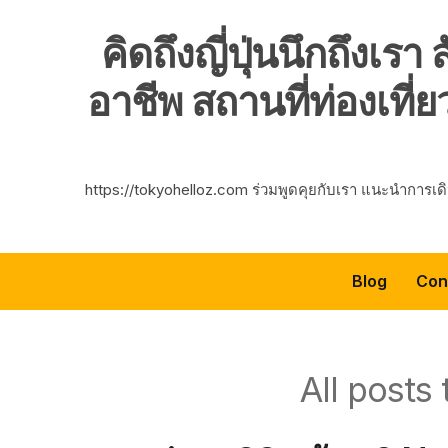
Skip
to
คิดถึงญี่ปุ่นนึกถึงเรา 
content
อาชีพ สถานที่ท่องเ
https://tokyohelloz.com ร่วมพูดคุยกับเรา แนะนำการเดิน
Blog
Con
All posts