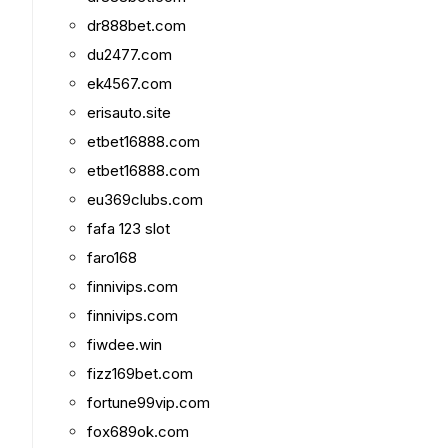
dr888bet.com
du2477.com
ek4567.com
erisauto.site
etbet16888.com
etbet16888.com
eu369clubs.com
fafa 123 slot
faro168
finnivips.com
finnivips.com
fiwdee.win
fizz169bet.com
fortune99vip.com
fox689ok.com