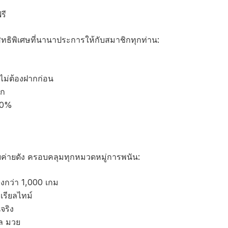
รี
ิทธิพิเศษที่นานาประการให้กับสมาชิกทุกท่าน:
 ไม่ต้องฝากก่อน
าก
 20%
ค่ายดัง ครอบคลุมทุกหมวดหมู่การพนัน:
่งกว่า 1,000 เกม
เรียลไทม์
จริง
ล มวย