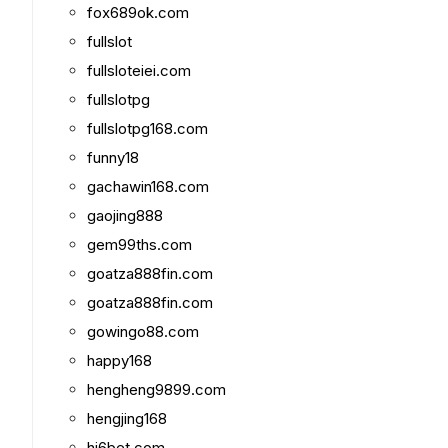
fox689ok.com
fullslot
fullsloteiei.com
fullslotpg
fullslotpg168.com
funny18
gachawin168.com
gaojing888
gem99ths.com
goatza888fin.com
goatza888fin.com
gowingo88.com
happy168
hengheng9899.com
hengjing168
hi6bet.com