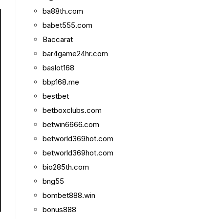
ba88th.com
babet555.com
Baccarat
bar4game24hr.com
baslot168
bbp168.me
bestbet
betboxclubs.com
betwin6666.com
betworld369hot.com
betworld369hot.com
bio285th.com
bng55
bombet888.win
bonus888