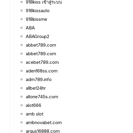
918kiss เข้าสู่ระบบ
918kissauto
918kissme
ABA
ABAGroup2
abbet789.com
abbet789.com
acebet789.com
aden168ss.com
adm789.info
allbet24hr
allone745s.com
alot666
amb slot
ambnovabet.com
argus16888.com